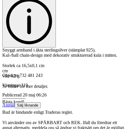
Snyggt armband i äkta sterlingsilver (stämplat 925).
Kul-/ball chain-design med dekorativ strukturerad kula i mitten.
Storlek ca 16,5x0,1 cm
cm
Objektnr
732 481 243
vikt 4,2 g
Visningar
319
Se bilder för mer detaljer.
Publicerad
20 maj 06:26
__________
Bästa kund!
Anmäl
Sälj liknande
Bud är bindande enligt Traderas regler.
Vi använder oss av SPÅRBART och REK. Ifall du föredrar ett
annat alternativ, meddela oss så ändrar vi fraktsätt om det är möjligt.