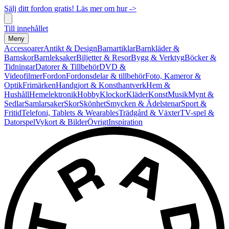
Sälj ditt fordon gratis! Läs mer om hur ->
Till innehållet
Meny
Accessoarer
Antikt & Design
Barnartiklar
Barnkläder &
Barnskor
Barnleksaker
Biljetter & Resor
Bygg & Verktyg
Böcker &
Tidningar
Datorer & Tillbehör
DVD &
Videofilmer
Fordon
Fordonsdelar & tillbehör
Foto, Kameror &
Optik
Frimärken
Handgjort & Konsthantverk
Hem &
Hushåll
Hemelektronik
Hobby
Klockor
Kläder
Konst
Musik
Mynt &
Sedlar
Samlarsaker
Skor
Skönhet
Smycken & Ädelstenar
Sport &
Fritid
Telefoni, Tablets & Wearables
Trädgård & Växter
TV-spel &
Datorspel
Vykort & Bilder
Övrigt
Inspiration