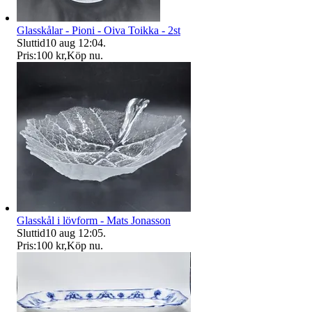
Glasskålar - Pioni - Oiva Toikka - 2st
Sluttid
10 aug 12:04
.
Pris:
100 kr
,
Köp nu
.
Glasskål i lövform - Mats Jonasson
Sluttid
10 aug 12:05
.
Pris:
100 kr
,
Köp nu
.