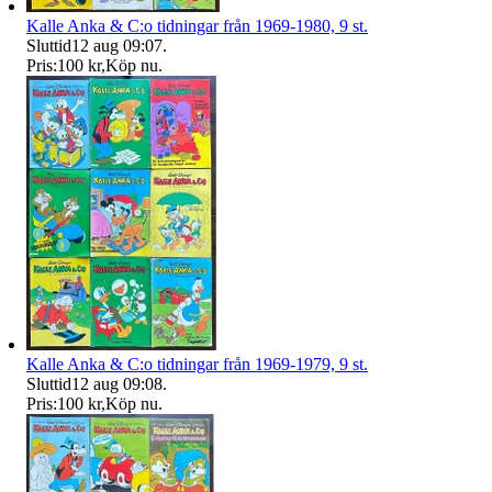
Kalle Anka & C:o tidningar från 1969-1980, 9 st.
Sluttid
12 aug 09:07
.
Pris:
100 kr
,
Köp nu
.
Kalle Anka & C:o tidningar från 1969-1979, 9 st.
Sluttid
12 aug 09:08
.
Pris:
100 kr
,
Köp nu
.