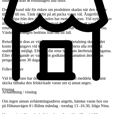
bilder på varan & emballagets alla sidor.
Du som kund står för risken om produkten skadas när den fraktas
tillbaka till oss. Tänk därför på att packa varan väl. Ångerfristen
börjar löpa från den dag kunden har mottagit varan. Vid nyttjande av
ångerrätt står kund för returkostnad & ansvarar för att varan
returneras komplett & i samma skick som när den sändes från oss.
Värdeminskningen bedöms från fall till fall.
Returfrakten dras av vid återbetalning. Återbetalning sker till det
konto som angavs vid köpet. Vi försöker hantera alla returer så
snabbt som möjligt. Efter att din retur hanterats återbetalas pengarna.
Efter mottagande av vara samt godkänd reklamation återbetalas
pengarna inom 30 dagar.
Felleveranser
Vid felleverans har du som kund skyldighet att meddela oss samt
skicka tillbaka den felskickade varan om ej annat anges.
Företag
Avhämtning / visning
Om ingen annan avhämtningsadress angetts, hämtas varan hos oss
på Håtunavägen 8 i Bålsta måndag - torsdag 13 -16.30, fråga Nina.