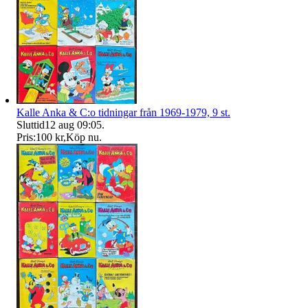
Kalle Anka & C:o tidningar från 1969-1979, 9 st.
Sluttid
12 aug 09:05
.
Pris:
100 kr
,
Köp nu
.