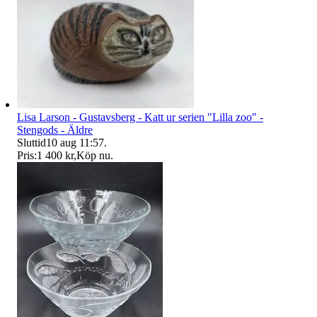
Lisa Larson - Gustavsberg - Katt ur serien "Lilla zoo" -
Stengods - Äldre
Sluttid
10 aug 11:57
.
Pris:
1 400 kr
,
Köp nu
.