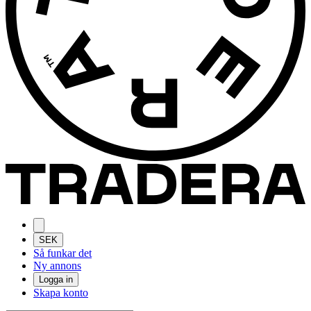
SEK
Så funkar det
Ny annons
Logga in
Skapa konto