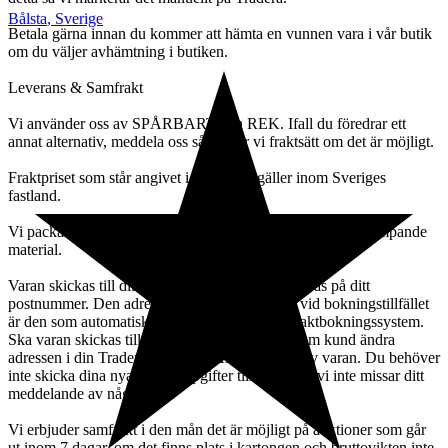
Bålsta
,
Sverige
Betala gärna innan du kommer att hämta en vunnen vara i vår butik
om du väljer avhämtning i butiken.
Leverans & Samfrakt
Vi använder oss av SPÅRBART och REK. Ifall du föredrar ett
annat alternativ, meddela oss så ändrar vi fraktsätt om det är möjligt.
Fraktpriset som står angivet i annonsen gäller inom Sveriges
fastland.
Vi packar omsorgsfullt och bjuder på emballage och stötdämpande
material.
Varan skickas till ditt närmaste ombud som baseras på ditt
postnummer. Den adress du angett på Tradera vid bokningstillfället
är den som automatiskt används av Traderas fraktbokningssystem.
Ska varan skickas till annan adress måste Du som kund ändra
adressen i din Traderaprofil INNAN betalning av varan. Du behöver
inte skicka dina nya adressuppgifter till oss så att vi inte missar ditt
meddelande av något skäl.
Vi erbjuder samfrakt i den mån det är möjligt på auktioner som går
ut inom 7 dagar, om det finns plats i kartongen och bruttovikten inte