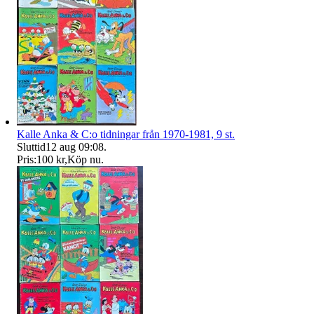
Kalle Anka & C:o tidningar från 1970-1981, 9 st.
Sluttid
12 aug 09:08
.
Pris:
100 kr
,
Köp nu
.