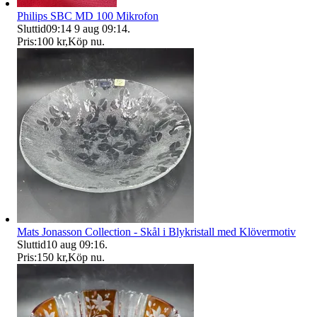
Philips SBC MD 100 Mikrofon
Sluttid
09:14
9 aug 09:14
.
Pris:
100 kr
,
Köp nu
.
Mats Jonasson Collection - Skål i Blykristall med Klövermotiv
Sluttid
10 aug 09:16
.
Pris:
150 kr
,
Köp nu
.