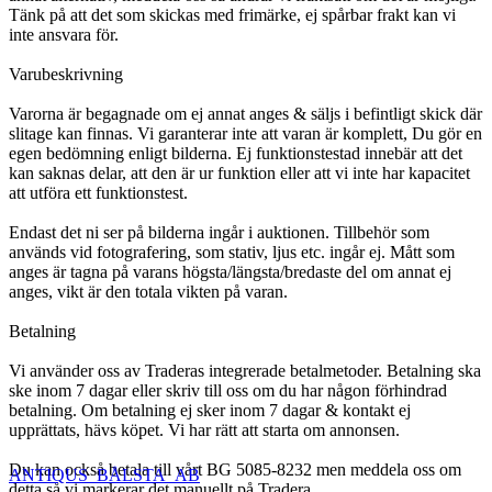
Tänk på att det som skickas med frimärke, ej spårbar frakt kan vi
inte ansvara för.
Varubeskrivning
Varorna är begagnade om ej annat anges & säljs i befintligt skick där
slitage kan finnas. Vi garanterar inte att varan är komplett, Du gör en
egen bedömning enligt bilderna. Ej funktionstestad innebär att det
kan saknas delar, att den är ur funktion eller att vi inte har kapacitet
att utföra ett funktionstest.
Endast det ni ser på bilderna ingår i auktionen. Tillbehör som
används vid fotografering, som stativ, ljus etc. ingår ej. Mått som
anges är tagna på varans högsta/längsta/bredaste del om annat ej
anges, vikt är den totala vikten på varan.
Betalning
Vi använder oss av Traderas integrerade betalmetoder. Betalning ska
ske inom 7 dagar eller skriv till oss om du har någon förhindrad
betalning. Om betalning ej sker inom 7 dagar & kontakt ej
upprättats, hävs köpet. Vi har rätt att starta om annonsen.
Du kan också betala till vårt BG 5085-8232 men meddela oss om
ANTIQUS_BÅLSTA_AB
detta så vi markerar det manuellt på Tradera.