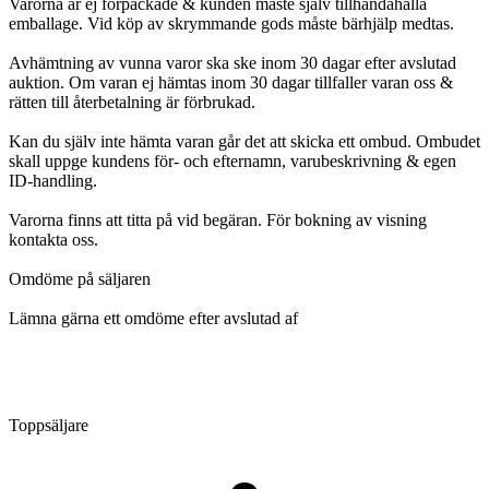
Varorna är ej förpackade & kunden måste själv tillhandahålla
emballage. Vid köp av skrymmande gods måste bärhjälp medtas.
Avhämtning av vunna varor ska ske inom 30 dagar efter avslutad
auktion. Om varan ej hämtas inom 30 dagar tillfaller varan oss &
rätten till återbetalning är förbrukad.
Kan du själv inte hämta varan går det att skicka ett ombud. Ombudet
skall uppge kundens för- och efternamn, varubeskrivning & egen
ID-handling.
Varorna finns att titta på vid begäran. För bokning av visning
kontakta oss.
Omdöme på säljaren
Lämna gärna ett omdöme efter avslutad af
Toppsäljare