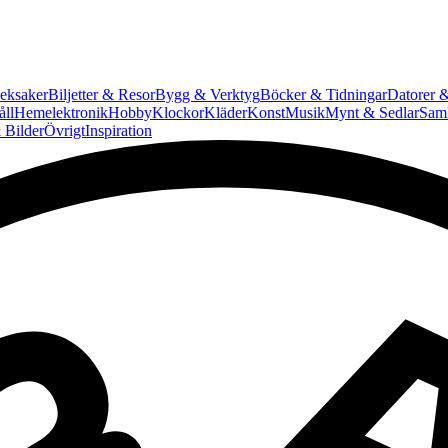
eksaker
Biljetter & Resor
Bygg & Verktyg
Böcker & Tidningar
Datorer &
ll
Hemelektronik
Hobby
Klockor
Kläder
Konst
Musik
Mynt & Sedlar
Saml
 Bilder
Övrigt
Inspiration