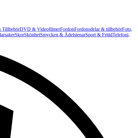
 Tillbehör
DVD & Videofilmer
Fordon
Fordonsdelar & tillbehör
Foto,
arsaker
Skor
Skönhet
Smycken & Ädelstenar
Sport & Fritid
Telefoni,