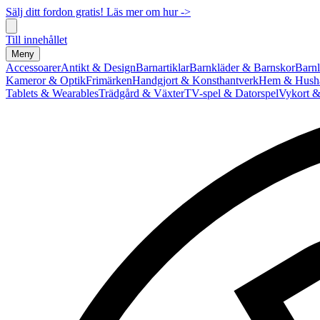
Sälj ditt fordon gratis! Läs mer om hur ->
Till innehållet
Meny
Accessoarer
Antikt & Design
Barnartiklar
Barnkläder & Barnskor
Barnl
Kameror & Optik
Frimärken
Handgjort & Konsthantverk
Hem & Hushå
Tablets & Wearables
Trädgård & Växter
TV-spel & Datorspel
Vykort &