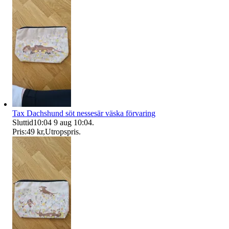
Tax Dachshund söt nessesär väska förvaring
Sluttid
10:04
9 aug 10:04
.
Pris:
49 kr
,
Utropspris
.