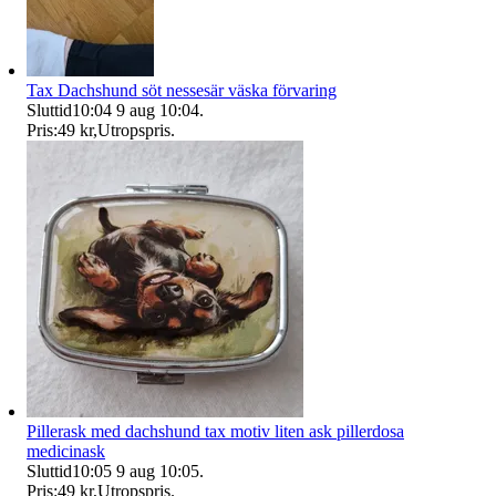
Tax Dachshund söt nessesär väska förvaring
Sluttid
10:04
9 aug 10:04
.
Pris:
49 kr
,
Utropspris
.
Pillerask med dachshund tax motiv liten ask pillerdosa
medicinask
Sluttid
10:05
9 aug 10:05
.
Pris:
49 kr
,
Utropspris
.