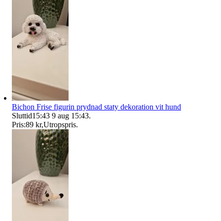
Bichon Frise figurin prydnad staty dekoration vit hund
Sluttid
15:43
9 aug 15:43
.
Pris:
89 kr
,
Utropspris
.