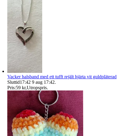
Vacker halsband med ett tufft rejält hjärta vit guldpläterad
Sluttid
17:42
9 aug 17:42
.
Pris:
59 kr
,
Utropspris
.