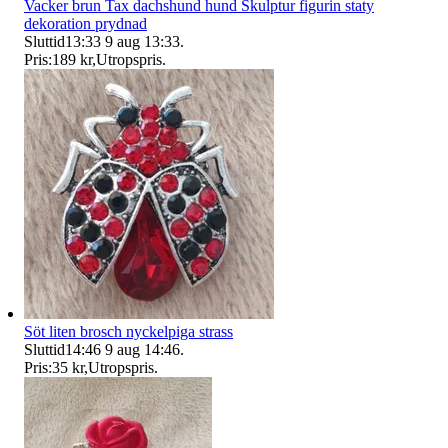
Vacker brun Tax dachshund hund Skulptur figurin staty
dekoration prydnad
Sluttid
13:33
9 aug 13:33
.
Pris:
189 kr
,
Utropspris
.
Söt liten brosch nyckelpiga strass
Sluttid
14:46
9 aug 14:46
.
Pris:
35 kr
,
Utropspris
.