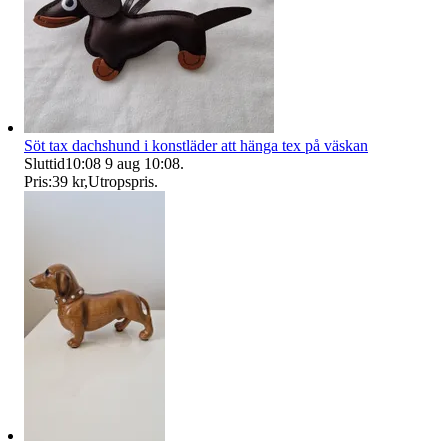
Söt tax dachshund i konstläder att hänga tex på väskan
Sluttid
10:08
9 aug 10:08
.
Pris:
39 kr
,
Utropspris
.