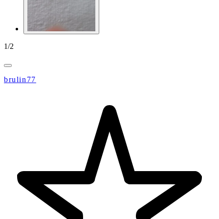
1
/
2
brulin77