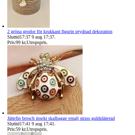
2 gröna grodor för krukkant figurin prydnad dekoration
Sluttid
17:37
9 aug 17:37
.
Pris:
99 kr
,
Utropspris
.
Jättefin brosch insekt skalbagge emalj strass guldpläterad
Sluttid
17:41
9 aug 17:41
.
Pris:
59 kr
,
Utropspris
.