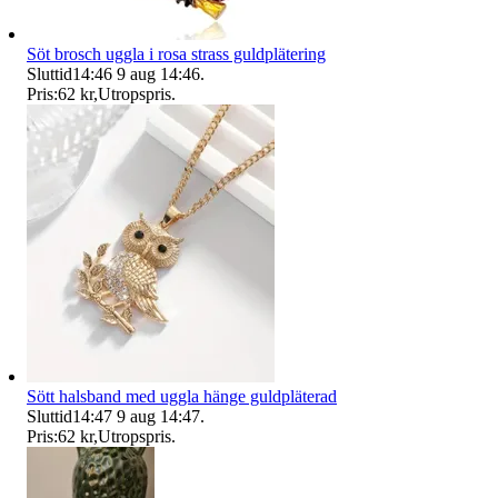
Söt brosch uggla i rosa strass guldplätering
Sluttid
14:46
9 aug 14:46
.
Pris:
62 kr
,
Utropspris
.
Sött halsband med uggla hänge guldpläterad
Sluttid
14:47
9 aug 14:47
.
Pris:
62 kr
,
Utropspris
.