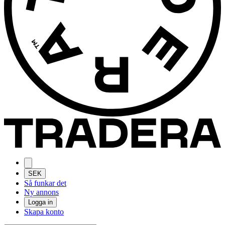
SEK
Så funkar det
Ny annons
Logga in
Skapa konto