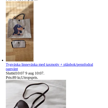
Tygväska linneväska med taxmotiv + plånbok/pennfodral
oanvänt
Sluttid
10:07
9 aug 10:07
.
Pris:
89 kr
,
Utropspris
.