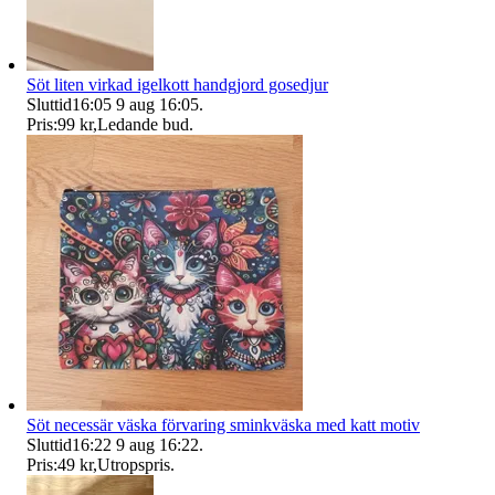
Söt liten virkad igelkott handgjord gosedjur
Sluttid
16:05
9 aug 16:05
.
Pris:
99 kr
,
Ledande bud
.
Söt necessär väska förvaring sminkväska med katt motiv
Sluttid
16:22
9 aug 16:22
.
Pris:
49 kr
,
Utropspris
.