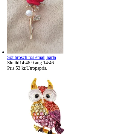
Söt brosch ros emalj pärla
Sluttid
14:46
9 aug 14:46
.
Pris:
53 kr
,
Utropspris
.