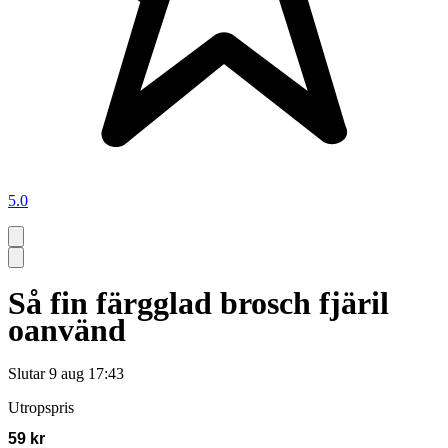
5.0
Så fin färgglad brosch fjäril
oanvänd
Slutar
9 aug 17:43
Utropspris
59 kr