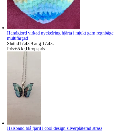
Handgjord virkad nyckelring hjärta i mjukt garn regnbåge
multifärgad
Sluttid
17:43
9 aug 17:43
.
Pris:
65 kr
,
Utropspris
.
Halsband blå fjäril i cool design silverpläterad strass