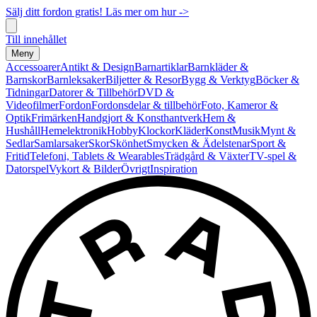
Sälj ditt fordon gratis! Läs mer om hur ->
Till innehållet
Meny
Accessoarer
Antikt & Design
Barnartiklar
Barnkläder &
Barnskor
Barnleksaker
Biljetter & Resor
Bygg & Verktyg
Böcker &
Tidningar
Datorer & Tillbehör
DVD &
Videofilmer
Fordon
Fordonsdelar & tillbehör
Foto, Kameror &
Optik
Frimärken
Handgjort & Konsthantverk
Hem &
Hushåll
Hemelektronik
Hobby
Klockor
Kläder
Konst
Musik
Mynt &
Sedlar
Samlarsaker
Skor
Skönhet
Smycken & Ädelstenar
Sport &
Fritid
Telefoni, Tablets & Wearables
Trädgård & Växter
TV-spel &
Datorspel
Vykort & Bilder
Övrigt
Inspiration