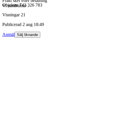
Frakt sker efter betalning
Objektnr
743 326 783
Vi samfraktar .
Visningar
21
Publicerad
2 aug 18:49
Anmäl
Sälj liknande