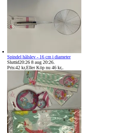
Spindel hålslev - 16 cm i diameter
Sluttid
20:26
8 aug 20:26
.
Pris:
42 kr
,
Eller Köp nu
46 kr
,
.