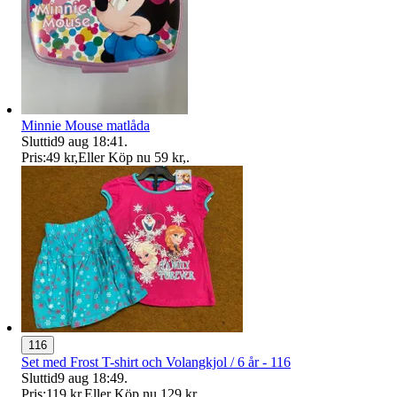
Minnie Mouse matlåda
Sluttid
9 aug 18:41
.
Pris:
49 kr
,
Eller Köp nu
59 kr
,
.
116
Set med Frost T-shirt och Volangkjol / 6 år - 116
Sluttid
9 aug 18:49
.
Pris:
119 kr
,
Eller Köp nu
129 kr
,
.