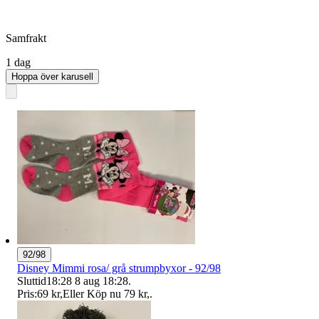
Samfrakt
1 dag
Hoppa över karusell
92/98
Disney Mimmi rosa/ grå strumpbyxor - 92/98
Sluttid
18:28
8 aug 18:28
.
Pris:
69 kr
,
Eller Köp nu
79 kr
,
.