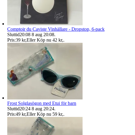
Comptoir du Caviste Vinhällare - Dropstop, 6-pack
Sluttid
20:08
8 aug 20:08
.
Pris:
39 kr
,
Eller Köp nu
42 kr
,
.
Frost Solglasögon med Etui för barn
Sluttid
20:24
8 aug 20:24
.
Pris:
49 kr
,
Eller Köp nu
59 kr
,
.