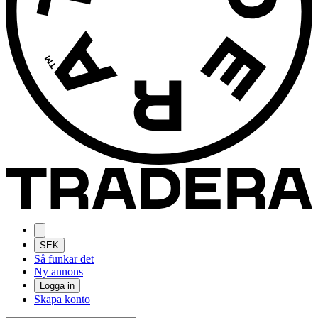
SEK
Så funkar det
Ny annons
Logga in
Skapa konto