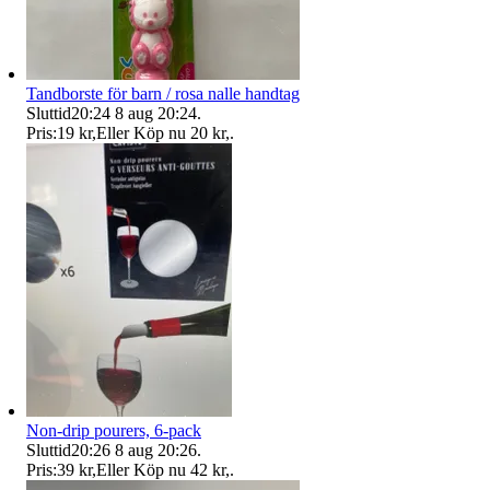
Tandborste för barn / rosa nalle handtag
Sluttid
20:24
8 aug 20:24
.
Pris:
19 kr
,
Eller Köp nu
20 kr
,
.
Non-drip pourers, 6-pack
Sluttid
20:26
8 aug 20:26
.
Pris:
39 kr
,
Eller Köp nu
42 kr
,
.