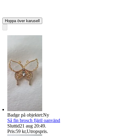
Hoppa över karusell
Badge på objektet:
Ny
Så fin brosch fjäril oanvänd
Sluttid
21 aug 20:49
.
Pris:
59 kr
,
Utropspris
.