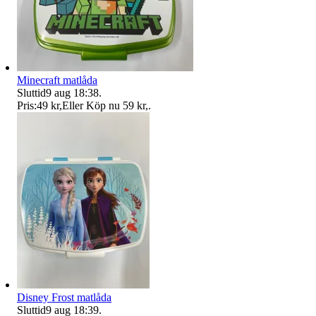
Minecraft matlåda
Sluttid
9 aug 18:38
.
Pris:
49 kr
,
Eller Köp nu
59 kr
,
.
Disney Frost matlåda
Sluttid
9 aug 18:39
.