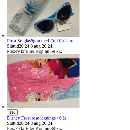
Frost Solglasögon med Etui för barn
Sluttid
20:24
8 aug 20:24
.
Pris:
49 kr
,
Eller Köp nu
59 kr
,
.
116
Disney Frost rosa leggings / 6 år
Sluttid
20:24
8 aug 20:24
.
Pris:
79 kr
,
Eller Köp nu
89 kr
,
.