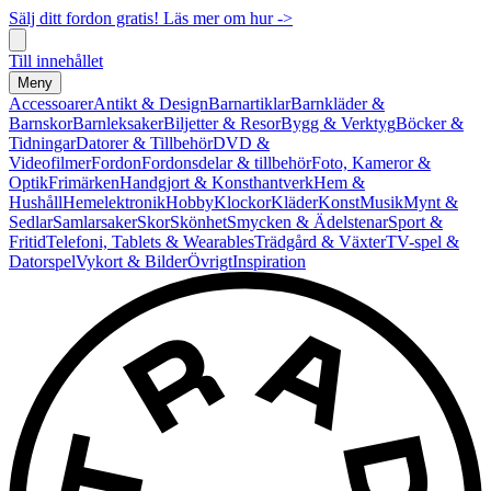
Sälj ditt fordon gratis! Läs mer om hur ->
Till innehållet
Meny
Accessoarer
Antikt & Design
Barnartiklar
Barnkläder &
Barnskor
Barnleksaker
Biljetter & Resor
Bygg & Verktyg
Böcker &
Tidningar
Datorer & Tillbehör
DVD &
Videofilmer
Fordon
Fordonsdelar & tillbehör
Foto, Kameror &
Optik
Frimärken
Handgjort & Konsthantverk
Hem &
Hushåll
Hemelektronik
Hobby
Klockor
Kläder
Konst
Musik
Mynt &
Sedlar
Samlarsaker
Skor
Skönhet
Smycken & Ädelstenar
Sport &
Fritid
Telefoni, Tablets & Wearables
Trädgård & Växter
TV-spel &
Datorspel
Vykort & Bilder
Övrigt
Inspiration