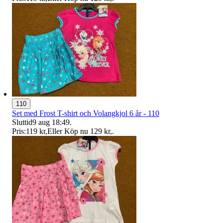
110
Set med Frost T-shirt och Volangkjol 6 år - 110
Sluttid
9 aug 18:49
.
Pris:
119 kr
,
Eller Köp nu
129 kr
,
.