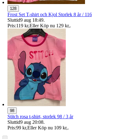
128
Frost Set T-shirt och Kjol Storlek 8 år / 116
Sluttid
9 aug 18:49
.
Pris:
119 kr
,
Eller Köp nu
129 kr
,
.
98
Stitch rosa t-shirt, storlek 98 / 3 år
Sluttid
9 aug 20:08
.
Pris:
99 kr
,
Eller Köp nu
109 kr
,
.