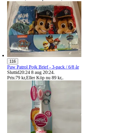
116
Paw Patrol Pojk Brief - 3-pack / 6/8 år
Sluttid
20:24
8 aug 20:24
.
Pris:
79 kr
,
Eller Köp nu
89 kr
,
.