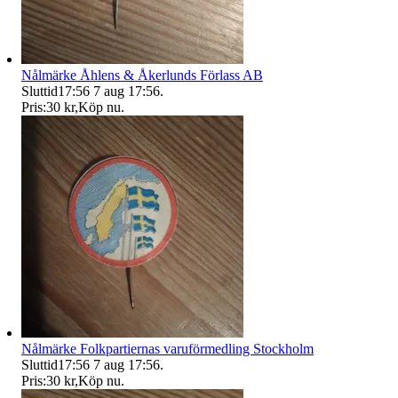
Nålmärke Åhlens & Åkerlunds Förlass AB
Sluttid
17:56
7 aug 17:56
.
Pris:
30 kr
,
Köp nu
.
Nålmärke Folkpartiernas varuförmedling Stockholm
Sluttid
17:56
7 aug 17:56
.
Pris:
30 kr
,
Köp nu
.