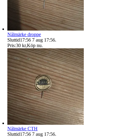
Nålmärke droppe
Sluttid
17:56
7 aug 17:56
.
Pris:
30 kr
,
Köp nu
.
Nålmärke CTH
Sluttid
17:56
7 aug 17:56
.