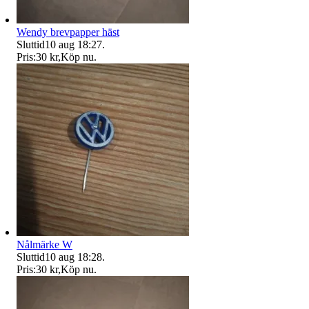
Wendy brevpapper häst
Sluttid
10 aug 18:27
.
Pris:
30 kr
,
Köp nu
.
Nålmärke W
Sluttid
10 aug 18:28
.
Pris:
30 kr
,
Köp nu
.