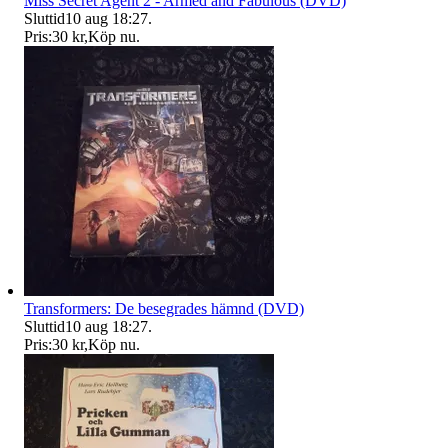
Miss Secret Agent 2 - Armed and Fabulous (DVD)
Sluttid
10 aug 18:27
.
Pris:
30 kr
,
Köp nu
.
Transformers: De besegrades hämnd (DVD)
Sluttid
10 aug 18:27
.
Pris:
30 kr
,
Köp nu
.