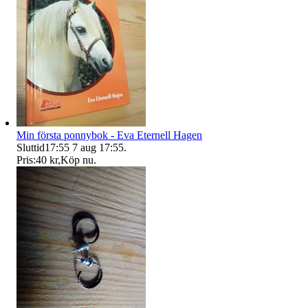
Min första ponnybok - Eva Eternell Hagen
Sluttid
17:55
7 aug 17:55
.
Pris:
40 kr
,
Köp nu
.