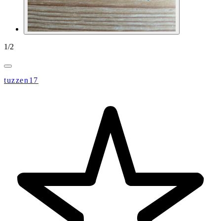
1
/
2
tuzzen17