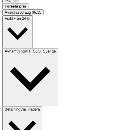
Köp nu
Föreslå pris
Avslutas
30 aug 06:35
Frakt
Från 24 kr
Avhämtning
VITTSJÖ, Sverige
Betalning
Via Tradera