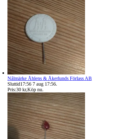
Nålmärke Åhlens & Åkerlunds Förlass AB
Sluttid
17:56
7 aug 17:56
.
Pris:
30 kr
,
Köp nu
.