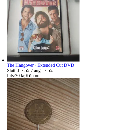
The Hangover - Extended Cut DVD
Sluttid
17:55
7 aug 17:55
.
Pris:
30 kr
,
Köp nu
.