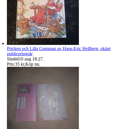
Pricken och Lilla Gumman av Hans-Eric Hellberg, okänt
publiceringsår
Sluttid
10 aug 18:27
.
Pris:
35 kr
,
Köp nu
.