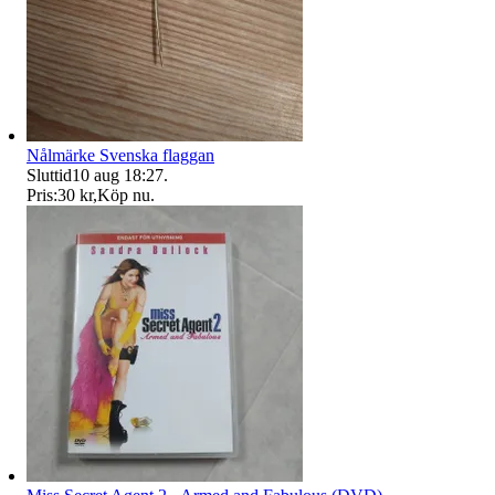
Nålmärke Svenska flaggan
Sluttid
10 aug 18:27
.
Pris:
30 kr
,
Köp nu
.