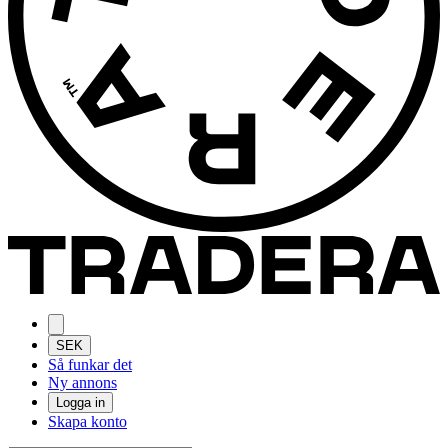
SEK
Så funkar det
Ny annons
Logga in
Skapa konto