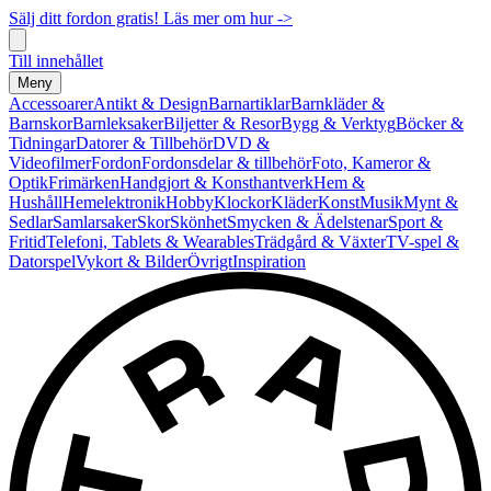
Sälj ditt fordon gratis! Läs mer om hur ->
Till innehållet
Meny
Accessoarer
Antikt & Design
Barnartiklar
Barnkläder &
Barnskor
Barnleksaker
Biljetter & Resor
Bygg & Verktyg
Böcker &
Tidningar
Datorer & Tillbehör
DVD &
Videofilmer
Fordon
Fordonsdelar & tillbehör
Foto, Kameror &
Optik
Frimärken
Handgjort & Konsthantverk
Hem &
Hushåll
Hemelektronik
Hobby
Klockor
Kläder
Konst
Musik
Mynt &
Sedlar
Samlarsaker
Skor
Skönhet
Smycken & Ädelstenar
Sport &
Fritid
Telefoni, Tablets & Wearables
Trädgård & Växter
TV-spel &
Datorspel
Vykort & Bilder
Övrigt
Inspiration