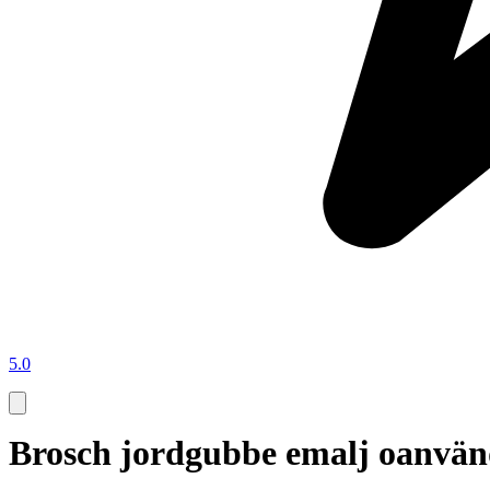
5.0
Brosch jordgubbe emalj oanvä