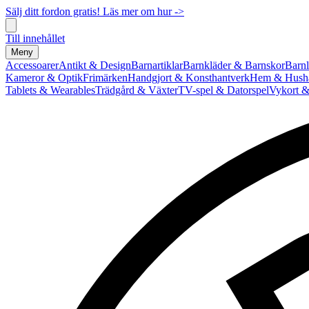
Sälj ditt fordon gratis! Läs mer om hur ->
Till innehållet
Meny
Accessoarer
Antikt & Design
Barnartiklar
Barnkläder & Barnskor
Barnl
Kameror & Optik
Frimärken
Handgjort & Konsthantverk
Hem & Hushå
Tablets & Wearables
Trädgård & Växter
TV-spel & Datorspel
Vykort &