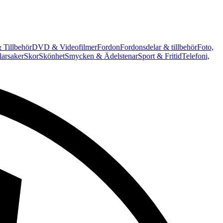
 Tillbehör
DVD & Videofilmer
Fordon
Fordonsdelar & tillbehör
Foto,
arsaker
Skor
Skönhet
Smycken & Ädelstenar
Sport & Fritid
Telefoni,