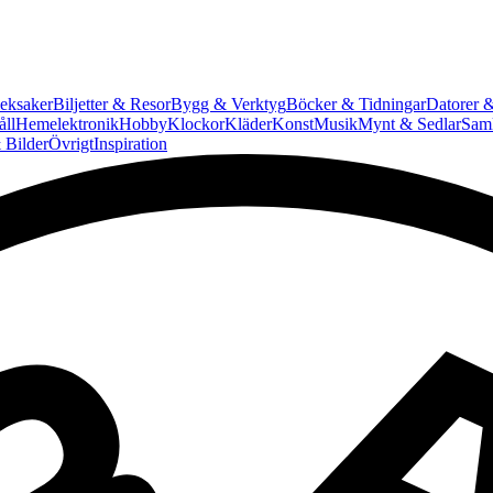
eksaker
Biljetter & Resor
Bygg & Verktyg
Böcker & Tidningar
Datorer &
ll
Hemelektronik
Hobby
Klockor
Kläder
Konst
Musik
Mynt & Sedlar
Saml
 Bilder
Övrigt
Inspiration