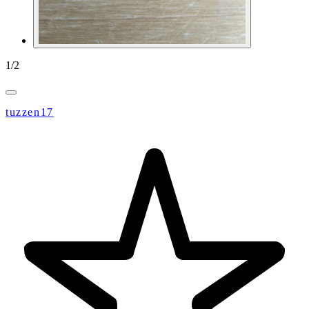
1
/
2
tuzzen17