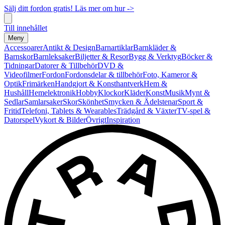
Sälj ditt fordon gratis! Läs mer om hur ->
Till innehållet
Meny
Accessoarer
Antikt & Design
Barnartiklar
Barnkläder &
Barnskor
Barnleksaker
Biljetter & Resor
Bygg & Verktyg
Böcker &
Tidningar
Datorer & Tillbehör
DVD &
Videofilmer
Fordon
Fordonsdelar & tillbehör
Foto, Kameror &
Optik
Frimärken
Handgjort & Konsthantverk
Hem &
Hushåll
Hemelektronik
Hobby
Klockor
Kläder
Konst
Musik
Mynt &
Sedlar
Samlarsaker
Skor
Skönhet
Smycken & Ädelstenar
Sport &
Fritid
Telefoni, Tablets & Wearables
Trädgård & Växter
TV-spel &
Datorspel
Vykort & Bilder
Övrigt
Inspiration