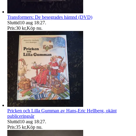
Transformers: De besegrades hämnd (DVD)
Sluttid
10 aug 18:27
.
Pris:
30 kr
,
Köp nu
.
Pricken och Lilla Gumman av Hans-Eric Hellberg, okänt
publiceringsår
Sluttid
10 aug 18:27
.
Pris:
35 kr
,
Köp nu
.