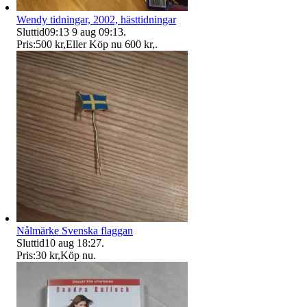
Wendy tidningar, 2002, hästtidningar
Sluttid
09:13
9 aug 09:13
.
Pris:
500 kr
,
Eller Köp nu
600 kr
,
.
Nålmärke Svenska flaggan
Sluttid
10 aug 18:27
.
Pris:
30 kr
,
Köp nu
.