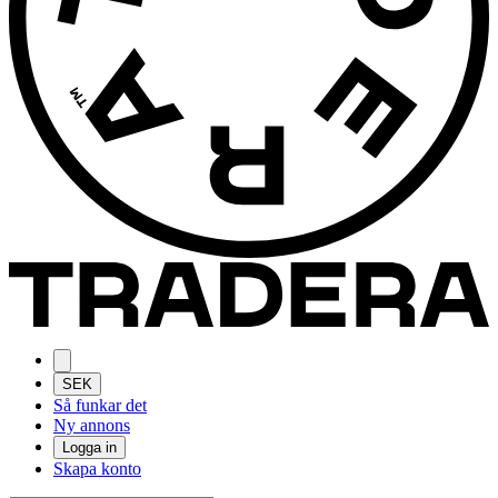
SEK
Så funkar det
Ny annons
Logga in
Skapa konto