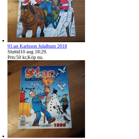
91:an Karlsson Julalbum 2018
Sluttid
10 aug 18:29
.
Pris:
50 kr
,
Köp nu
.