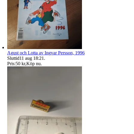
Agust och Lotta av Ingvar Persson, 1996
Sluttid
11 aug 18:21
.
Pris:
50 kr
,
Köp nu
.