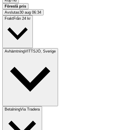
Köp nu
Föreslå pris
Avslutas
30 aug 06:34
Frakt
Från 24 kr
Avhämtning
VITTSJÖ, Sverige
Betalning
Via Tradera