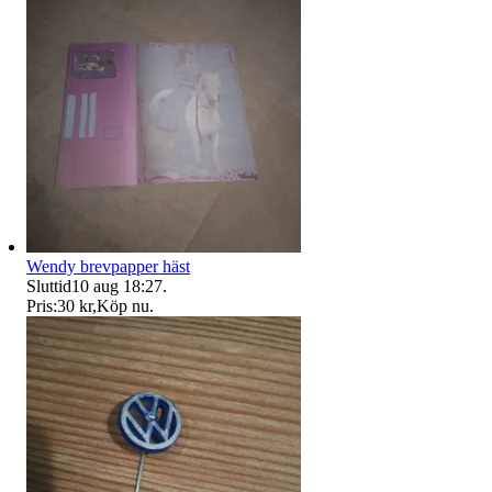
Wendy brevpapper häst
Sluttid
10 aug 18:27
.
Pris:
30 kr
,
Köp nu
.