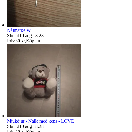
Nålmärke W
Sluttid
10 aug 18:28
.
Pris:
30 kr
,
Köp nu
.
Mjukdjur - Nalle med keps - LOVE
Sluttid
10 aug 18:28
.
Pris:
40 kr
,
Köp nu
.