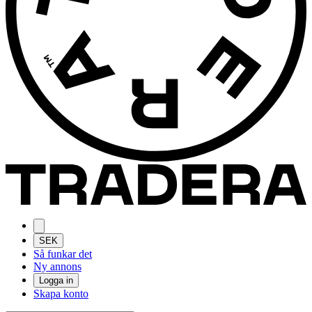
SEK
Så funkar det
Ny annons
Logga in
Skapa konto