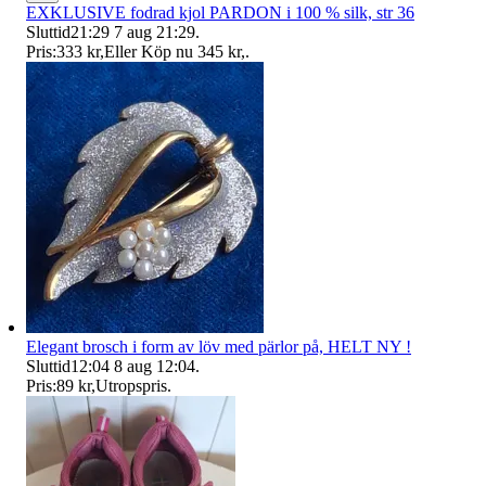
EXKLUSIVE fodrad kjol PARDON i 100 % silk, str 36
Sluttid
21:29
7 aug 21:29
.
Pris:
333 kr
,
Eller Köp nu
345 kr
,
.
Elegant brosch i form av löv med pärlor på, HELT NY !
Sluttid
12:04
8 aug 12:04
.
Pris:
89 kr
,
Utropspris
.