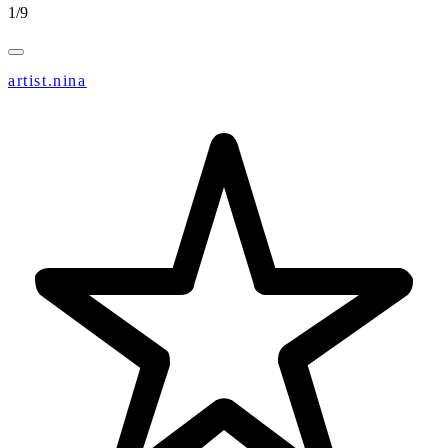
1
/
9
artist.nina