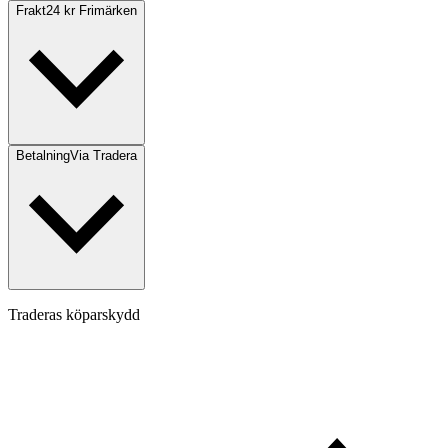
Frakt
24 kr Frimärken
Betalning
Via Tradera
Traderas köparskydd