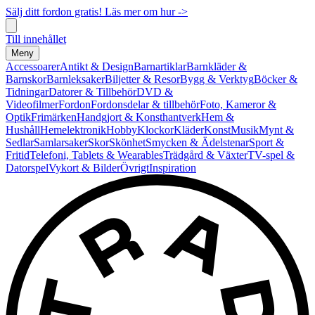
Sälj ditt fordon gratis! Läs mer om hur ->
Till innehållet
Meny
Accessoarer
Antikt & Design
Barnartiklar
Barnkläder &
Barnskor
Barnleksaker
Biljetter & Resor
Bygg & Verktyg
Böcker &
Tidningar
Datorer & Tillbehör
DVD &
Videofilmer
Fordon
Fordonsdelar & tillbehör
Foto, Kameror &
Optik
Frimärken
Handgjort & Konsthantverk
Hem &
Hushåll
Hemelektronik
Hobby
Klockor
Kläder
Konst
Musik
Mynt &
Sedlar
Samlarsaker
Skor
Skönhet
Smycken & Ädelstenar
Sport &
Fritid
Telefoni, Tablets & Wearables
Trädgård & Växter
TV-spel &
Datorspel
Vykort & Bilder
Övrigt
Inspiration