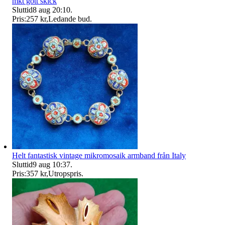
mkt gott skick
Sluttid
8 aug 20:10
.
Pris:
257 kr
,
Ledande bud
.
Helt fantastisk vintage mikromosaik armband från Italy
Sluttid
9 aug 10:37
.
Pris:
357 kr
,
Utropspris
.