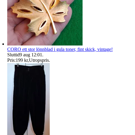
CORO ett stor lönnblad i gula toner, fint skick, vintage!
Sluttid
9 aug 12:01
.
Pris:
199 kr
,
Utropspris
.