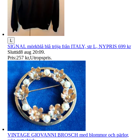
L
SIGNAL mörkblå blå tröja från ITALY, str L, NYPRIS 699 kr
Sluttid
8 aug 20:09
.
Pris:
257 kr
,
Utropspris
.
VINTAGE GIOVANNI BROSCH med blommor och pärlor,