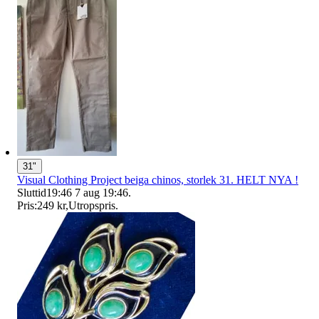
31"
Visual Clothing Project beiga chinos, storlek 31. HELT NYA !
Sluttid
19:46
7 aug 19:46
.
Pris:
249 kr
,
Utropspris
.