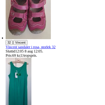
|
32
Vincent
Vincent sandaler i rosa, storlek 32
Sluttid
12:05
8 aug 12:05
.
Pris:
69 kr
,
Utropspris
.