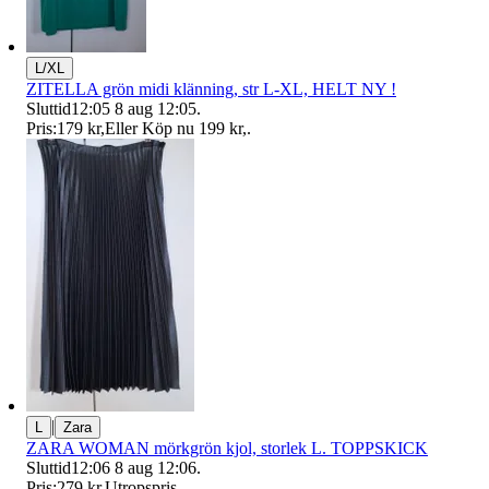
L/XL
ZITELLA grön midi klänning, str L-XL, HELT NY !
Sluttid
12:05
8 aug 12:05
.
Pris:
179 kr
,
Eller Köp nu
199 kr
,
.
|
L
Zara
ZARA WOMAN mörkgrön kjol, storlek L. TOPPSKICK
Sluttid
12:06
8 aug 12:06
.
Pris:
279 kr
,
Utropspris
.