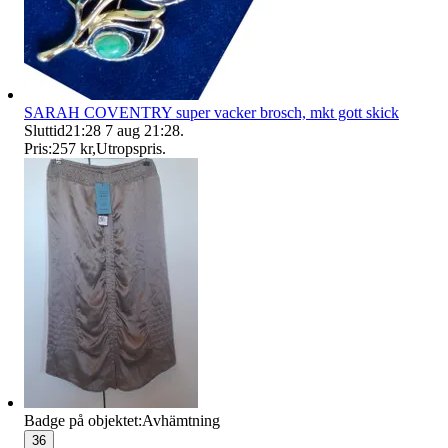
SARAH COVENTRY super vacker brosch, mkt gott skick
Sluttid
21:28
7 aug 21:28
.
Pris:
257 kr
,
Utropspris
.
Badge på objektet:
Avhämtning
36