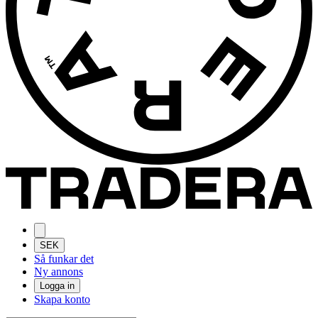
SEK
Så funkar det
Ny annons
Logga in
Skapa konto