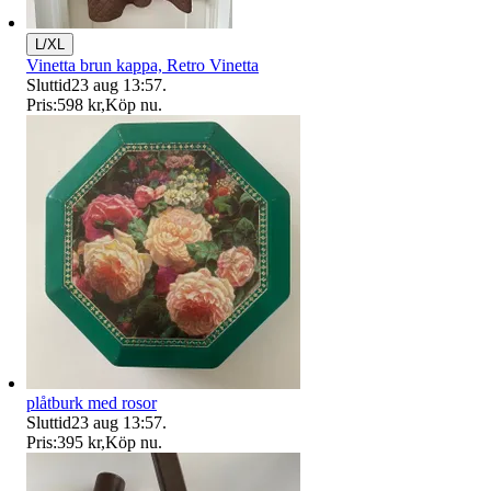
L/XL
Vinetta brun kappa, Retro Vinetta
Sluttid
23 aug 13:57
.
Pris:
598 kr
,
Köp nu
.
plåtburk med rosor
Sluttid
23 aug 13:57
.
Pris:
395 kr
,
Köp nu
.