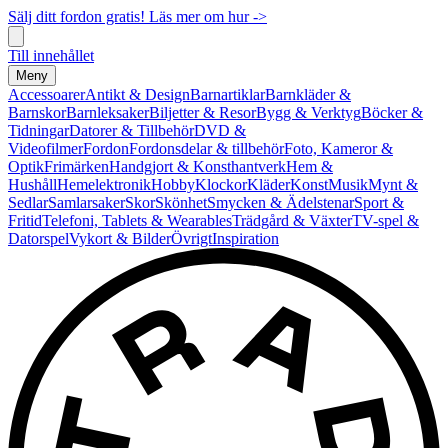
Sälj ditt fordon gratis! Läs mer om hur ->
Till innehållet
Meny
Accessoarer
Antikt & Design
Barnartiklar
Barnkläder &
Barnskor
Barnleksaker
Biljetter & Resor
Bygg & Verktyg
Böcker &
Tidningar
Datorer & Tillbehör
DVD &
Videofilmer
Fordon
Fordonsdelar & tillbehör
Foto, Kameror &
Optik
Frimärken
Handgjort & Konsthantverk
Hem &
Hushåll
Hemelektronik
Hobby
Klockor
Kläder
Konst
Musik
Mynt &
Sedlar
Samlarsaker
Skor
Skönhet
Smycken & Ädelstenar
Sport &
Fritid
Telefoni, Tablets & Wearables
Trädgård & Växter
TV-spel &
Datorspel
Vykort & Bilder
Övrigt
Inspiration