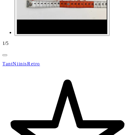
1
/
5
TantNiinisRetro