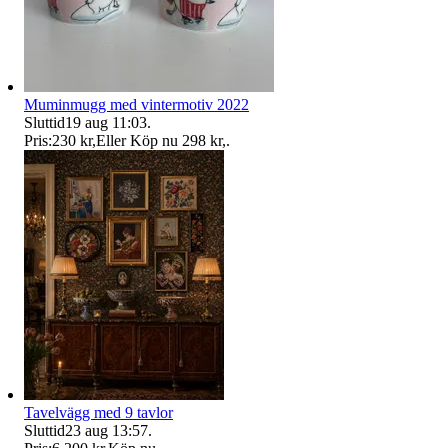
Muminmugg med vintermotiv 2022
Sluttid
19 aug 11:03
.
Pris:
230 kr
,
Eller Köp nu
298 kr
,
.
Tavelvägg med 9 tavlor
Sluttid
23 aug 13:57
.