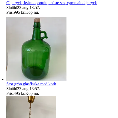
Oljetryck, kvinnoporträtt, måste ses, gammalt oljetryck
Sluttid
23 aug 13:57
.
Pris:
995 kr
,
Köp nu
.
Stor grön glasflaska med kork
Sluttid
23 aug 13:57
.
Pris:
495 kr
,
Köp nu
.