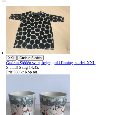
|
XXL
Gudrun Sjödén
Gudrun Sjödén svart, beige, gul klänning, storlek XXL
Sluttid
16 aug 14:35
.
Pris:
560 kr
,
Köp nu
.