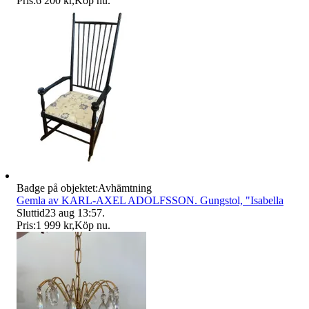
Pris:
6 200 kr
,
Köp nu
.
Badge på objektet:
Avhämtning
Gemla av KARL-AXEL ADOLFSSON. Gungstol, "Isabella
Sluttid
23 aug 13:57
.
Pris:
1 999 kr
,
Köp nu
.