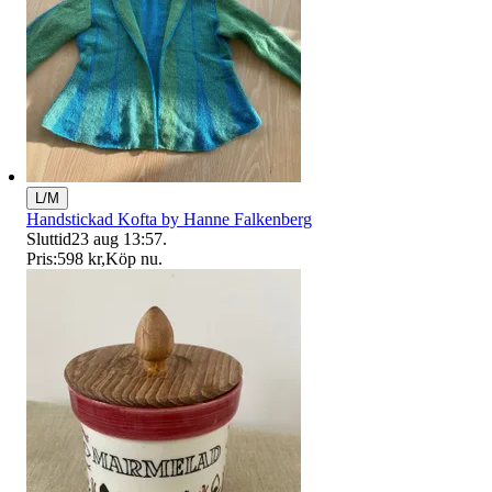
L/M
Handstickad Kofta by Hanne Falkenberg
Sluttid
23 aug 13:57
.
Pris:
598 kr
,
Köp nu
.