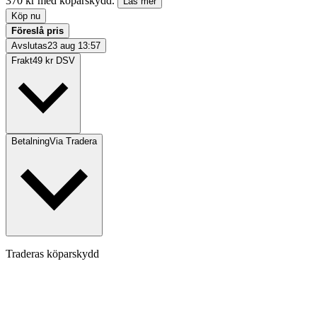
370 kr med köparskydd.
Läs mer
Köp nu
Föreslå pris
Avslutas
23 aug 13:57
Frakt
49 kr DSV
Betalning
Via Tradera
Traderas köparskydd