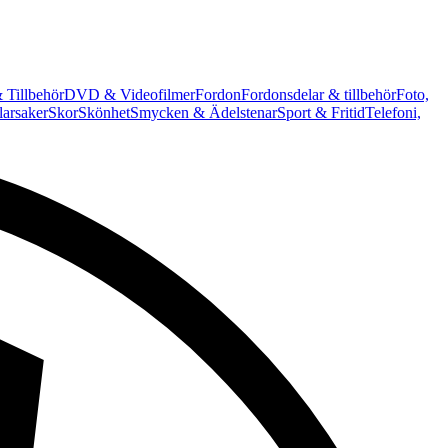
 Tillbehör
DVD & Videofilmer
Fordon
Fordonsdelar & tillbehör
Foto,
arsaker
Skor
Skönhet
Smycken & Ädelstenar
Sport & Fritid
Telefoni,