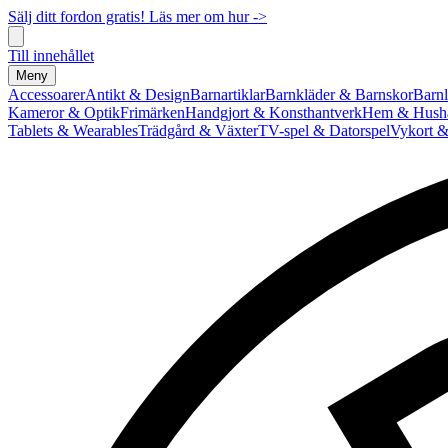
Sälj ditt fordon gratis! Läs mer om hur ->
Till innehållet
Meny
Accessoarer
Antikt & Design
Barnartiklar
Barnkläder & Barnskor
Barnl
Kameror & Optik
Frimärken
Handgjort & Konsthantverk
Hem & Hushå
Tablets & Wearables
Trädgård & Växter
TV-spel & Datorspel
Vykort &