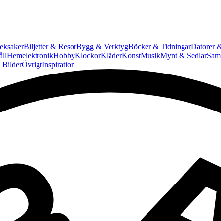
eksaker
Biljetter & Resor
Bygg & Verktyg
Böcker & Tidningar
Datorer &
ll
Hemelektronik
Hobby
Klockor
Kläder
Konst
Musik
Mynt & Sedlar
Saml
 Bilder
Övrigt
Inspiration