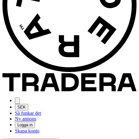
SEK
Så funkar det
Ny annons
Logga in
Skapa konto