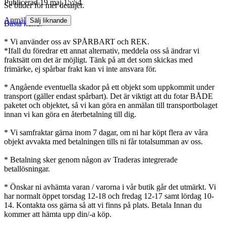
Publicerad
19 maj 15:54
Se bilder för mer detaljer.
Anmäl
Sälj liknande
Bästa kund!
* Vi använder oss av SPÅRBART och REK.
*Ifall du föredrar ett annat alternativ, meddela oss så ändrar vi
fraktsätt om det är möjligt. Tänk på att det som skickas med
frimärke, ej spårbar frakt kan vi inte ansvara för.
* Angående eventuella skador på ett objekt som uppkommit under
transport (gäller endast spårbart). Det är viktigt att du fotar BÅDE
paketet och objektet, så vi kan göra en anmälan till transportbolaget
innan vi kan göra en återbetalning till dig.
* Vi samfraktar gärna inom 7 dagar, om ni har köpt flera av våra
objekt avvakta med betalningen tills ni får totalsumman av oss.
* Betalning sker genom någon av Traderas integrerade
betallösningar.
* Önskar ni avhämta varan / varorna i vår butik går det utmärkt. Vi
har normalt öppet torsdag 12-18 och fredag 12-17 samt lördag 10-
14. Kontakta oss gärna så att vi finns på plats. Betala Innan du
kommer att hämta upp din/-a köp.