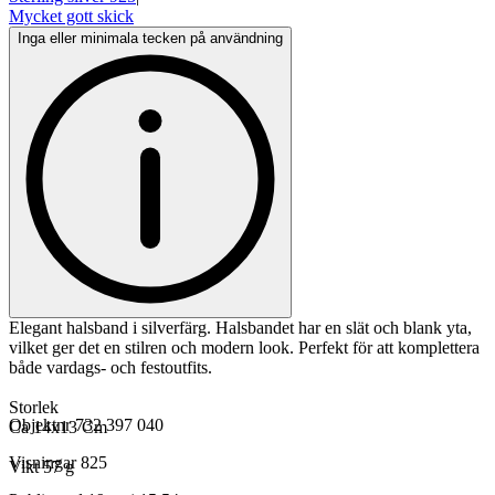
Mycket gott skick
Inga eller minimala tecken på användning
Elegant halsband i silverfärg. Halsbandet har en slät och blank yta,
vilket ger det en stilren och modern look. Perfekt för att komplettera
både vardags- och festoutfits.
Storlek
Objektnr
732 397 040
Ca 14x13 Cm
Visningar
825
Vikt 57 g