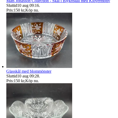
Mats Jonasson Collection - Skål i Blykristall med Klövermotiv
Sluttid
10 aug 09:16
.
Pris:
150 kr
,
Köp nu
.
Glasskål med blommönster
Sluttid
10 aug 09:28
.
Pris:
150 kr
,
Köp nu
.