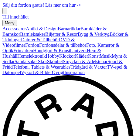
Sälj ditt fordon gratis! Läs mer om hur ->
Till innehållet
Meny
Accessoarer
Antikt & Design
Barnartiklar
Barnkläder &
Barnskor
Barnleksaker
Biljetter & Resor
Bygg & Verktyg
Böcker &
Tidningar
Datorer & Tillbehör
DVD &
Videofilmer
Fordon
Fordonsdelar & tillbehör
Foto, Kameror &
Optik
Frimärken
Handgjort & Konsthantverk
Hem &
Hushåll
Hemelektronik
Hobby
Klockor
Kläder
Konst
Musik
Mynt &
Sedlar
Samlarsaker
Skor
Skönhet
Smycken & Ädelstenar
Sport &
Fritid
Telefoni, Tablets & Wearables
Trädgård & Växter
TV-spel &
Datorspel
Vykort & Bilder
Övrigt
Inspiration