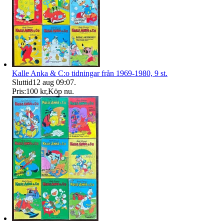
Kalle Anka & C:o tidningar från 1969-1980, 9 st.
Sluttid
12 aug 09:07
.
Pris:
100 kr
,
Köp nu
.