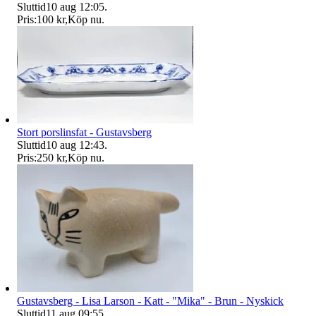
Sluttid
10 aug 12:05
.
Pris:
100 kr
,
Köp nu
.
Stort porslinsfat - Gustavsberg
Sluttid
10 aug 12:43
.
Pris:
250 kr
,
Köp nu
.
Gustavsberg - Lisa Larson - Katt - "Mika" - Brun - Nyskick
Sluttid
11 aug 09:55
.