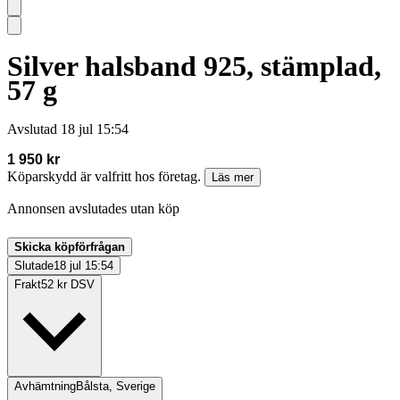
Silver halsband 925, stämplad,
57 g
Avslutad
18 jul 15:54
1 950 kr
Köparskydd är valfritt hos företag.
Läs mer
Annonsen avslutades utan köp
Skicka köpförfrågan
Slutade
18 jul 15:54
Frakt
52 kr DSV
Avhämtning
Bålsta, Sverige