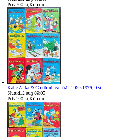
Pris:
700 kr
,
Köp nu
.
Kalle Anka & C:o tidningar från 1969-1979, 9 st.
Sluttid
12 aug 09:05
.
Pris:
100 kr
,
Köp nu
.