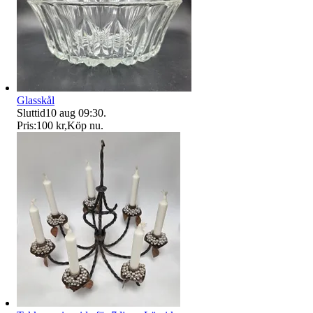
Glasskål
Sluttid
10 aug 09:30
.
Pris:
100 kr
,
Köp nu
.