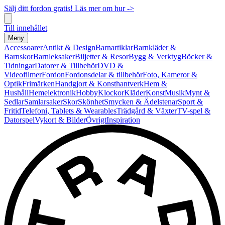
Sälj ditt fordon gratis! Läs mer om hur ->
Till innehållet
Meny
Accessoarer
Antikt & Design
Barnartiklar
Barnkläder &
Barnskor
Barnleksaker
Biljetter & Resor
Bygg & Verktyg
Böcker &
Tidningar
Datorer & Tillbehör
DVD &
Videofilmer
Fordon
Fordonsdelar & tillbehör
Foto, Kameror &
Optik
Frimärken
Handgjort & Konsthantverk
Hem &
Hushåll
Hemelektronik
Hobby
Klockor
Kläder
Konst
Musik
Mynt &
Sedlar
Samlarsaker
Skor
Skönhet
Smycken & Ädelstenar
Sport &
Fritid
Telefoni, Tablets & Wearables
Trädgård & Växter
TV-spel &
Datorspel
Vykort & Bilder
Övrigt
Inspiration