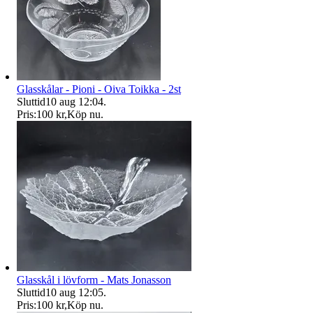
Glasskålar - Pioni - Oiva Toikka - 2st
Sluttid
10 aug 12:04
.
Pris:
100 kr
,
Köp nu
.
Glasskål i lövform - Mats Jonasson
Sluttid
10 aug 12:05
.
Pris:
100 kr
,
Köp nu
.