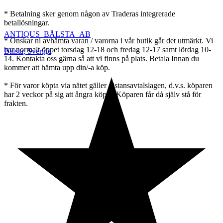
* Betalning sker genom någon av Traderas integrerade
betallösningar.
ANTIQUS_BÅLSTA_AB
* Önskar ni avhämta varan / varorna i vår butik går det utmärkt. Vi
har normalt öppet torsdag 12-18 och fredag 12-17 samt lördag 10-
Bålsta
,
Sverige
14. Kontakta oss gärna så att vi finns på plats. Betala Innan du
kommer att hämta upp din/-a köp.
* För varor köpta via nätet gäller distansavtalslagen, d.v.s. köparen
har 2 veckor på sig att ångra köpet. Köparen får då själv stå för
frakten.