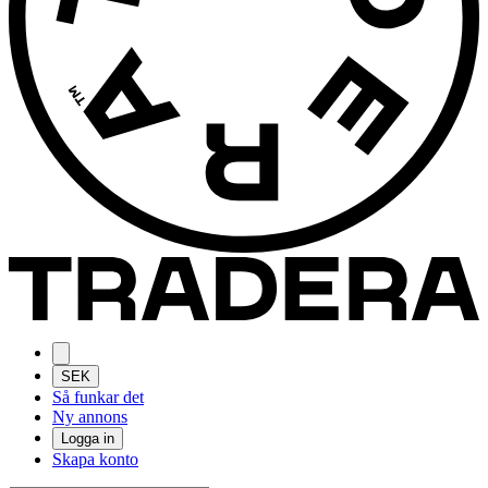
SEK
Så funkar det
Ny annons
Logga in
Skapa konto