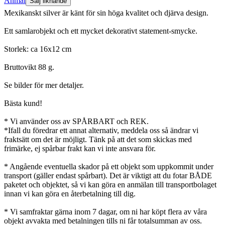
Anmäl
Sälj liknande
Mexikanskt silver är känt för sin höga kvalitet och djärva design.
Ett samlarobjekt och ett mycket dekorativt statement-smycke.
Storlek: ca 16x12 cm
Bruttovikt 88 g.
Se bilder för mer detaljer.
Bästa kund!
* Vi använder oss av SPÅRBART och REK.
*Ifall du föredrar ett annat alternativ, meddela oss så ändrar vi
fraktsätt om det är möjligt. Tänk på att det som skickas med
frimärke, ej spårbar frakt kan vi inte ansvara för.
* Angående eventuella skador på ett objekt som uppkommit under
transport (gäller endast spårbart). Det är viktigt att du fotar BÅDE
paketet och objektet, så vi kan göra en anmälan till transportbolaget
innan vi kan göra en återbetalning till dig.
* Vi samfraktar gärna inom 7 dagar, om ni har köpt flera av våra
objekt avvakta med betalningen tills ni får totalsumman av oss.