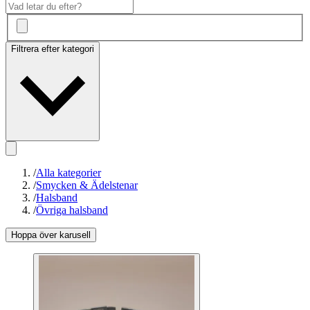
Filtrera efter kategori
/
Alla kategorier
/
Smycken & Ädelstenar
/
Halsband
/
Övriga halsband
Hoppa över karusell