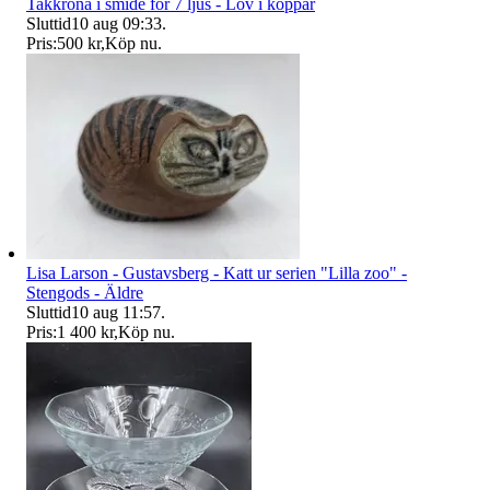
Takkrona i smide för 7 ljus - Löv i koppar
Sluttid
10 aug 09:33
.
Pris:
500 kr
,
Köp nu
.
Lisa Larson - Gustavsberg - Katt ur serien "Lilla zoo" -
Stengods - Äldre
Sluttid
10 aug 11:57
.
Pris:
1 400 kr
,
Köp nu
.