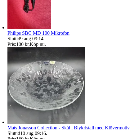
Philips SBC MD 100 Mikrofon
Sluttid
9 aug 09:14
.
Pris:
100 kr
,
Köp nu
.
Mats Jonasson Collection - Skål i Blykristall med Klövermotiv
Sluttid
10 aug 09:16
.
Pris:
150 kr
,
Köp nu
.