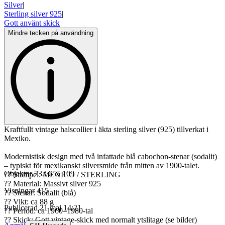
Silver
|
Sterling silver 925
|
Gott använt skick
Mindre tecken på användning
Kraftfullt vintage halscollier i äkta sterling silver (925) tillverkat i
Mexiko.
Modernistisk design med två infattade blå cabochon-stenar (sodalit)
– typiskt för mexikanskt silversmide från mitten av 1900-talet.
Objektnr
732 655 109
?? Stämpel: MEXICO / STERLING
?? Material: Massivt silver 925
Visningar
415
?? Stenar: Sodalit (blå)
?? Vikt: ca 88 g
Publicerad
21 maj 14:21
?? Period: ca 1960–1980-tal
?? Skick: Gott vintage-skick med normalt ytslitage (se bilder)