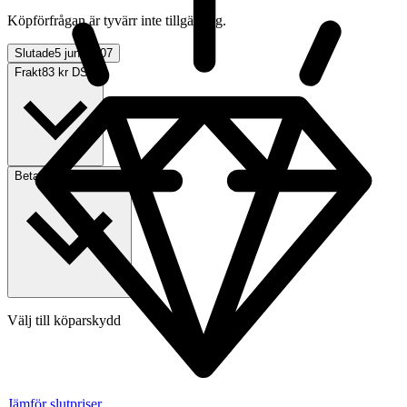
Köpförfrågan är tyvärr inte tillgänglig.
Slutade
5 jun 01:07
Frakt
83 kr DSV
Betalning
Via Tradera
Välj till köparskydd
Jämför slutpriser