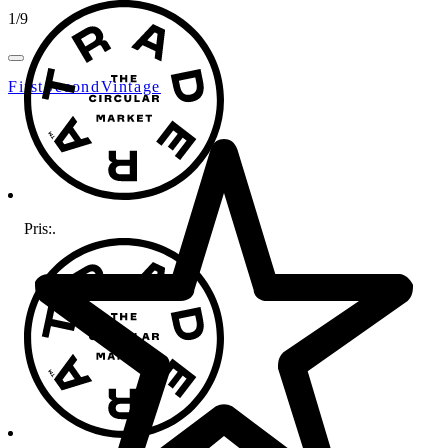
1
/
9
FirstSecondVintage
Pris:
.