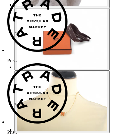
Pris:
.
Pris:
.