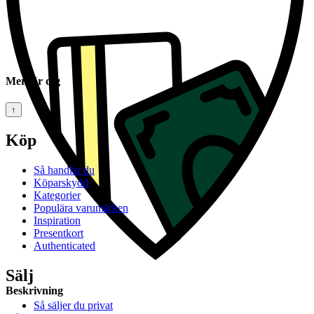
Mer för dig
↑
Köp
Så handlar du
Köparskydd
Kategorier
Populära varumärken
Inspiration
Presentkort
Authenticated
Sälj
Beskrivning
Så säljer du privat