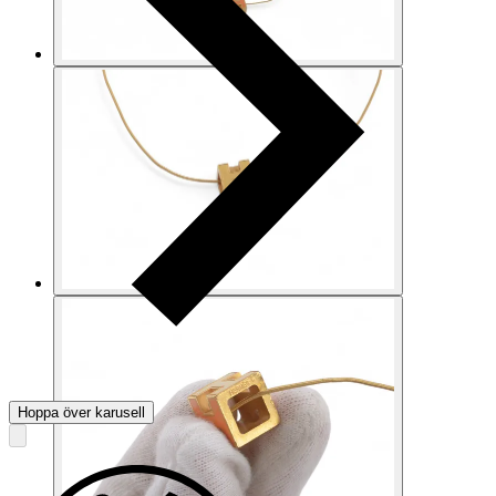
Hoppa över karusell