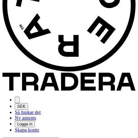
SEK
Så funkar det
Ny annons
Logga in
Skapa konto