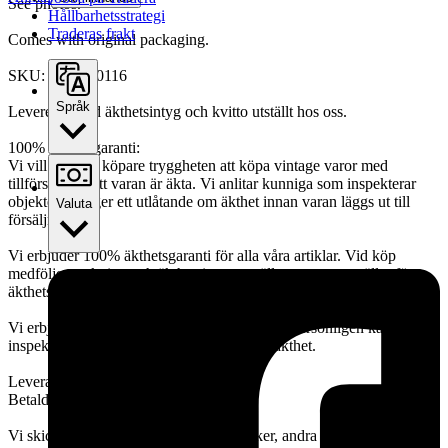
See photos.
Hållbarhetsstrategi
Traderas frakt
Comes with original packaging.
SKU: JEW000116
Språk
Levereras med äkthetsintyg och kvitto utställt hos oss.
100% äkthetsgaranti:
Vi vill erbjuda köpare tryggheten att köpa vintage varor med
tillförsikt om att varan är äkta. Vi anlitar kunniga som inspekterar
objekten och ger ett utlåtande om äkthet innan varan läggs ut till
Valuta
försäljning.
Vi erbjuder 100% äkthetsgaranti för alla våra artiklar. Vid köp
medföljer ett kvitto och äkthetsintyg utställt av oss som gäller för
äkthetsgarantin.
Vi erbjuder även 14 dagars returrätt, så att ni personligen kan
inspektera varan för att vara säker på dess äkthet.
Leverans:
Betalda varor skickas inom 48 timmar.
Vi skickar alla varor spårbart via Schenker, andra fraktalternativ kan