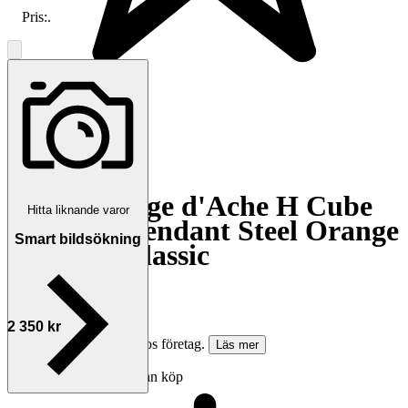
Pris:
.
4.9
Hermès Cage d'Ache H Cube
Hitta liknande varor
Necklace Pendant Steel Orange
Smart bildsökning
Designer Classic
Avslutad
5 jun 01:07
2 350 kr
Köparskydd är valfritt hos företag.
Läs mer
Annonsen avslutades utan köp