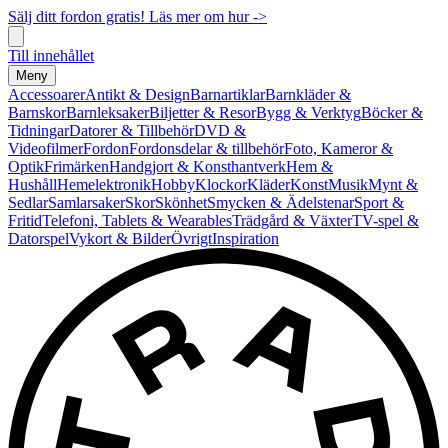
Sälj ditt fordon gratis! Läs mer om hur ->
Till innehållet
Meny
Accessoarer
Antikt & Design
Barnartiklar
Barnkläder &
Barnskor
Barnleksaker
Biljetter & Resor
Bygg & Verktyg
Böcker &
Tidningar
Datorer & Tillbehör
DVD &
Videofilmer
Fordon
Fordonsdelar & tillbehör
Foto, Kameror &
Optik
Frimärken
Handgjort & Konsthantverk
Hem &
Hushåll
Hemelektronik
Hobby
Klockor
Kläder
Konst
Musik
Mynt &
Sedlar
Samlarsaker
Skor
Skönhet
Smycken & Ädelstenar
Sport &
Fritid
Telefoni, Tablets & Wearables
Trädgård & Växter
TV-spel &
Datorspel
Vykort & Bilder
Övrigt
Inspiration