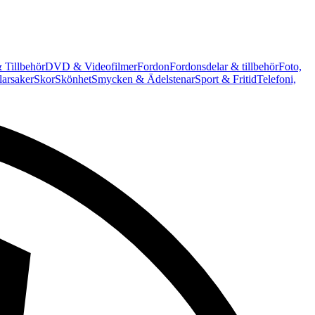
 Tillbehör
DVD & Videofilmer
Fordon
Fordonsdelar & tillbehör
Foto,
arsaker
Skor
Skönhet
Smycken & Ädelstenar
Sport & Fritid
Telefoni,