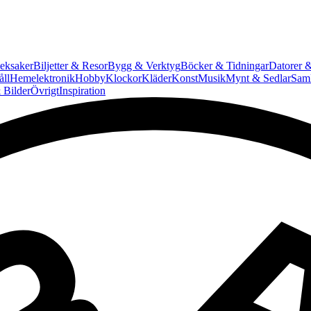
eksaker
Biljetter & Resor
Bygg & Verktyg
Böcker & Tidningar
Datorer &
ll
Hemelektronik
Hobby
Klockor
Kläder
Konst
Musik
Mynt & Sedlar
Saml
 Bilder
Övrigt
Inspiration