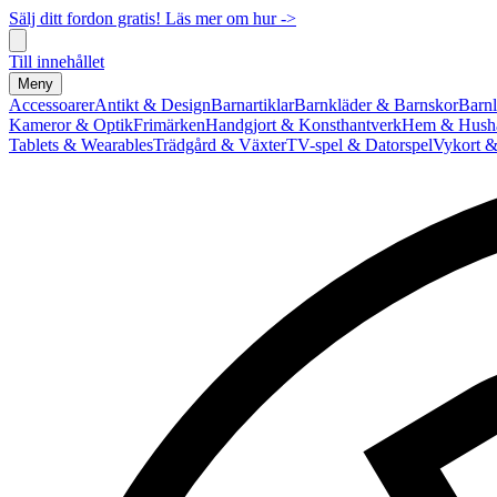
Sälj ditt fordon gratis! Läs mer om hur ->
Till innehållet
Meny
Accessoarer
Antikt & Design
Barnartiklar
Barnkläder & Barnskor
Barnl
Kameror & Optik
Frimärken
Handgjort & Konsthantverk
Hem & Hushå
Tablets & Wearables
Trädgård & Växter
TV-spel & Datorspel
Vykort &