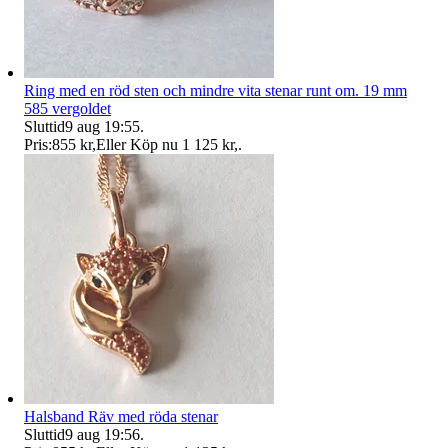
Ring med en röd sten och mindre vita stenar runt om. 19 mm
585 vergoldet
Sluttid
9 aug 19:55
.
Pris:
855 kr
,
Eller Köp nu
1 125 kr
,
.
Halsband Räv med röda stenar
Sluttid
9 aug 19:56
.