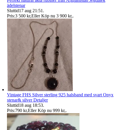
Perfekt natural äkta rubiner från Afghanistan Jegdalek
ädelstenar
Sluttid
17 aug 21:51
.
Pris:
3 500 kr
,
Eller Köp nu
3 900 kr
,
.
Vintage FHS Silver sterling 925 halsband med svart Onyx
stenar& silver Detaljer
Sluttid
18 aug 18:53
.
Pris:
790 kr
,
Eller Köp nu
999 kr
,
.