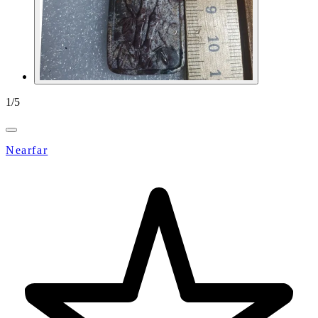
1
/
5
Nearfar