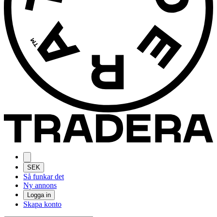
SEK
Så funkar det
Ny annons
Logga in
Skapa konto