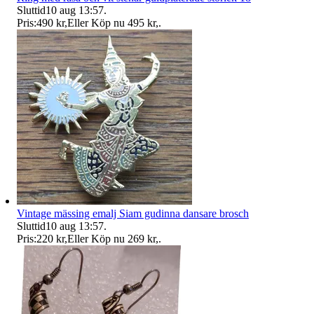
Sluttid
10 aug 13:57
.
Pris:
490 kr
,
Eller Köp nu
495 kr
,
.
Vintage mässing emalj Siam gudinna dansare brosch
Sluttid
10 aug 13:57
.
Pris:
220 kr
,
Eller Köp nu
269 kr
,
.