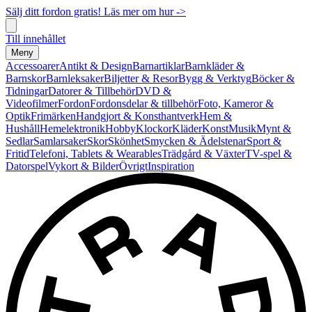
Sälj ditt fordon gratis! Läs mer om hur ->
Till innehållet
Meny
Accessoarer
Antikt & Design
Barnartiklar
Barnkläder &
Barnskor
Barnleksaker
Biljetter & Resor
Bygg & Verktyg
Böcker &
Tidningar
Datorer & Tillbehör
DVD &
Videofilmer
Fordon
Fordonsdelar & tillbehör
Foto, Kameror &
Optik
Frimärken
Handgjort & Konsthantverk
Hem &
Hushåll
Hemelektronik
Hobby
Klockor
Kläder
Konst
Musik
Mynt &
Sedlar
Samlarsaker
Skor
Skönhet
Smycken & Ädelstenar
Sport &
Fritid
Telefoni, Tablets & Wearables
Trädgård & Växter
TV-spel &
Datorspel
Vykort & Bilder
Övrigt
Inspiration