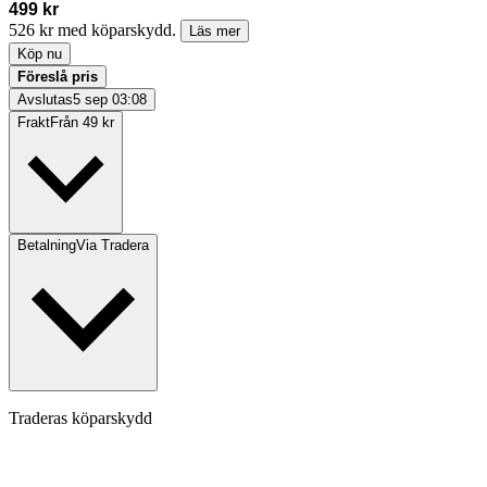
499 kr
526 kr med köparskydd.
Läs mer
Köp nu
Föreslå pris
Avslutas
5 sep 03:08
Frakt
Från 49 kr
Betalning
Via Tradera
Traderas köparskydd