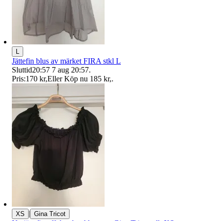
L
Jättefin blus av märket FIRA stkl L
Sluttid
20:57
7 aug 20:57
.
Pris:
170 kr
,
Eller Köp nu
185 kr
,
.
|
XS
Gina Tricot