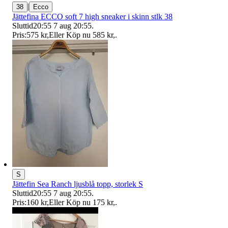
|
38
Ecco
Jättefina ECCO soft 7 high sneaker i skinn stlk 38
Sluttid
20:55
7 aug 20:55
.
Pris:
575 kr
,
Eller Köp nu
585 kr
,
.
S
Jättefin Sea Ranch ljusblå topp, storlek S
Sluttid
20:55
7 aug 20:55
.
Pris:
160 kr
,
Eller Köp nu
175 kr
,
.