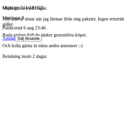
Objektnr
744 030 525
Maila gärna med frågor.
Visningar
9
Mitt ansvar slutar när jag lämnar ifrån mig paketet. Ingen returrätt
gäller.
Publicerad
6 aug 23:46
Buda endast ifall du tänker genomföra köpet.
Anmäl
Sälj liknande
Och kolla gärna in mina andra annonser :-)
Betalning inom 2 dagar.