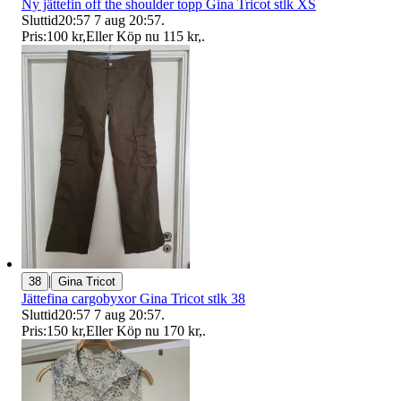
Ny jättefin off the shoulder topp Gina Tricot stlk XS
Sluttid
20:57
7 aug 20:57
.
Pris:
100 kr
,
Eller Köp nu
115 kr
,
.
|
38
Gina Tricot
Jättefina cargobyxor Gina Tricot stlk 38
Sluttid
20:57
7 aug 20:57
.
Pris:
150 kr
,
Eller Köp nu
170 kr
,
.