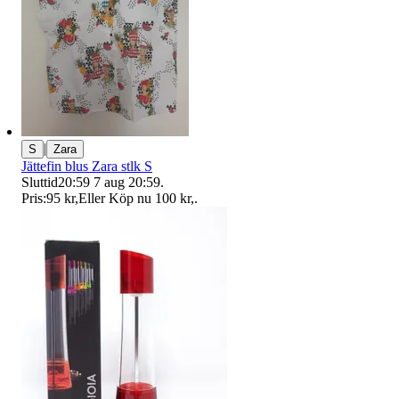
|
S
Zara
Jättefin blus Zara stlk S
Sluttid
20:59
7 aug 20:59
.
Pris:
95 kr
,
Eller Köp nu
100 kr
,
.