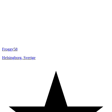
Froggy58
Helsingborg
,
Sverige