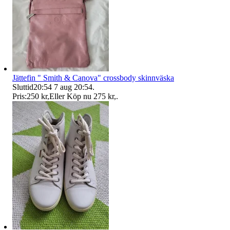
Jättefin " Smith & Canova" crossbody skinnväska
Sluttid
20:54
7 aug 20:54
.
Pris:
250 kr
,
Eller Köp nu
275 kr
,
.