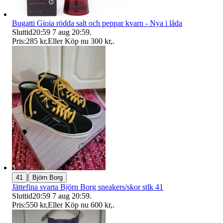
Bugatti Gioia rödda salt och peppar kvarn - Nya i låda
Sluttid
20:59
7 aug 20:59
.
Pris:
285 kr
,
Eller Köp nu
300 kr
,
.
|
41
Björn Borg
Jättefina svarta Björn Borg sneakers/skor stlk 41
Sluttid
20:59
7 aug 20:59
.
Pris:
550 kr
,
Eller Köp nu
600 kr
,
.