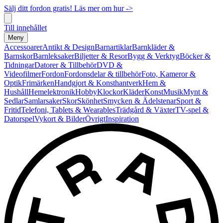
Sälj ditt fordon gratis! Läs mer om hur ->
Till innehållet
Meny
Accessoarer
Antikt & Design
Barnartiklar
Barnkläder &
Barnskor
Barnleksaker
Biljetter & Resor
Bygg & Verktyg
Böcker &
Tidningar
Datorer & Tillbehör
DVD &
Videofilmer
Fordon
Fordonsdelar & tillbehör
Foto, Kameror &
Optik
Frimärken
Handgjort & Konsthantverk
Hem &
Hushåll
Hemelektronik
Hobby
Klockor
Kläder
Konst
Musik
Mynt &
Sedlar
Samlarsaker
Skor
Skönhet
Smycken & Ädelstenar
Sport &
Fritid
Telefoni, Tablets & Wearables
Trädgård & Växter
TV-spel &
Datorspel
Vykort & Bilder
Övrigt
Inspiration