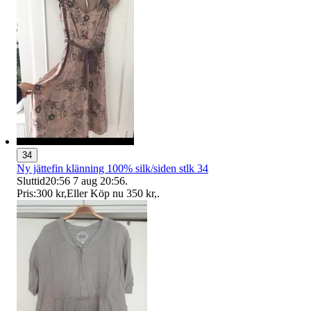
34
Ny jättefin klänning 100% silk/siden stlk 34
Sluttid
20:56
7 aug 20:56
.
Pris:
300 kr
,
Eller Köp nu
350 kr
,
.