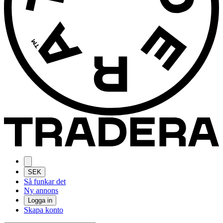
SEK
Så funkar det
Ny annons
Logga in
Skapa konto