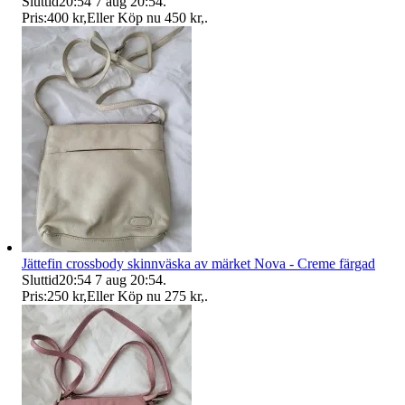
Sluttid
20:54
7 aug 20:54
.
Pris:
400 kr
,
Eller Köp nu
450 kr
,
.
Jättefin crossbody skinnväska av märket Nova - Creme färgad
Sluttid
20:54
7 aug 20:54
.
Pris:
250 kr
,
Eller Köp nu
275 kr
,
.