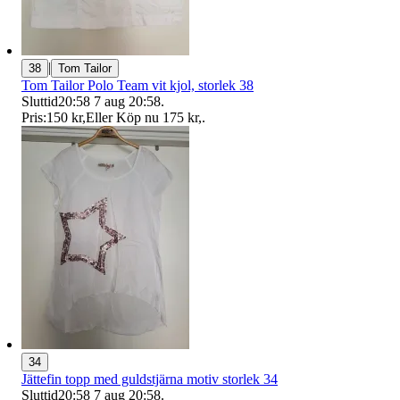
|
38
Tom Tailor
Tom Tailor Polo Team vit kjol, storlek 38
Sluttid
20:58
7 aug 20:58
.
Pris:
150 kr
,
Eller Köp nu
175 kr
,
.
34
Jättefin topp med guldstjärna motiv storlek 34
Sluttid
20:58
7 aug 20:58
.