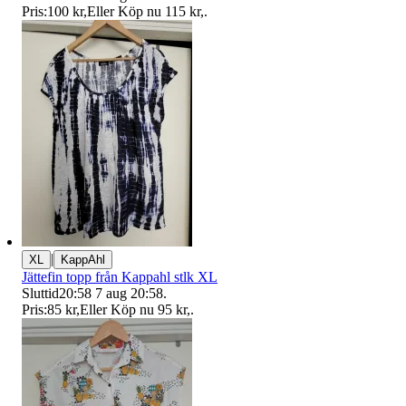
Pris:
100 kr
,
Eller Köp nu
115 kr
,
.
|
XL
KappAhl
Jättefin topp från Kappahl stlk XL
Sluttid
20:58
7 aug 20:58
.
Pris:
85 kr
,
Eller Köp nu
95 kr
,
.