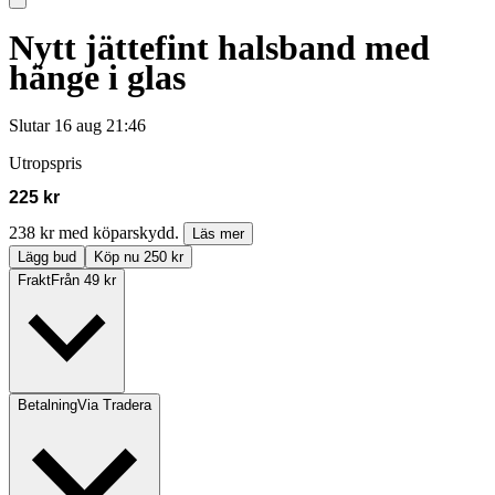
Nytt jättefint halsband med
hänge i glas
Slutar
16 aug 21:46
Utropspris
225 kr
238 kr med köparskydd.
Läs mer
Lägg bud
Köp nu 250 kr
Frakt
Från 49 kr
Betalning
Via Tradera