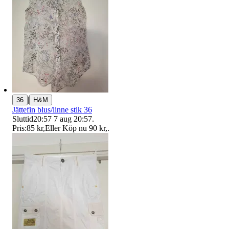
|
36
H&M
Jättefin blus/linne stlk 36
Sluttid
20:57
7 aug 20:57
.
Pris:
85 kr
,
Eller Köp nu
90 kr
,
.