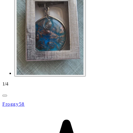
1
/
4
Froggy58