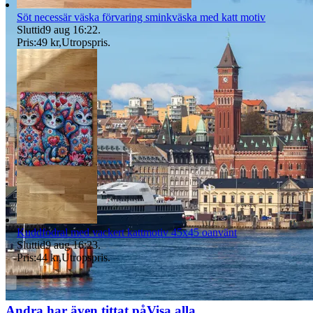
Söt necessär väska förvaring sminkväska med katt motiv
Sluttid
9 aug 16:22
.
Pris:
49 kr
,
Utropspris
.
Kuddfodral med vackert kattmotiv 45x45 oanvänt
Sluttid
9 aug 16:23
.
Pris:
44 kr
,
Utropspris
.
Andra har även tittat på
Visa alla