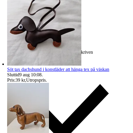
Ersättning om varan inte är som beskriven
Söt tax dachshund i konstläder att hänga tex på väskan
Sluttid
9 aug 10:08
.
Pris:
39 kr
,
Utropspris
.