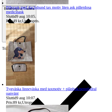
Pillerask med dachshund tax motiv liten ask pillerdosa
Betalning
Via Tradera
medicinask
Sluttid
9 aug 10:05
.
Pris:
49 kr
,
Utropspris
.
Traderas köparskydd
Tygväska linneväska med taxmotiv + plånbok/pennfodral
oanvänt
Sluttid
9 aug 10:07
.
Pris:
89 kr
,
Utropspris
.