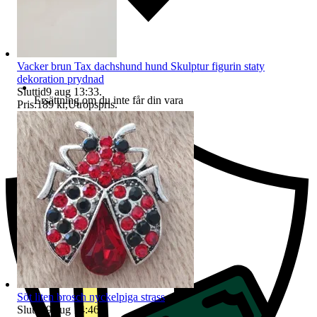
Vacker brun Tax dachshund hund Skulptur figurin staty
dekoration prydnad
Sluttid
9 aug 13:33
.
Ersättning om du inte får din vara
Pris:
189 kr
,
Utropspris
.
Söt liten brosch nyckelpiga strass
Sluttid
9 aug 14:46
.