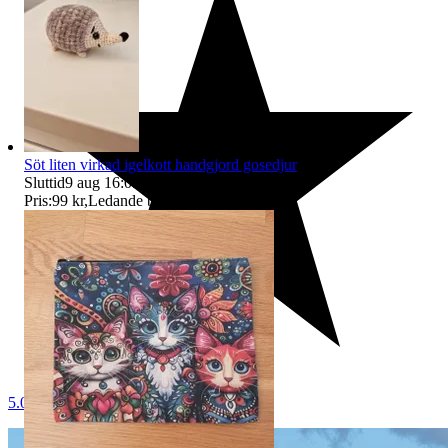
Söt liten virkad igelkott handgjord gosedjur
Sluttid
9 aug 16:05
.
Pris:
99 kr
,
Ledande bud
.
5.0