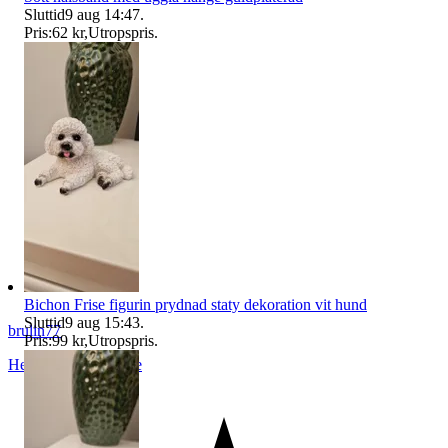
Sluttid
9 aug 14:47
.
Pris:
62 kr
,
Utropspris
.
Bichon Frise figurin prydnad staty dekoration vit hund
Sluttid
9 aug 15:43
.
brulin77
Pris:
99 kr
,
Utropspris
.
Helsingborg
,
Sverige