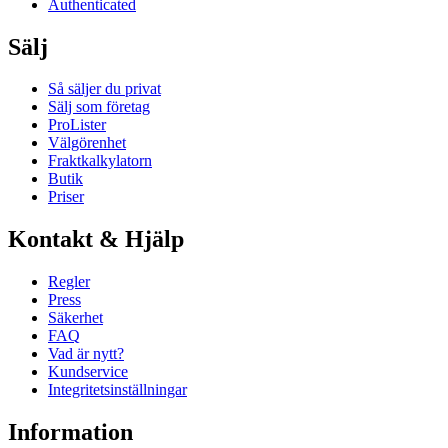
Authenticated
Sälj
Så säljer du privat
Sälj som företag
ProLister
Välgörenhet
Fraktkalkylatorn
Butik
Priser
Kontakt & Hjälp
Regler
Press
Säkerhet
FAQ
Vad är nytt?
Kundservice
Integritetsinställningar
Information