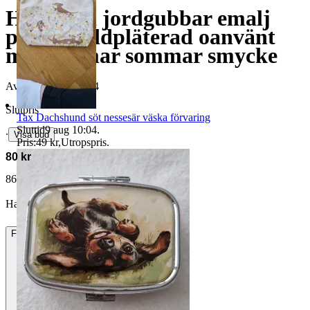
Halsband jordgubbar emalj
pärlor guldpläterad oanvänt
midsommar sommar smycke
Avslutad
6 aug 14:44
Slutpris
Tax Dachshund söt nessesär väska förvaring
Sluttid
9 aug 10:04
.
∙
Visa bud
Pris:
49 kr
,
Utropspris
.
80 kr
86 kr med köparskydd.
Läs mer
Hampie21 vann auktionen
Frakt
22 kr Frimärken