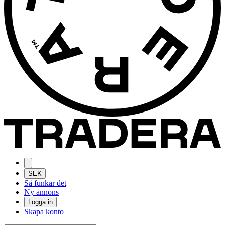
SEK
Så funkar det
Ny annons
Logga in
Skapa konto