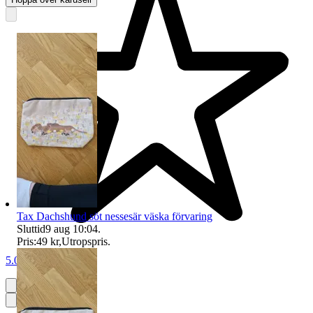
Tax Dachshund söt nessesär väska förvaring
Sluttid
9 aug 10:04
.
Pris:
49 kr
,
Utropspris
.
5.0