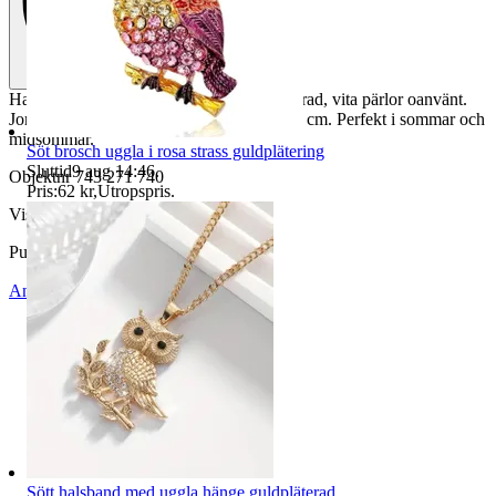
Halsband med jordgubbar emalj guldpläterad, vita pärlor oanvänt.
Jordbubbarna är 0,9 cm. Halsbandet 37+5 cm. Perfekt i sommar och
midsommar.
Söt brosch uggla i rosa strass guldplätering
Sluttid
9 aug 14:46
.
Objektnr
743 271 740
Pris:
62 kr
,
Utropspris
.
Visningar
41
Publicerad
2 aug 14:44
Anmäl
Sälj liknande
Sött halsband med uggla hänge guldpläterad