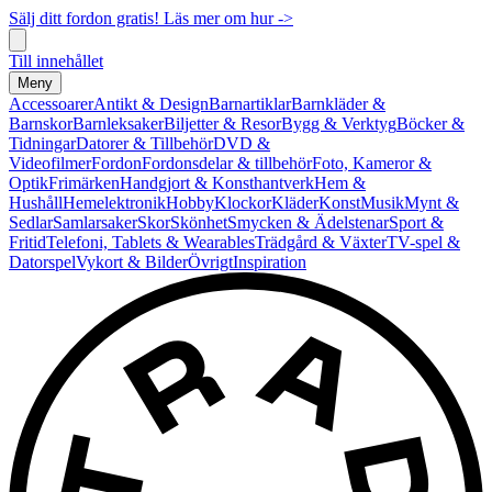
Sälj ditt fordon gratis! Läs mer om hur ->
Till innehållet
Meny
Accessoarer
Antikt & Design
Barnartiklar
Barnkläder &
Barnskor
Barnleksaker
Biljetter & Resor
Bygg & Verktyg
Böcker &
Tidningar
Datorer & Tillbehör
DVD &
Videofilmer
Fordon
Fordonsdelar & tillbehör
Foto, Kameror &
Optik
Frimärken
Handgjort & Konsthantverk
Hem &
Hushåll
Hemelektronik
Hobby
Klockor
Kläder
Konst
Musik
Mynt &
Sedlar
Samlarsaker
Skor
Skönhet
Smycken & Ädelstenar
Sport &
Fritid
Telefoni, Tablets & Wearables
Trädgård & Växter
TV-spel &
Datorspel
Vykort & Bilder
Övrigt
Inspiration