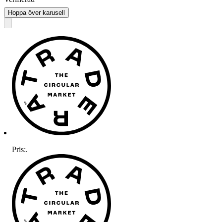
Hoppa över karusell
Pris:
.