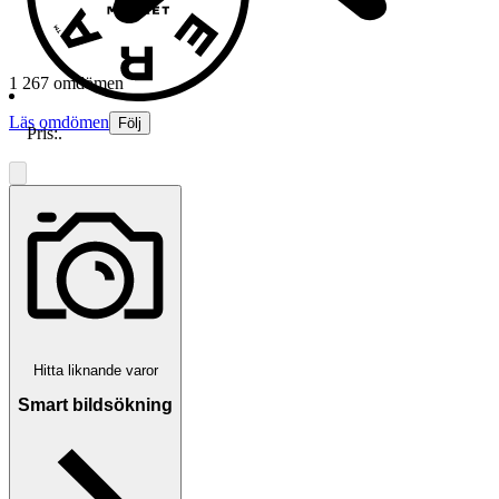
1 267 omdömen
Läs omdömen
Följ
Pris:
.
Hitta liknande varor
Smart bildsökning