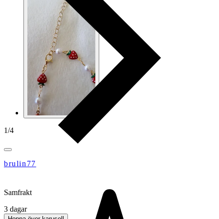
1
/
4
brulin77
Samfrakt
3 dagar
Hoppa över karusell