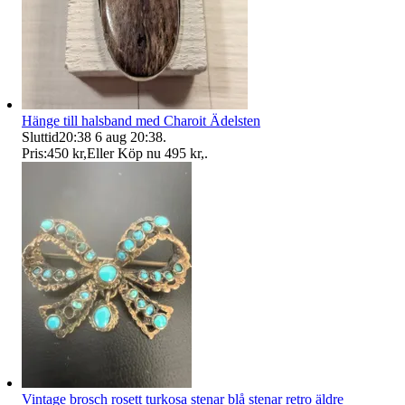
Hänge till halsband med Charoit Ädelsten
Sluttid
20:38
6 aug 20:38
.
Pris:
450 kr
,
Eller Köp nu
495 kr
,
.
Vintage brosch rosett turkosa stenar blå stenar retro äldre