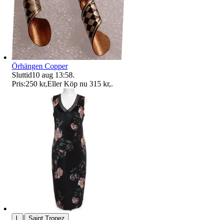
Örhängen Copper
Sluttid
10 aug 13:58
.
Pris:
250 kr
,
Eller Köp nu
315 kr
,
.
|
L
Saint Tropez