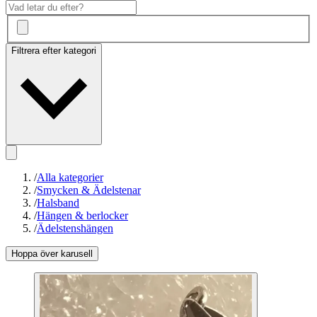
Filtrera efter kategori
/
Alla kategorier
/
Smycken & Ädelstenar
/
Halsband
/
Hängen & berlocker
/
Ädelstenshängen
Hoppa över karusell