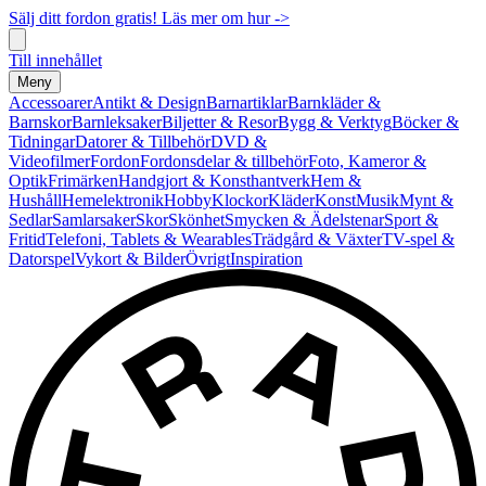
Sälj ditt fordon gratis! Läs mer om hur ->
Till innehållet
Meny
Accessoarer
Antikt & Design
Barnartiklar
Barnkläder &
Barnskor
Barnleksaker
Biljetter & Resor
Bygg & Verktyg
Böcker &
Tidningar
Datorer & Tillbehör
DVD &
Videofilmer
Fordon
Fordonsdelar & tillbehör
Foto, Kameror &
Optik
Frimärken
Handgjort & Konsthantverk
Hem &
Hushåll
Hemelektronik
Hobby
Klockor
Kläder
Konst
Musik
Mynt &
Sedlar
Samlarsaker
Skor
Skönhet
Smycken & Ädelstenar
Sport &
Fritid
Telefoni, Tablets & Wearables
Trädgård & Växter
TV-spel &
Datorspel
Vykort & Bilder
Övrigt
Inspiration