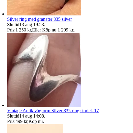
Silver ring med granater 835 silver
Sluttid
13 aug 19:53
.
Pris:
1 250 kr
,
Eller Köp nu
1 299 kr
,
.
Vintage Antik vågform Silver 835 ring storlek 17
Sluttid
14 aug 14:08
.
Pris:
499 kr
,
Köp nu
.