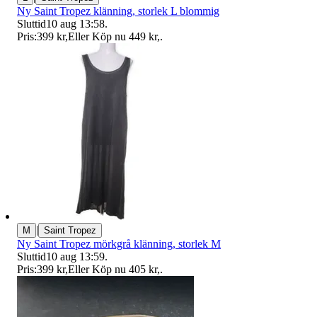
Ny Saint Tropez klänning, storlek L blommig
Sluttid
10 aug 13:58
.
Pris:
399 kr
,
Eller Köp nu
449 kr
,
.
|
M
Saint Tropez
Ny Saint Tropez mörkgrå klänning, storlek M
Sluttid
10 aug 13:59
.
Pris:
399 kr
,
Eller Köp nu
405 kr
,
.