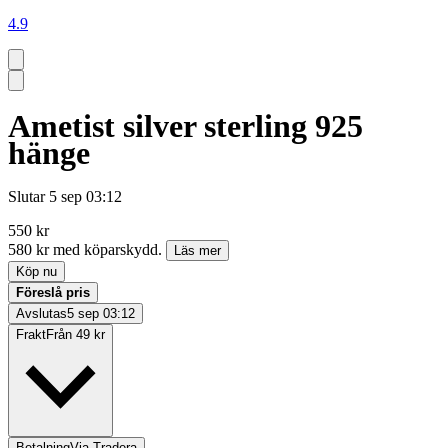
4.9
Ametist silver sterling 925
hänge
Slutar
5 sep 03:12
550 kr
580 kr med köparskydd.
Läs mer
Köp nu
Föreslå pris
Avslutas
5 sep 03:12
Frakt
Från 49 kr
Betalning
Via Tradera