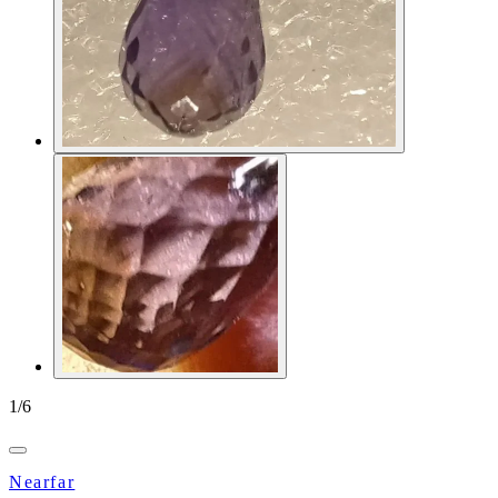
1
/
6
Nearfar