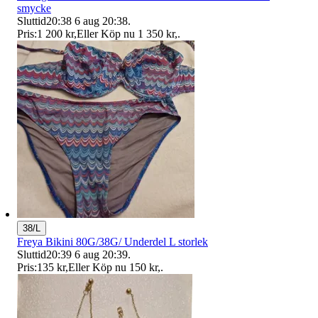
smycke
Sluttid
20:38
6 aug 20:38
.
Pris:
1 200 kr
,
Eller Köp nu
1 350 kr
,
.
38/L
Freya Bikini 80G/38G/ Underdel L storlek
Sluttid
20:39
6 aug 20:39
.
Pris:
135 kr
,
Eller Köp nu
150 kr
,
.