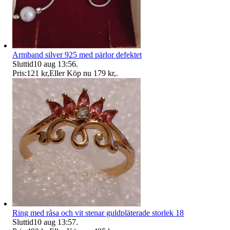
Armband silver 925 med pärlor defektet
Sluttid
10 aug 13:56
.
Pris:
121 kr
,
Eller Köp nu
179 kr
,
.
Ring med råsa och vit stenar guldpläterade storlek 18
Sluttid
10 aug 13:57
.