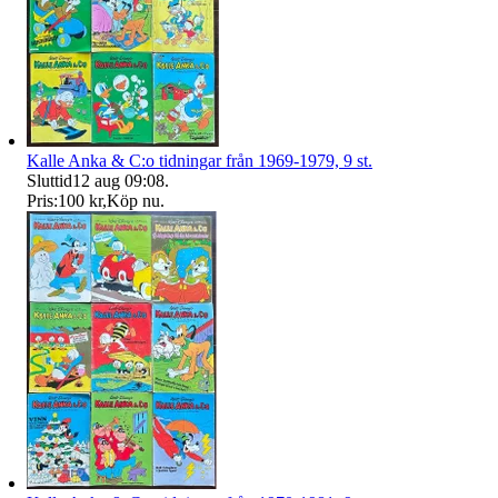
Kalle Anka & C:o tidningar från 1969-1979, 9 st.
Sluttid
12 aug 09:08
.
Pris:
100 kr
,
Köp nu
.