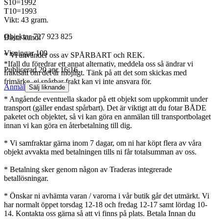
S10=1992
T10=1993
Vikt: 43 gram.
Objektnr
727 923 825
Bästa kund!
Visningar
109
* Vi använder oss av SPÅRBART och REK.
*Ifall du föredrar ett annat alternativ, meddela oss så ändrar vi
Publicerad
20 apr 16:16
fraktsätt om det är möjligt. Tänk på att det som skickas med
frimärke, ej spårbar frakt kan vi inte ansvara för.
Anmäl
Sälj liknande
* Angående eventuella skador på ett objekt som uppkommit under
transport (gäller endast spårbart). Det är viktigt att du fotar BÅDE
paketet och objektet, så vi kan göra en anmälan till transportbolaget
innan vi kan göra en återbetalning till dig.
* Vi samfraktar gärna inom 7 dagar, om ni har köpt flera av våra
objekt avvakta med betalningen tills ni får totalsumman av oss.
* Betalning sker genom någon av Traderas integrerade
betallösningar.
* Önskar ni avhämta varan / varorna i vår butik går det utmärkt. Vi
har normalt öppet torsdag 12-18 och fredag 12-17 samt lördag 10-
14. Kontakta oss gärna så att vi finns på plats. Betala Innan du