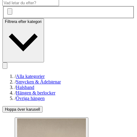
Filtrera efter kategori
/
Alla kategorier
/
Smycken & Ädelstenar
/
Halsband
/
Hängen & berlocker
/
Övriga hängen
Hoppa över karusell