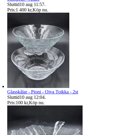
Sluttid
10 aug 11:57
.
Pris:
1 400 kr
,
Köp nu
.
Glasskålar - Pioni - Oiva Toikka - 2st
Sluttid
10 aug 12:04
.
Pris:
100 kr
,
Köp nu
.