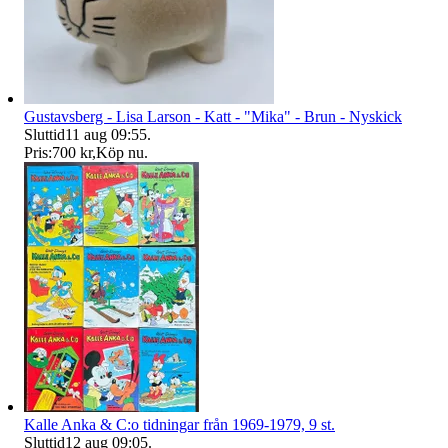
Gustavsberg - Lisa Larson - Katt - "Mika" - Brun - Nyskick
Sluttid
11 aug 09:55
.
Pris:
700 kr
,
Köp nu
.
Kalle Anka & C:o tidningar från 1969-1979, 9 st.
Sluttid
12 aug 09:05
.