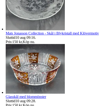
Mats Jonasson Collection - Skål i Blykristall med Klövermotiv
Sluttid
10 aug 09:16
.
Pris:
150 kr
,
Köp nu
.
Glasskål med blommönster
Sluttid
10 aug 09:28
.
Pris:
150 kr
,
Köp nu
.