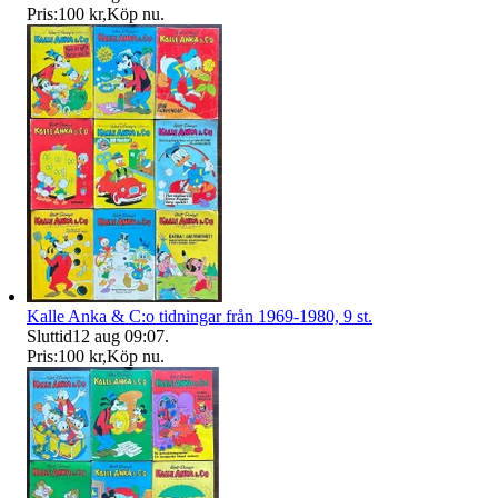
Pris:
100 kr
,
Köp nu
.
Kalle Anka & C:o tidningar från 1969-1980, 9 st.
Sluttid
12 aug 09:07
.
Pris:
100 kr
,
Köp nu
.