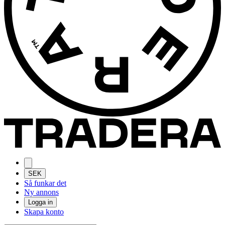
SEK
Så funkar det
Ny annons
Logga in
Skapa konto