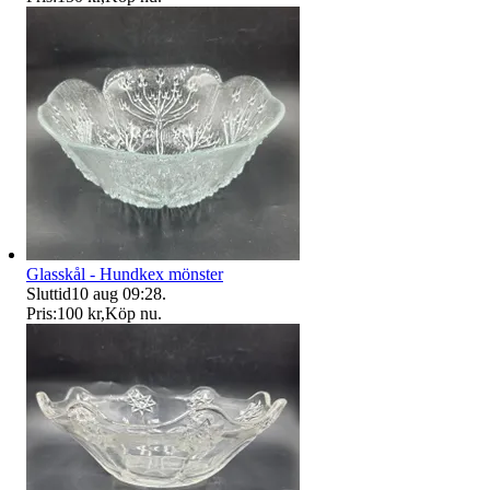
Glasskål - Hundkex mönster
Sluttid
10 aug 09:28
.
Pris:
100 kr
,
Köp nu
.