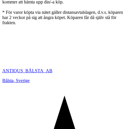
kommer att hämta upp din/-a köp.
* För varor köpta via nätet gäller distansavtalslagen, d.v.s. köparen
har 2 veckor på sig att ångra köpet. Köparen får då själv stå för
frakten.
ANTIQUS_BÅLSTA_AB
Bålsta
,
Sverige