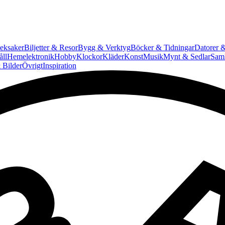
eksaker
Biljetter & Resor
Bygg & Verktyg
Böcker & Tidningar
Datorer &
ll
Hemelektronik
Hobby
Klockor
Kläder
Konst
Musik
Mynt & Sedlar
Saml
 Bilder
Övrigt
Inspiration