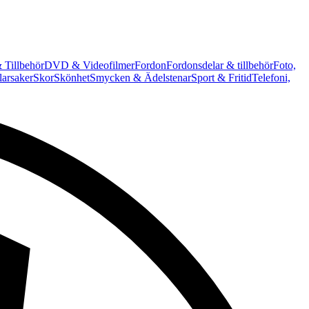
 Tillbehör
DVD & Videofilmer
Fordon
Fordonsdelar & tillbehör
Foto,
arsaker
Skor
Skönhet
Smycken & Ädelstenar
Sport & Fritid
Telefoni,