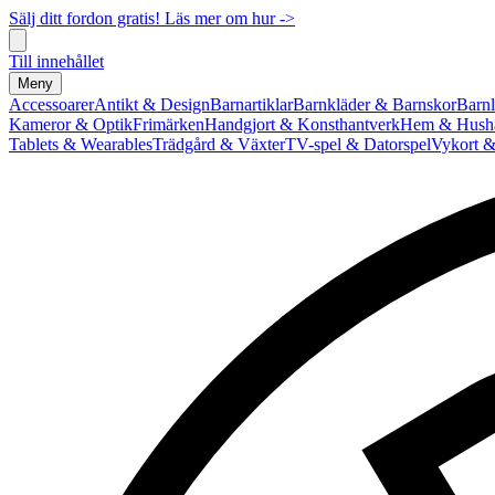
Sälj ditt fordon gratis! Läs mer om hur ->
Till innehållet
Meny
Accessoarer
Antikt & Design
Barnartiklar
Barnkläder & Barnskor
Barnl
Kameror & Optik
Frimärken
Handgjort & Konsthantverk
Hem & Hushå
Tablets & Wearables
Trädgård & Växter
TV-spel & Datorspel
Vykort &