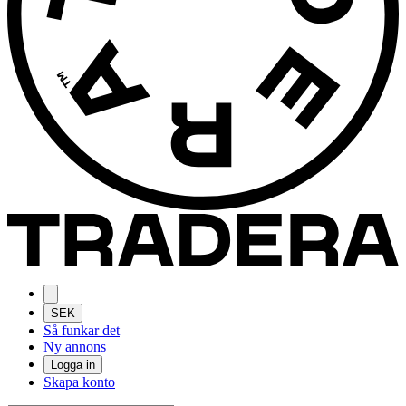
SEK
Så funkar det
Ny annons
Logga in
Skapa konto