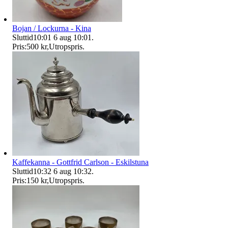
Bojan / Lockurna - Kina
Sluttid
10:01
6 aug 10:01
.
Pris:
500 kr
,
Utropspris
.
Kaffekanna - Gottfrid Carlson - Eskilstuna
Sluttid
10:32
6 aug 10:32
.
Pris:
150 kr
,
Utropspris
.