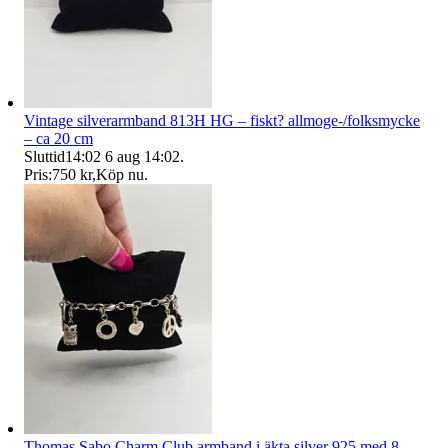
Vintage silverarmband 813H HG – fiskt? allmoge-/folksmycke
– ca 20 cm
Sluttid
14:02
6 aug 14:02
.
Pris:
750 kr
,
Köp nu
.
Thomas Sabo Charm Club armband i äkta silver 925 med 8