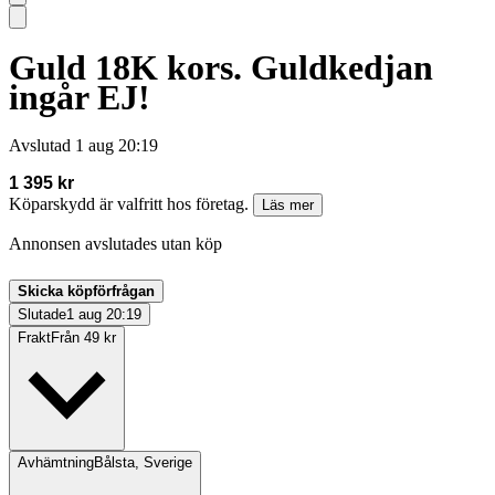
Guld 18K kors. Guldkedjan
ingår EJ!
Avslutad
1 aug 20:19
1 395 kr
Köparskydd är valfritt hos företag.
Läs mer
Annonsen avslutades utan köp
Skicka köpförfrågan
Slutade
1 aug 20:19
Frakt
Från 49 kr
Avhämtning
Bålsta, Sverige