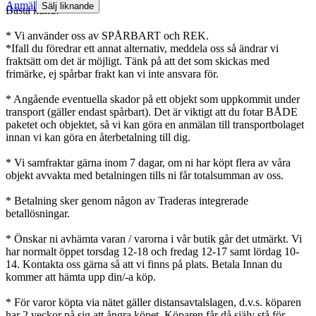
Anmäl
Sälj liknande
Bästa kund!
* Vi använder oss av SPÅRBART och REK.
*Ifall du föredrar ett annat alternativ, meddela oss så ändrar vi
fraktsätt om det är möjligt. Tänk på att det som skickas med
frimärke, ej spårbar frakt kan vi inte ansvara för.
* Angående eventuella skador på ett objekt som uppkommit under
transport (gäller endast spårbart). Det är viktigt att du fotar BÅDE
paketet och objektet, så vi kan göra en anmälan till transportbolaget
innan vi kan göra en återbetalning till dig.
* Vi samfraktar gärna inom 7 dagar, om ni har köpt flera av våra
objekt avvakta med betalningen tills ni får totalsumman av oss.
* Betalning sker genom någon av Traderas integrerade
betallösningar.
* Önskar ni avhämta varan / varorna i vår butik går det utmärkt. Vi
har normalt öppet torsdag 12-18 och fredag 12-17 samt lördag 10-
14. Kontakta oss gärna så att vi finns på plats. Betala Innan du
kommer att hämta upp din/-a köp.
* För varor köpta via nätet gäller distansavtalslagen, d.v.s. köparen
har 2 veckor på sig att ångra köpet. Köparen får då själv stå för