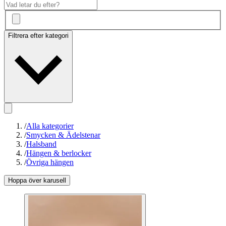
Filtrera efter kategori
/
Alla kategorier
/
Smycken & Ädelstenar
/
Halsband
/
Hängen & berlocker
/
Övriga hängen
Hoppa över karusell