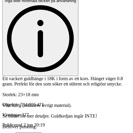
Inga eller minimala tecken på användning
Ett vackert guldhänge i 18K i form av ett kors. Hänget väger 0.8
gram. Perfekt för den som söker ett stilrent och religiöst smycke.
Storlek: 23×18 mm
Objektnr
734 605 471
Vikt 0,8 g (inklusive övrigt material).
Visningar
327
Se bilder för mer detaljer. Guldkedjan ingår INTE!
Publicerad
2 jun 20:19
Behöver putsning.