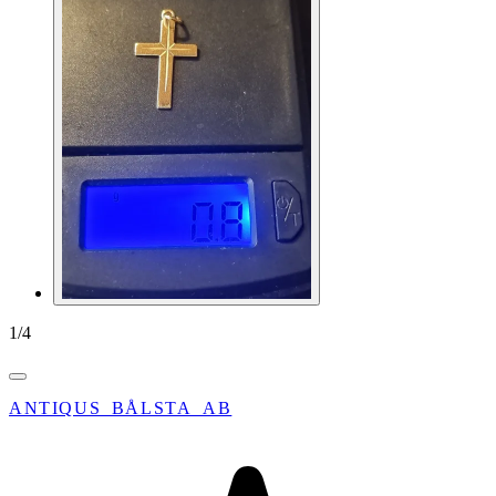
1
/
4
ANTIQUS_BÅLSTA_AB