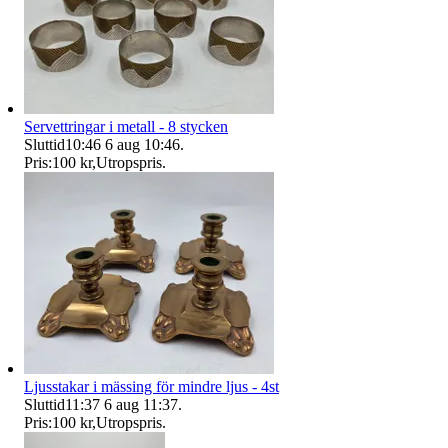
Servettringar i metall - 8 stycken
Sluttid
10:46
6 aug 10:46
.
Pris:
100 kr
,
Utropspris
.
Ljusstakar i mässing för mindre ljus - 4st
Sluttid
11:37
6 aug 11:37
.
Pris:
100 kr
,
Utropspris
.