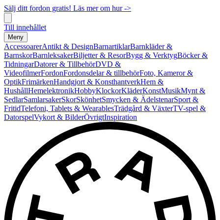
Sälj ditt fordon gratis! Läs mer om hur ->
Till innehållet
Meny
Accessoarer
Antikt & Design
Barnartiklar
Barnkläder &
Barnskor
Barnleksaker
Biljetter & Resor
Bygg & Verktyg
Böcker &
Tidningar
Datorer & Tillbehör
DVD &
Videofilmer
Fordon
Fordonsdelar & tillbehör
Foto, Kameror &
Optik
Frimärken
Handgjort & Konsthantverk
Hem &
Hushåll
Hemelektronik
Hobby
Klockor
Kläder
Konst
Musik
Mynt &
Sedlar
Samlarsaker
Skor
Skönhet
Smycken & Ädelstenar
Sport &
Fritid
Telefoni, Tablets & Wearables
Trädgård & Växter
TV-spel &
Datorspel
Vykort & Bilder
Övrigt
Inspiration