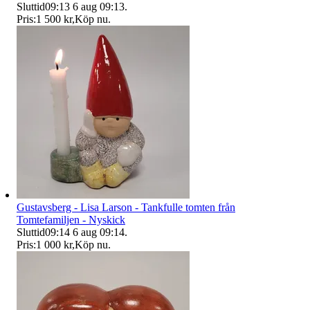
Sluttid
09:13
6 aug 09:13
.
Pris:
1 500 kr
,
Köp nu
.
Gustavsberg - Lisa Larson - Tankfulle tomten från
Tomtefamiljen - Nyskick
Sluttid
09:14
6 aug 09:14
.
Pris:
1 000 kr
,
Köp nu
.