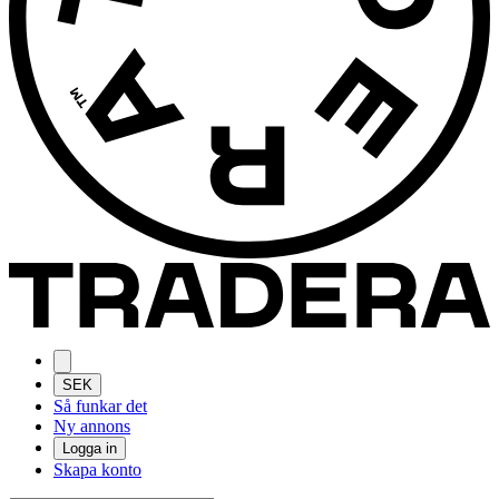
SEK
Så funkar det
Ny annons
Logga in
Skapa konto