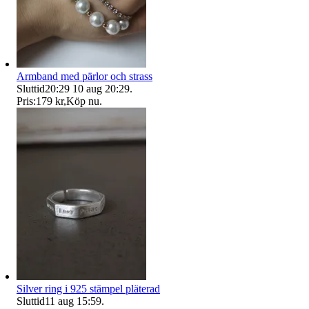
Armband med pärlor och strass
Sluttid
20:29
10 aug 20:29
.
Pris:
179 kr
,
Köp nu
.
Silver ring i 925 stämpel pläterad
Sluttid
11 aug 15:59
.