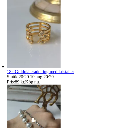
18k Guldpläterade ring med kristaller
Sluttid
20:29
10 aug 20:29
.
Pris:
89 kr
,
Köp nu
.