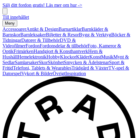
Sälj ditt fordon gratis! Läs mer om hur ->
Till innehållet
Meny
Accessoarer
Antikt & Design
Barnartiklar
Barnkläder &
Barnskor
Barnleksaker
Biljetter & Resor
Bygg & Verktyg
Böcker &
Tidningar
Datorer & Tillbehör
DVD &
Videofilmer
Fordon
Fordonsdelar & tillbehör
Foto, Kameror &
Optik
Frimärken
Handgjort & Konsthantverk
Hem &
Hushåll
Hemelektronik
Hobby
Klockor
Kläder
Konst
Musik
Mynt &
Sedlar
Samlarsaker
Skor
Skönhet
Smycken & Ädelstenar
Sport &
Fritid
Telefoni, Tablets & Wearables
Trädgård & Växter
TV-spel &
Datorspel
Vykort & Bilder
Övrigt
Inspiration