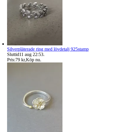
Silverpläterade ring med lövdetalj 925stamp
Sluttid
11 aug 22:53
.
Pris:
79 kr
,
Köp nu
.