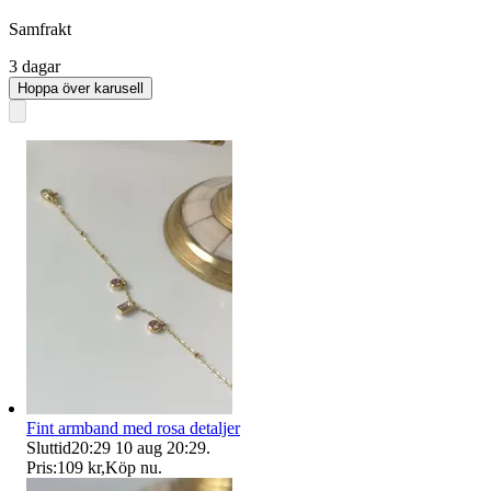
Samfrakt
3 dagar
Hoppa över karusell
Fint armband med rosa detaljer
Sluttid
20:29
10 aug 20:29
.
Pris:
109 kr
,
Köp nu
.