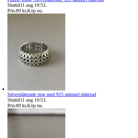
Sluttid
11 aug 19:53
.
Pris:
89 kr
,
Köp nu
.
Silverpläterade ring med 925 stämpel pläterad
Sluttid
11 aug 19:53
.
Pris:
89 kr
,
Köp nu
.