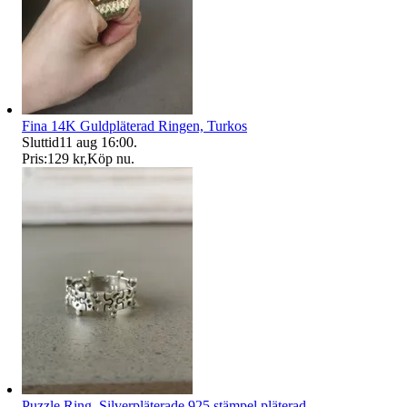
Fina 14K Guldpläterad Ringen, Turkos
Sluttid
11 aug 16:00
.
Pris:
129 kr
,
Köp nu
.
Puzzle Ring, Silverpläterade 925 stämpel pläterad