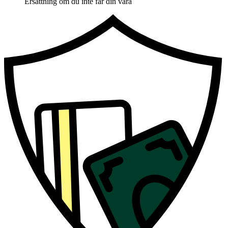
Ersättning om du inte får din vara