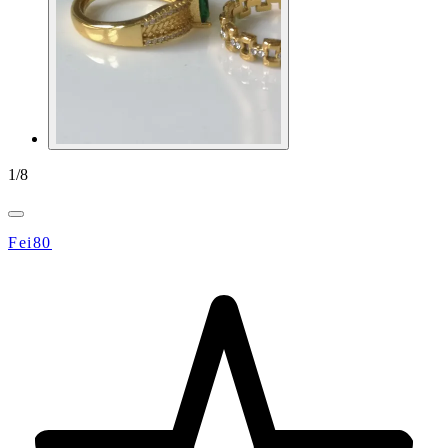
1
/
8
Fei80