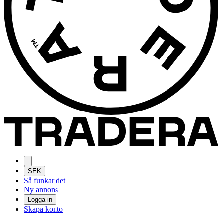
SEK
Så funkar det
Ny annons
Logga in
Skapa konto