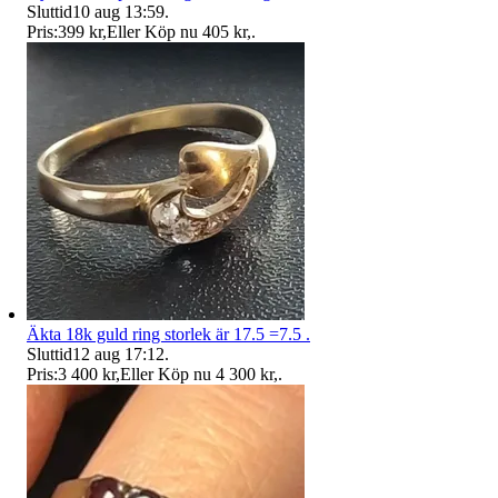
Sluttid
10 aug 13:59
.
Pris:
399 kr
,
Eller Köp nu
405 kr
,
.
Äkta 18k guld ring storlek är 17.5 =7.5 .
Sluttid
12 aug 17:12
.
Pris:
3 400 kr
,
Eller Köp nu
4 300 kr
,
.