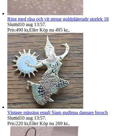
Ring med råsa och vit stenar guldpläterade storlek 18
Sluttid
10 aug 13:57
.
Pris:
490 kr
,
Eller Köp nu
495 kr
,
.
Vintage mässing emalj Siam gudinna dansare brosch
Sluttid
10 aug 13:57
.
Pris:
220 kr
,
Eller Köp nu
269 kr
,
.