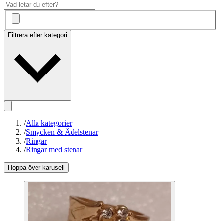
Filtrera efter kategori
/
Alla kategorier
/
Smycken & Ädelstenar
/
Ringar
/
Ringar med stenar
Hoppa över karusell