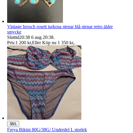
Vintage brosch rosett turkosa stenar blå stenar retro äldre
smycke
Sluttid
20:38
6 aug 20:38
.
Pris:
1 200 kr
,
Eller Köp nu
1 350 kr
,
.
38/L
Freya Bikini 80G/38G/ Underdel L storlek