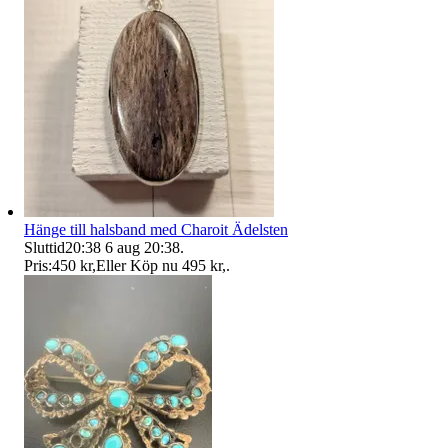
Hänge till halsband med Charoit Ädelsten
Sluttid
20:38
6 aug 20:38
.
Pris:
450 kr
,
Eller Köp nu
495 kr
,
.