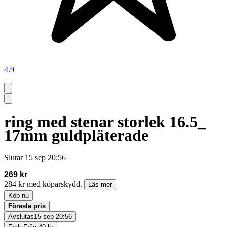
4.9
ring med stenar storlek 16.5_
17mm guldpläterade
Slutar
15 sep 20:56
269 kr
284 kr med köparskydd.
Läs mer
Köp nu
Föreslå pris
Avslutas
15 sep 20:56