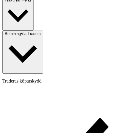
Frakt
Från 49 kr
Betalning
Via Tradera
Traderas köparskydd