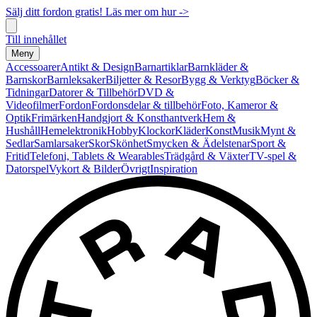
Sälj ditt fordon gratis! Läs mer om hur ->
Till innehållet
Meny
Accessoarer
Antikt & Design
Barnartiklar
Barnkläder &
Barnskor
Barnleksaker
Biljetter & Resor
Bygg & Verktyg
Böcker &
Tidningar
Datorer & Tillbehör
DVD &
Videofilmer
Fordon
Fordonsdelar & tillbehör
Foto, Kameror &
Optik
Frimärken
Handgjort & Konsthantverk
Hem &
Hushåll
Hemelektronik
Hobby
Klockor
Kläder
Konst
Musik
Mynt &
Sedlar
Samlarsaker
Skor
Skönhet
Smycken & Ädelstenar
Sport &
Fritid
Telefoni, Tablets & Wearables
Trädgård & Växter
TV-spel &
Datorspel
Vykort & Bilder
Övrigt
Inspiration