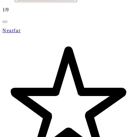
1
/
9
Nearfar