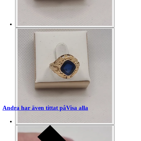
Andra har även tittat på
Visa alla