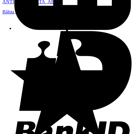
ANTIQUS_BÅLSTA_AB
Bålsta
,
Sverige