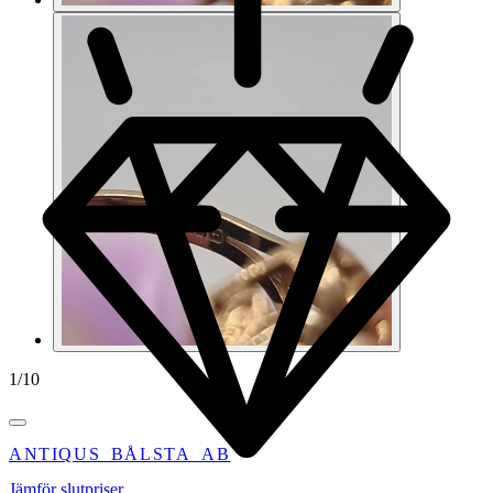
1
/
10
ANTIQUS_BÅLSTA_AB
Jämför slutpriser