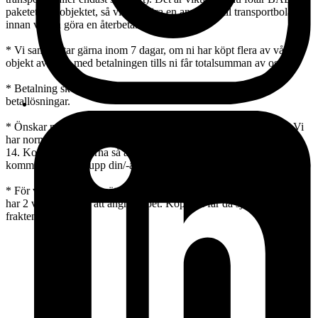
paketet och objektet, så vi kan göra en anmälan till transportbolaget
innan vi kan göra en återbetalning till dig.
* Vi samfraktar gärna inom 7 dagar, om ni har köpt flera av våra
objekt avvakta med betalningen tills ni får totalsumman av oss.
* Betalning sker genom någon av Traderas integrerade
betallösningar.
* Önskar ni avhämta varan / varorna i vår butik går det utmärkt. Vi
har normalt öppet torsdag 12-18 och fredag 12-17 samt lördag 10-
14. Kontakta oss gärna så att vi finns på plats. Betala Innan du
kommer att hämta upp din/-a köp.
* För varor köpta via nätet gäller distansavtalslagen, d.v.s. köparen
har 2 veckor på sig att ångra köpet. Köparen får då själv stå för
frakten.