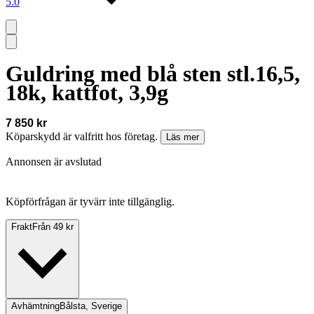
5.0
Guldring med blå sten stl.16,5,
18k, kattfot, 3,9g
7 850 kr
Köparskydd är valfritt hos företag.
Läs mer
Annonsen är avslutad
Köpförfrågan är tyvärr inte tillgänglig.
Frakt
Från 49 kr
Avhämtning
Bålsta, Sverige