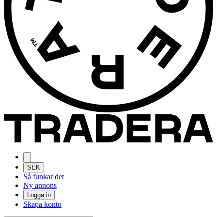
SEK
Så funkar det
Ny annons
Logga in
Skapa konto