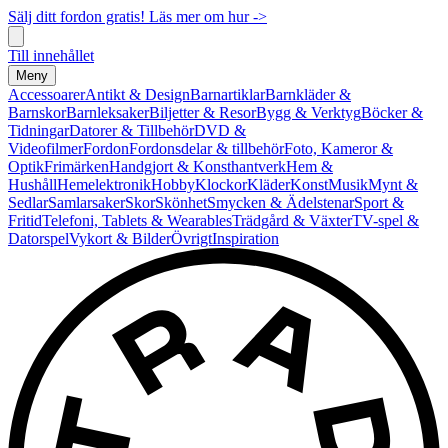
Sälj ditt fordon gratis! Läs mer om hur ->
Till innehållet
Meny
Accessoarer
Antikt & Design
Barnartiklar
Barnkläder &
Barnskor
Barnleksaker
Biljetter & Resor
Bygg & Verktyg
Böcker &
Tidningar
Datorer & Tillbehör
DVD &
Videofilmer
Fordon
Fordonsdelar & tillbehör
Foto, Kameror &
Optik
Frimärken
Handgjort & Konsthantverk
Hem &
Hushåll
Hemelektronik
Hobby
Klockor
Kläder
Konst
Musik
Mynt &
Sedlar
Samlarsaker
Skor
Skönhet
Smycken & Ädelstenar
Sport &
Fritid
Telefoni, Tablets & Wearables
Trädgård & Växter
TV-spel &
Datorspel
Vykort & Bilder
Övrigt
Inspiration