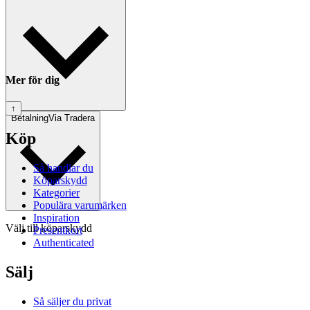
Mer för dig
↑
Betalning
Via Tradera
Köp
Så handlar du
Köparskydd
Kategorier
Populära varumärken
Inspiration
Välj till köparskydd
Presentkort
Authenticated
Sälj
Så säljer du privat