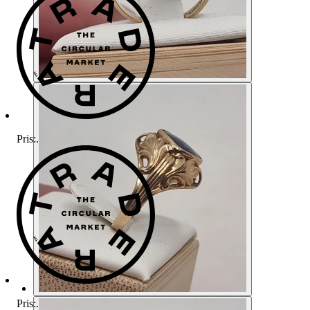
Pris:
.
Pris:
.