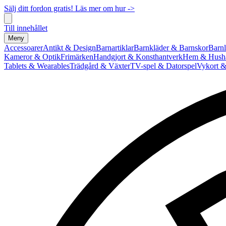
Sälj ditt fordon gratis! Läs mer om hur ->
Till innehållet
Meny
Accessoarer
Antikt & Design
Barnartiklar
Barnkläder & Barnskor
Barnl
Kameror & Optik
Frimärken
Handgjort & Konsthantverk
Hem & Hushå
Tablets & Wearables
Trädgård & Växter
TV-spel & Datorspel
Vykort &