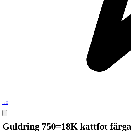
5.0
Guldring 750=18K kattfot färgad