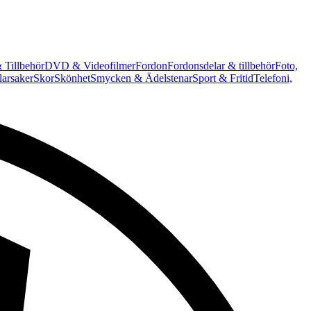
 Tillbehör
DVD & Videofilmer
Fordon
Fordonsdelar & tillbehör
Foto,
arsaker
Skor
Skönhet
Smycken & Ädelstenar
Sport & Fritid
Telefoni,