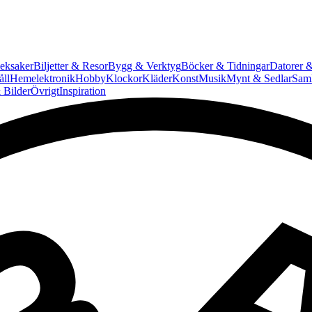
eksaker
Biljetter & Resor
Bygg & Verktyg
Böcker & Tidningar
Datorer &
ll
Hemelektronik
Hobby
Klockor
Kläder
Konst
Musik
Mynt & Sedlar
Saml
 Bilder
Övrigt
Inspiration