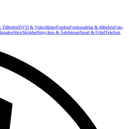
 Tillbehör
DVD & Videofilmer
Fordon
Fordonsdelar & tillbehör
Foto,
arsaker
Skor
Skönhet
Smycken & Ädelstenar
Sport & Fritid
Telefoni,