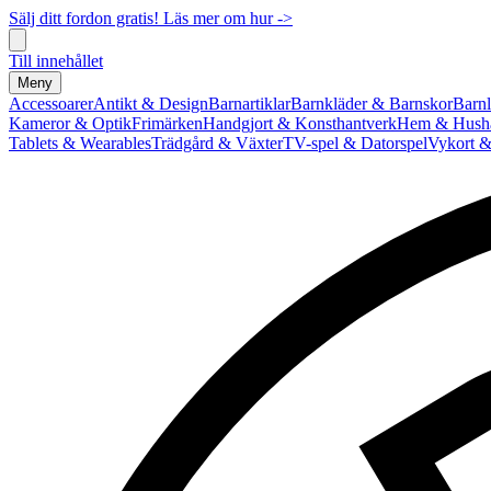
Sälj ditt fordon gratis! Läs mer om hur ->
Till innehållet
Meny
Accessoarer
Antikt & Design
Barnartiklar
Barnkläder & Barnskor
Barnl
Kameror & Optik
Frimärken
Handgjort & Konsthantverk
Hem & Hushå
Tablets & Wearables
Trädgård & Växter
TV-spel & Datorspel
Vykort &