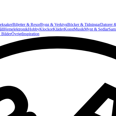
eksaker
Biljetter & Resor
Bygg & Verktyg
Böcker & Tidningar
Datorer &
ll
Hemelektronik
Hobby
Klockor
Kläder
Konst
Musik
Mynt & Sedlar
Saml
 Bilder
Övrigt
Inspiration