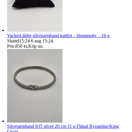
Vackert äldre silverarmband kattfot – blommotiv – 16 g
Sluttid
15:24
6 aug 15:24
.
Pris:
850 kr
,
Köp nu
.
Silverarmband 835 silver 20 cm 11 g Flätad Byzantine/King
Chain