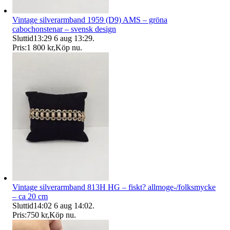
Vintage silverarmband 1959 (D9) AMS – gröna
cabochonstenar – svensk design
Sluttid
13:29
6 aug 13:29
.
Pris:
1 800 kr
,
Köp nu
.
Vintage silverarmband 813H HG – fiskt? allmoge-/folksmycke
– ca 20 cm
Sluttid
14:02
6 aug 14:02
.
Pris:
750 kr
,
Köp nu
.