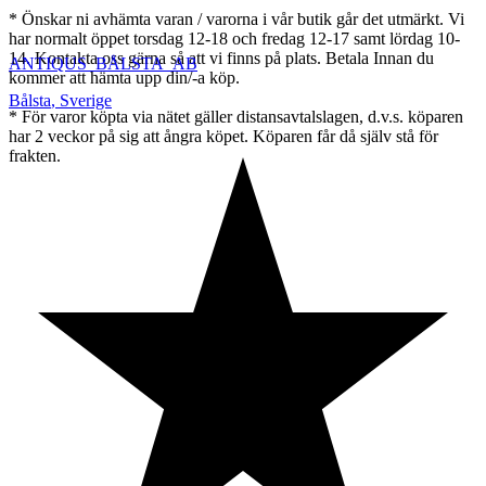
* Önskar ni avhämta varan / varorna i vår butik går det utmärkt. Vi
har normalt öppet torsdag 12-18 och fredag 12-17 samt lördag 10-
14. Kontakta oss gärna så att vi finns på plats. Betala Innan du
ANTIQUS_BÅLSTA_AB
kommer att hämta upp din/-a köp.
Bålsta
,
Sverige
* För varor köpta via nätet gäller distansavtalslagen, d.v.s. köparen
har 2 veckor på sig att ångra köpet. Köparen får då själv stå för
frakten.