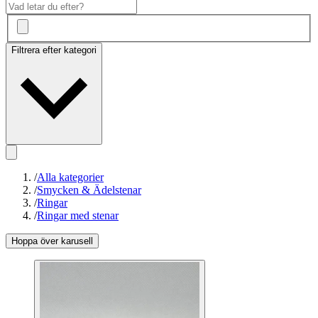
Filtrera efter kategori
/
Alla kategorier
/
Smycken & Ädelstenar
/
Ringar
/
Ringar med stenar
Hoppa över karusell