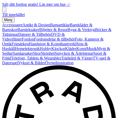
Sälj ditt fordon gratis! Läs mer om hur ->
Till innehållet
Meny
Accessoarer
Antikt & Design
Barnartiklar
Barnkläder &
Barnskor
Barnleksaker
Biljetter & Resor
Bygg & Verktyg
Böcker &
Tidningar
Datorer & Tillbehör
DVD &
Videofilmer
Fordon
Fordonsdelar & tillbehör
Foto, Kameror &
Optik
Frimärken
Handgjort & Konsthantverk
Hem &
Hushåll
Hemelektronik
Hobby
Klockor
Kläder
Konst
Musik
Mynt &
Sedlar
Samlarsaker
Skor
Skönhet
Smycken & Ädelstenar
Sport &
Fritid
Telefoni, Tablets & Wearables
Trädgård & Växter
TV-spel &
Datorspel
Vykort & Bilder
Övrigt
Inspiration