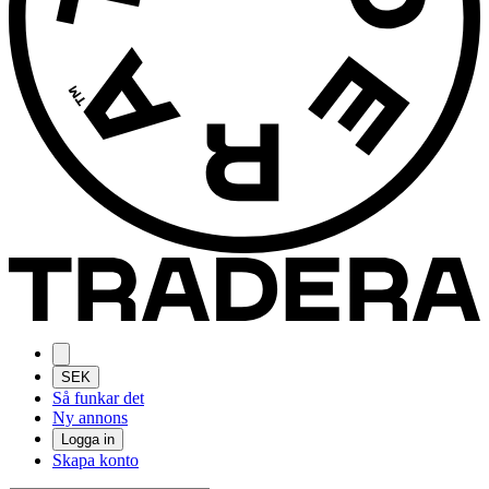
SEK
Så funkar det
Ny annons
Logga in
Skapa konto