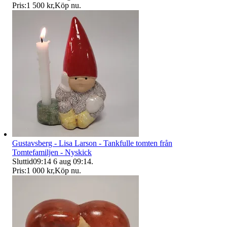
Pris:
1 500 kr
,
Köp nu
.
Gustavsberg - Lisa Larson - Tankfulle tomten från
Tomtefamiljen - Nyskick
Sluttid
09:14
6 aug 09:14
.
Pris:
1 000 kr
,
Köp nu
.