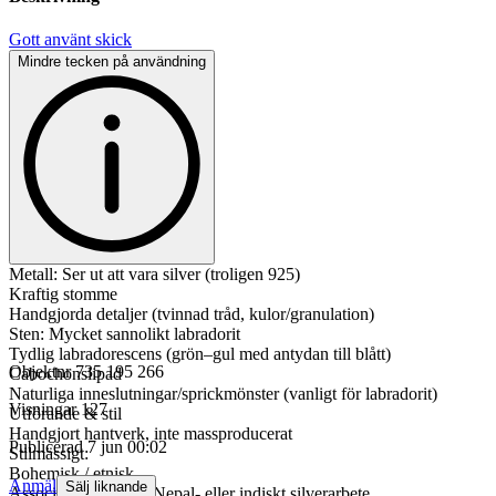
Gott använt skick
Mindre tecken på användning
Metall: Ser ut att vara silver (troligen 925)
Kraftig stomme
Handgjorda detaljer (tvinnad tråd, kulor/granulation)
Sten: Mycket sannolikt labradorit
Tydlig labradorescens (grön–gul med antydan till blått)
Objektnr
735 195 266
Cabochonslipad
Naturliga inneslutningar/sprickmönster (vanligt för labradorit)
Visningar
127
Utförande & stil
Handgjort hantverk, inte massproducerat
Publicerad
7 jun 00:02
Stilmässigt:
Bohemisk / etnisk
Anmäl
Sälj liknande
Associerar till Bali-, Nepal- eller indiskt silverarbete