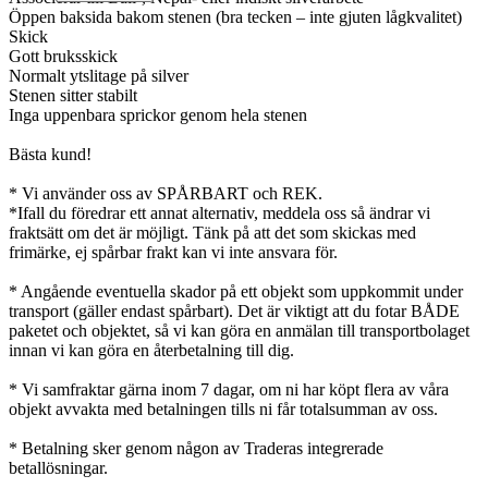
Öppen baksida bakom stenen (bra tecken – inte gjuten lågkvalitet)
Skick
Gott bruksskick
Normalt ytslitage på silver
Stenen sitter stabilt
Inga uppenbara sprickor genom hela stenen
Bästa kund!
* Vi använder oss av SPÅRBART och REK.
*Ifall du föredrar ett annat alternativ, meddela oss så ändrar vi
fraktsätt om det är möjligt. Tänk på att det som skickas med
frimärke, ej spårbar frakt kan vi inte ansvara för.
* Angående eventuella skador på ett objekt som uppkommit under
transport (gäller endast spårbart). Det är viktigt att du fotar BÅDE
paketet och objektet, så vi kan göra en anmälan till transportbolaget
innan vi kan göra en återbetalning till dig.
* Vi samfraktar gärna inom 7 dagar, om ni har köpt flera av våra
objekt avvakta med betalningen tills ni får totalsumman av oss.
* Betalning sker genom någon av Traderas integrerade
betallösningar.