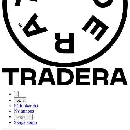
SEK
Så funkar det
Ny annons
Logga in
Skapa konto