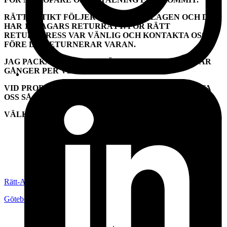
RÄTT ANTIKT FÖLJER DISTANSKÖPLAGEN OCH DU
HAR 14 DAGARS RETURRÄTT.
FÖR RÄTT
RETURADRESS VAR VÄNLIG OCH KONTAKTA OSS
FÖRE DU RETURNERAR VARAN.
JAG PACKAR DIN VARA VÄL OCH POSTAR ETT PAR
GÅNGER PER VECKA.
VID PROBLEM MED FRAKT/LEVERANS KONTAKTA
OSS SÅ HJÄLPER VI DIG.
VÄLKOMMEN!
Rätt-Antikt
Göteborg
,
Sverige