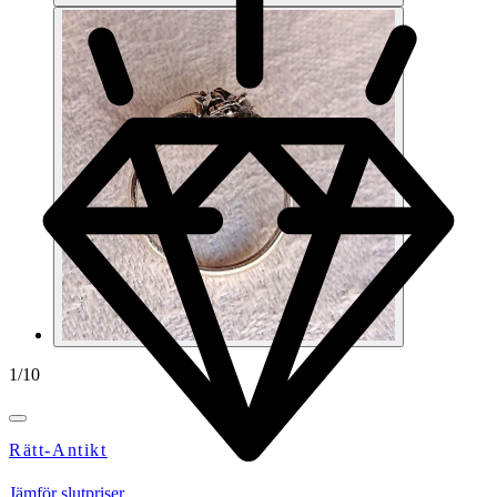
1
/
10
Rätt-Antikt
Jämför slutpriser