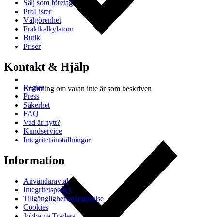
Sälj som företag
ProLister
Välgörenhet
Fraktkalkylatorn
Butik
Priser
Kontakt & Hjälp
Regler
Ersättning om varan inte är som beskriven
Press
Säkerhet
FAQ
Vad är nytt?
Kundservice
Integritetsinställningar
Information
Användaravtal
Integritetspolicy
Tillgänglighetsredogörelse
Cookies
Jobba på Tradera