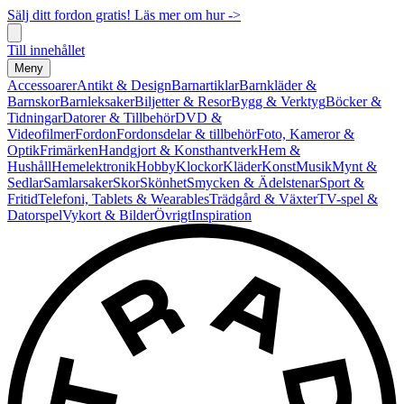
Sälj ditt fordon gratis! Läs mer om hur ->
Till innehållet
Meny
Accessoarer
Antikt & Design
Barnartiklar
Barnkläder &
Barnskor
Barnleksaker
Biljetter & Resor
Bygg & Verktyg
Böcker &
Tidningar
Datorer & Tillbehör
DVD &
Videofilmer
Fordon
Fordonsdelar & tillbehör
Foto, Kameror &
Optik
Frimärken
Handgjort & Konsthantverk
Hem &
Hushåll
Hemelektronik
Hobby
Klockor
Kläder
Konst
Musik
Mynt &
Sedlar
Samlarsaker
Skor
Skönhet
Smycken & Ädelstenar
Sport &
Fritid
Telefoni, Tablets & Wearables
Trädgård & Växter
TV-spel &
Datorspel
Vykort & Bilder
Övrigt
Inspiration