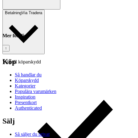
Betalning
Via Tradera
Mer för dig
↑
Köp
Välj till köparskydd
Så handlar du
Köparskydd
Kategorier
Populära varumärken
Inspiration
Presentkort
Authenticated
Sälj
Så säljer du privat