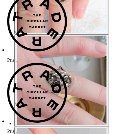
Pris:
.
Pris:
.