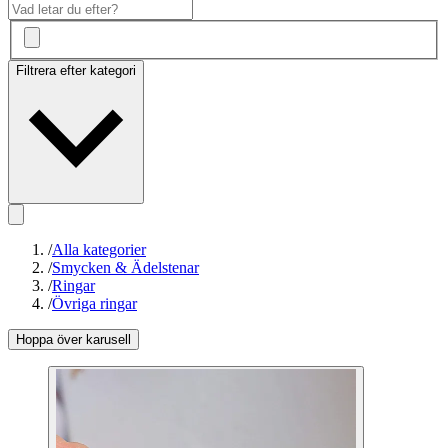
Filtrera efter kategori
/
Alla kategorier
/
Smycken & Ädelstenar
/
Ringar
/
Övriga ringar
Hoppa över karusell