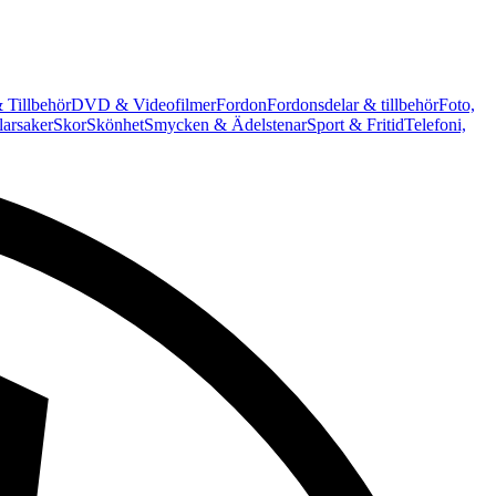
 Tillbehör
DVD & Videofilmer
Fordon
Fordonsdelar & tillbehör
Foto,
arsaker
Skor
Skönhet
Smycken & Ädelstenar
Sport & Fritid
Telefoni,