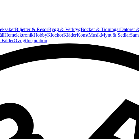
eksaker
Biljetter & Resor
Bygg & Verktyg
Böcker & Tidningar
Datorer &
ll
Hemelektronik
Hobby
Klockor
Kläder
Konst
Musik
Mynt & Sedlar
Saml
 Bilder
Övrigt
Inspiration