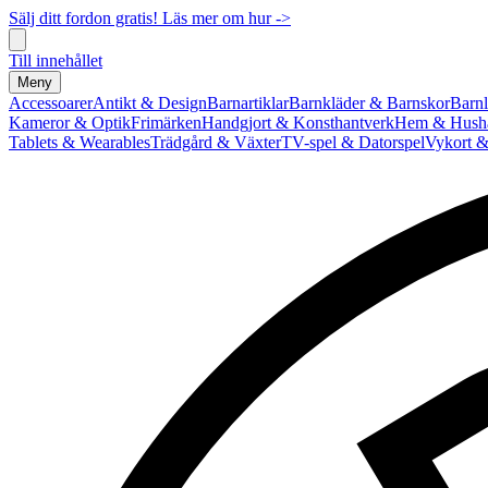
Sälj ditt fordon gratis! Läs mer om hur ->
Till innehållet
Meny
Accessoarer
Antikt & Design
Barnartiklar
Barnkläder & Barnskor
Barnl
Kameror & Optik
Frimärken
Handgjort & Konsthantverk
Hem & Hushå
Tablets & Wearables
Trädgård & Växter
TV-spel & Datorspel
Vykort &