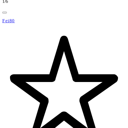
1
/
6
Fei80