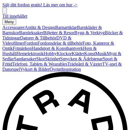
Sälj ditt fordon gratis! Läs mer om hur ->
Till innehållet
Meny
Accessoarer
Antikt & Design
Barnartiklar
Barnkläder &
Barnskor
Barnleksaker
Biljetter & Resor
Bygg & Verktyg
Böcker &
Tidningar
Datorer & Tillbehör
DVD &
Videofilmer
Fordon
Fordonsdelar & tillbehör
Foto, Kameror &
Optik
Frimärken
Handgjort & Konsthantverk
Hem &
Hushåll
Hemelektronik
Hobby
Klockor
Kläder
Konst
Musik
Mynt &
Sedlar
Samlarsaker
Skor
Skönhet
Smycken & Ädelstenar
Sport &
Fritid
Telefoni, Tablets & Wearables
Trädgård & Växter
TV-spel &
Datorspel
Vykort & Bilder
Övrigt
Inspiration