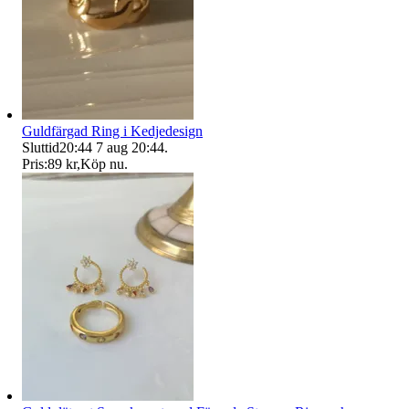
Guldfärgad Ring i Kedjedesign
Sluttid
20:44
7 aug 20:44
.
Pris:
89 kr
,
Köp nu
.