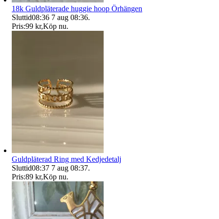
18k Guldpläterade huggie hoop Örhängen
Sluttid
08:36
7 aug 08:36
.
Pris:
99 kr
,
Köp nu
.
Guldpläterad Ring med Kedjedetalj
Sluttid
08:37
7 aug 08:37
.
Pris:
89 kr
,
Köp nu
.