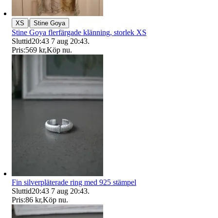
|
XS
Stine Goya
Stine Goya flerfärgade klänning, storlek XS
Sluttid
20:43
7 aug 20:43
.
Pris:
569 kr
,
Köp nu
.
Fin silverpläterade ring med 925 stämpel
Sluttid
20:43
7 aug 20:43
.
Pris:
86 kr
,
Köp nu
.