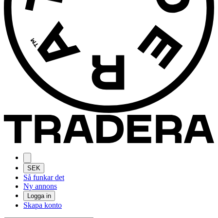
SEK
Så funkar det
Ny annons
Logga in
Skapa konto