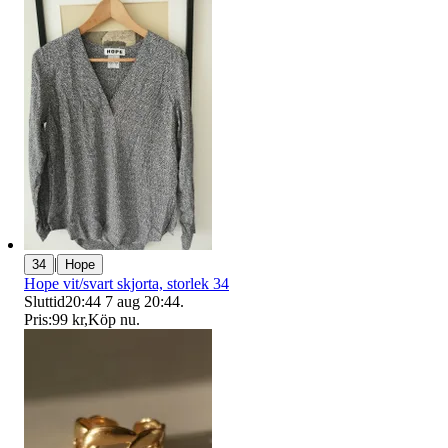
|
34
Hope
Hope vit/svart skjorta, storlek 34
Sluttid
20:44
7 aug 20:44
.
Pris:
99 kr
,
Köp nu
.