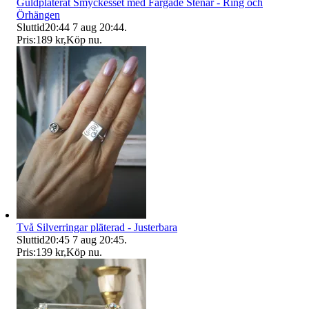
Guldpläterat Smyckesset med Färgade Stenar - Ring och
Örhängen
Sluttid
20:44
7 aug 20:44
.
Pris:
189 kr
,
Köp nu
.
Två Silverringar pläterad - Justerbara
Sluttid
20:45
7 aug 20:45
.
Pris:
139 kr
,
Köp nu
.