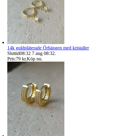
14k guldpläterade Örhängen med kristaller
Sluttid
08:32
7 aug 08:32
.
Pris:
79 kr
,
Köp nu
.