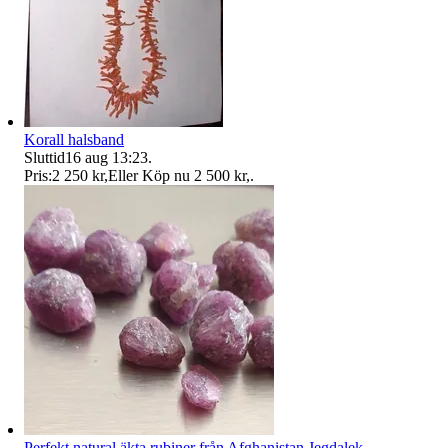
Korall halsband
Sluttid
16 aug 13:23
.
Pris:
2 250 kr
,
Eller Köp nu
2 500 kr
,
.
Perfekt natural äkta rubiner från Afghanistan Jegdalek