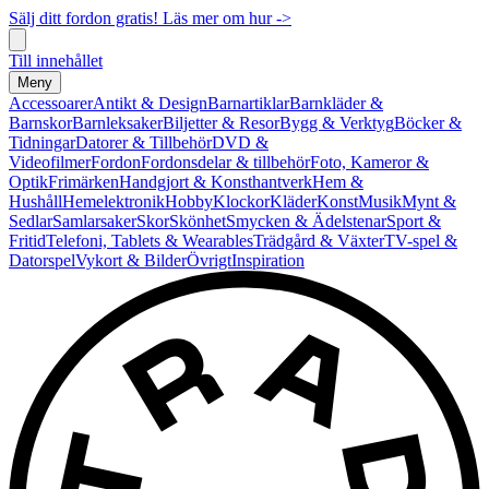
Sälj ditt fordon gratis! Läs mer om hur ->
Till innehållet
Meny
Accessoarer
Antikt & Design
Barnartiklar
Barnkläder &
Barnskor
Barnleksaker
Biljetter & Resor
Bygg & Verktyg
Böcker &
Tidningar
Datorer & Tillbehör
DVD &
Videofilmer
Fordon
Fordonsdelar & tillbehör
Foto, Kameror &
Optik
Frimärken
Handgjort & Konsthantverk
Hem &
Hushåll
Hemelektronik
Hobby
Klockor
Kläder
Konst
Musik
Mynt &
Sedlar
Samlarsaker
Skor
Skönhet
Smycken & Ädelstenar
Sport &
Fritid
Telefoni, Tablets & Wearables
Trädgård & Växter
TV-spel &
Datorspel
Vykort & Bilder
Övrigt
Inspiration