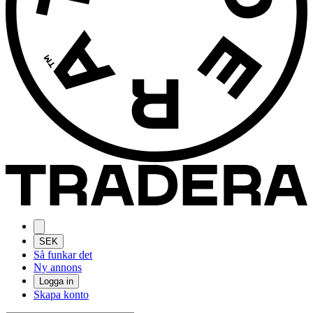
SEK
Så funkar det
Ny annons
Logga in
Skapa konto