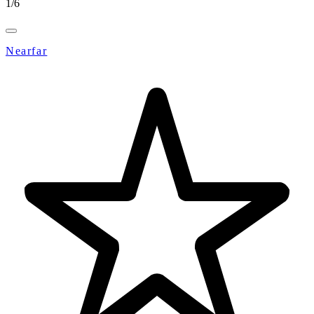
1
/
6
Nearfar