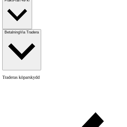
Frakt
Från 49 kr
Betalning
Via Tradera
Traderas köparskydd