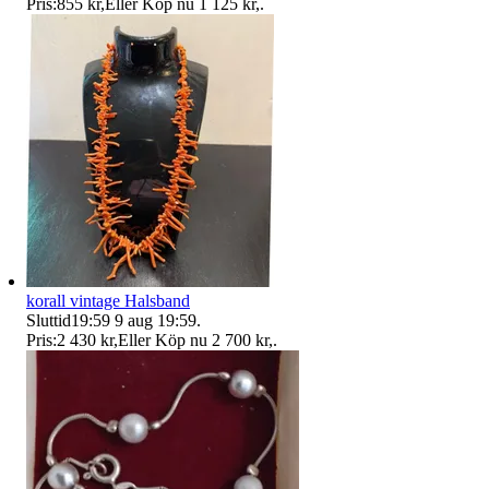
Pris:
855 kr
,
Eller Köp nu
1 125 kr
,
.
korall vintage Halsband
Sluttid
19:59
9 aug 19:59
.
Pris:
2 430 kr
,
Eller Köp nu
2 700 kr
,
.