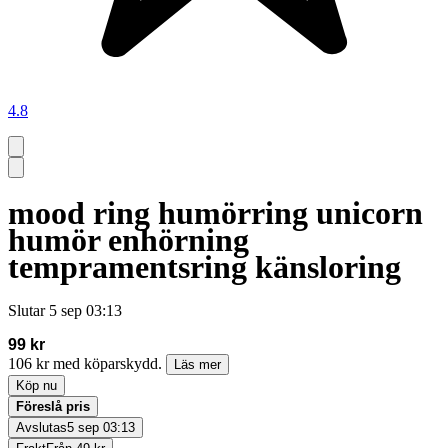
4.8
mood ring humörring unicorn
humör enhörning
tempramentsring känsloring
Slutar
5 sep 03:13
99 kr
106 kr med köparskydd.
Läs mer
Köp nu
Föreslå pris
Avslutas
5 sep 03:13