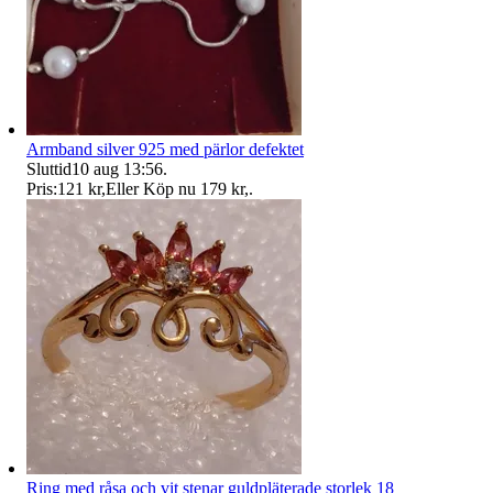
Armband silver 925 med pärlor defektet
Sluttid
10 aug 13:56
.
Pris:
121 kr
,
Eller Köp nu
179 kr
,
.
Ring med råsa och vit stenar guldpläterade storlek 18