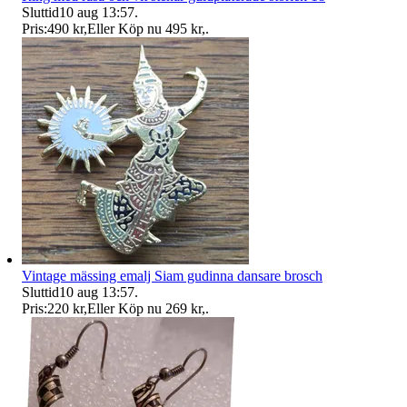
Sluttid
10 aug 13:57
.
Pris:
490 kr
,
Eller Köp nu
495 kr
,
.
Vintage mässing emalj Siam gudinna dansare brosch
Sluttid
10 aug 13:57
.
Pris:
220 kr
,
Eller Köp nu
269 kr
,
.