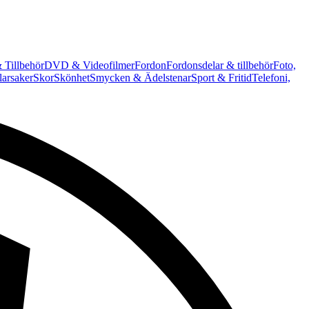
 Tillbehör
DVD & Videofilmer
Fordon
Fordonsdelar & tillbehör
Foto,
arsaker
Skor
Skönhet
Smycken & Ädelstenar
Sport & Fritid
Telefoni,