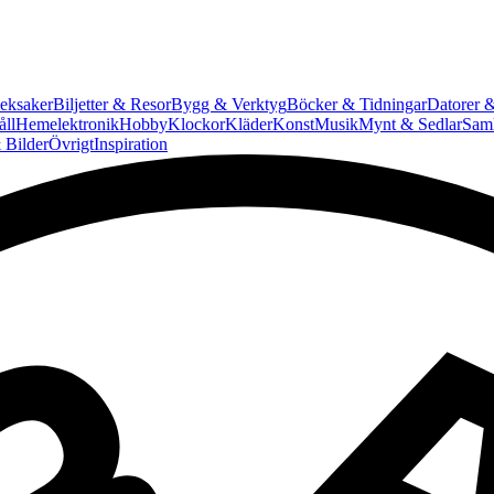
eksaker
Biljetter & Resor
Bygg & Verktyg
Böcker & Tidningar
Datorer &
ll
Hemelektronik
Hobby
Klockor
Kläder
Konst
Musik
Mynt & Sedlar
Saml
 Bilder
Övrigt
Inspiration