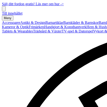
Sälj ditt fordon gratis! Läs mer om hur ->
Till innehållet
Meny
Accessoarer
Antikt & Design
Barnartiklar
Barnkläder & Barnskor
Barnl
Kameror & Optik
Frimärken
Handgjort & Konsthantverk
Hem & Hushå
Tablets & Wearables
Trädgård & Växter
TV-spel & Datorspel
Vykort &