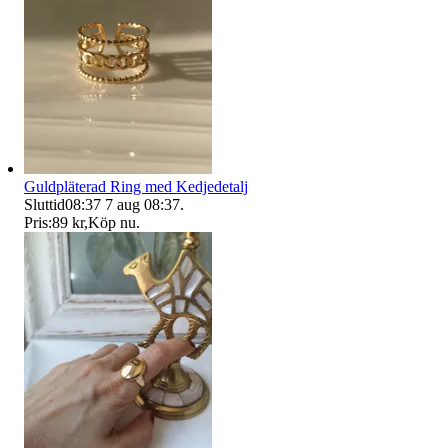
Guldpläterad Ring med Kedjedetalj
Sluttid
08:37
7 aug 08:37
.
Pris:
89 kr
,
Köp nu
.