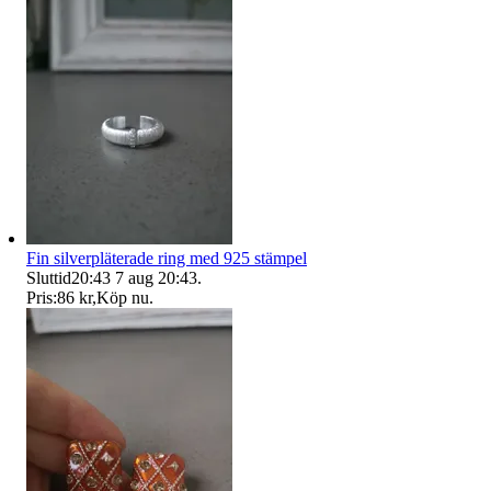
Fin silverpläterade ring med 925 stämpel
Sluttid
20:43
7 aug 20:43
.
Pris:
86 kr
,
Köp nu
.