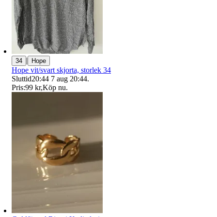
|
34
Hope
Hope vit/svart skjorta, storlek 34
Sluttid
20:44
7 aug 20:44
.
Pris:
99 kr
,
Köp nu
.