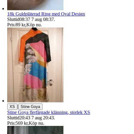
18k Guldpläterad Ring med Oval Design
Sluttid
08:37
7 aug 08:37
.
Pris:
89 kr
,
Köp nu
.
|
XS
Stine Goya
Stine Goya flerfärgade klänning, storlek XS
Sluttid
20:43
7 aug 20:43
.
Pris:
569 kr
,
Köp nu
.