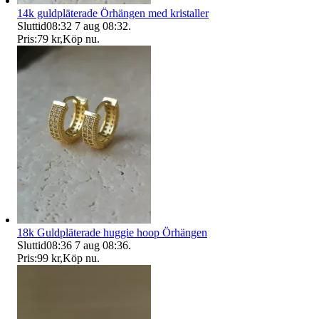
14k guldpläterade Örhängen med kristaller
Sluttid
08:32
7 aug 08:32
.
Pris:
79 kr
,
Köp nu
.
18k Guldpläterade huggie hoop Örhängen
Sluttid
08:36
7 aug 08:36
.
Pris:
99 kr
,
Köp nu
.