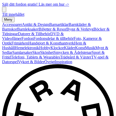
Sälj ditt fordon gratis! Läs mer om hur ->
Till innehållet
Meny
Accessoarer
Antikt & Design
Barnartiklar
Barnkläder &
Barnskor
Barnleksaker
Biljetter & Resor
Bygg & Verktyg
Böcker &
Tidningar
Datorer & Tillbehör
DVD &
Videofilmer
Fordon
Fordonsdelar & tillbehör
Foto, Kameror &
Optik
Frimärken
Handgjort & Konsthantverk
Hem &
Hushåll
Hemelektronik
Hobby
Klockor
Kläder
Konst
Musik
Mynt &
Sedlar
Samlarsaker
Skor
Skönhet
Smycken & Ädelstenar
Sport &
Fritid
Telefoni, Tablets & Wearables
Trädgård & Växter
TV-spel &
Datorspel
Vykort & Bilder
Övrigt
Inspiration