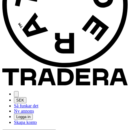
SEK
Så funkar det
Ny annons
Logga in
Skapa konto