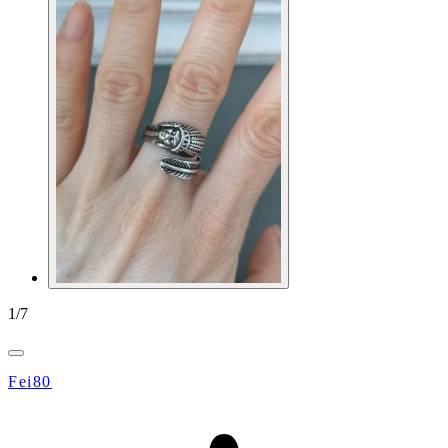
1
/
7
Fei80