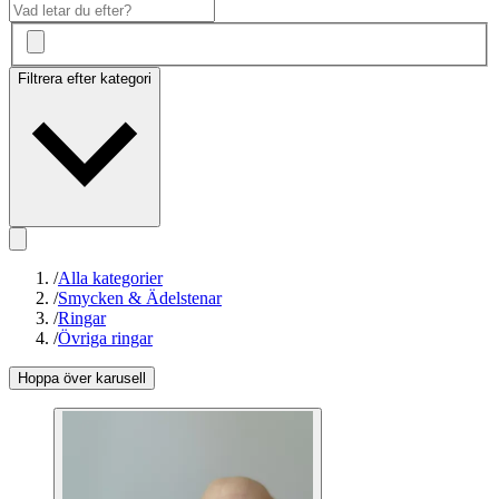
Filtrera efter kategori
/
Alla kategorier
/
Smycken & Ädelstenar
/
Ringar
/
Övriga ringar
Hoppa över karusell