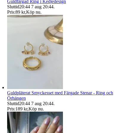
Guldfärgad Ring i Kedjedesign
Sluttid
20:44
7 aug 20:44
.
Pris:
89 kr
,
Köp nu
.
Guldpläterat Smyckesset med Färgade Stenar - Ring och
Örhängen
Sluttid
20:44
7 aug 20:44
.
Pris:
189 kr
,
Köp nu
.