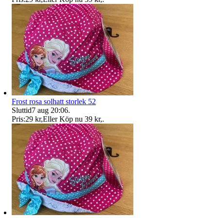
Frost rosa solhatt storlek 52
Sluttid
7 aug 20:06
.
Pris:
29 kr
,
Eller Köp nu
39 kr
,
.