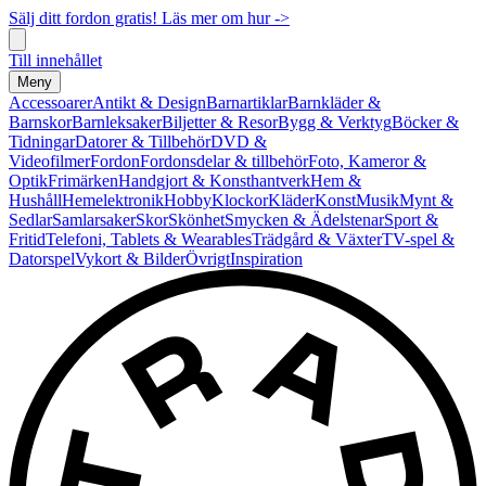
Sälj ditt fordon gratis! Läs mer om hur ->
Till innehållet
Meny
Accessoarer
Antikt & Design
Barnartiklar
Barnkläder &
Barnskor
Barnleksaker
Biljetter & Resor
Bygg & Verktyg
Böcker &
Tidningar
Datorer & Tillbehör
DVD &
Videofilmer
Fordon
Fordonsdelar & tillbehör
Foto, Kameror &
Optik
Frimärken
Handgjort & Konsthantverk
Hem &
Hushåll
Hemelektronik
Hobby
Klockor
Kläder
Konst
Musik
Mynt &
Sedlar
Samlarsaker
Skor
Skönhet
Smycken & Ädelstenar
Sport &
Fritid
Telefoni, Tablets & Wearables
Trädgård & Växter
TV-spel &
Datorspel
Vykort & Bilder
Övrigt
Inspiration