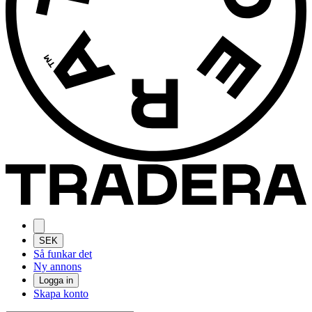
SEK
Så funkar det
Ny annons
Logga in
Skapa konto