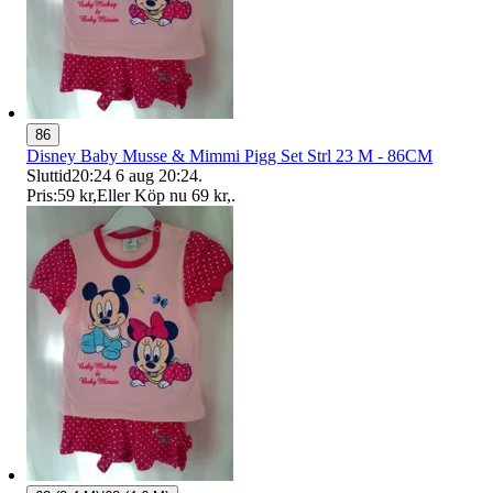
86
Disney Baby Musse & Mimmi Pigg Set Strl 23 M - 86CM
Sluttid
20:24
6 aug 20:24
.
Pris:
59 kr
,
Eller Köp nu
69 kr
,
.