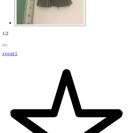
1
/
2
svopt1