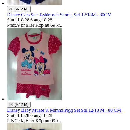
80 (9-12 M)
Disney Cars Set: T-shirt och Shorts, Strl 12/18M - 80CM
Sluttid
18:28
6 aug 18:28
.
Pris:
59 kr
,
Eller Köp nu
69 kr
,
.
80 (9-12 M)
Disney Baby Musse & Mimmi Pigg Set Strl 12/18 M - 80 CM
Sluttid
18:28
6 aug 18:28
.
Pris:
59 kr
,
Eller Köp nu
69 kr
,
.