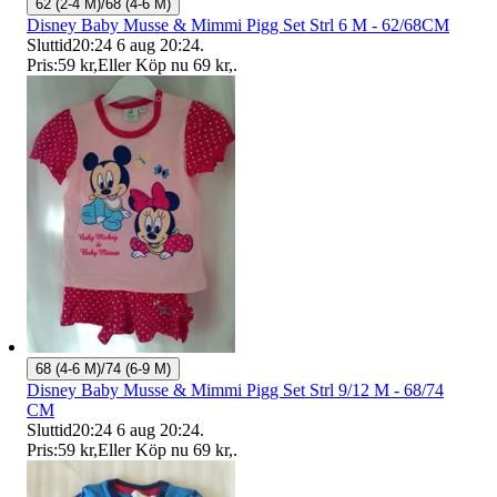
62 (2-4 M)/68 (4-6 M)
Disney Baby Musse & Mimmi Pigg Set Strl 6 M - 62/68CM
Sluttid
20:24
6 aug 20:24
.
Pris:
59 kr
,
Eller Köp nu
69 kr
,
.
68 (4-6 M)/74 (6-9 M)
Disney Baby Musse & Mimmi Pigg Set Strl 9/12 M - 68/74
CM
Sluttid
20:24
6 aug 20:24
.
Pris:
59 kr
,
Eller Köp nu
69 kr
,
.