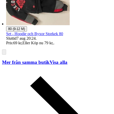
80 (9-12 M)
Set - Hoodie och Byxor Storkek 80
Sluttid
7 aug 20:24
.
Pris:
69 kr
,
Eller Köp nu
79 kr
,
.
Mer från samma butik
Visa alla