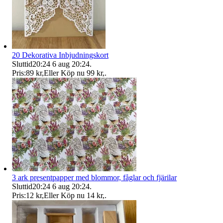
20 Dekorativa Inbjudningskort
Sluttid
20:24
6 aug 20:24
.
Pris:
89 kr
,
Eller Köp nu
99 kr
,
.
3 ark presentpapper med blommor, fåglar och fjärilar
Sluttid
20:24
6 aug 20:24
.
Pris:
12 kr
,
Eller Köp nu
14 kr
,
.