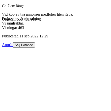
Ca 7 cm långa
Vid köp av två annonser medföljer liten gåva.
Frakt sker efter betalning
Objektnr
558 481 916
Vi samfraktar.
Visningar
463
Publicerad
11 sep 2022 12:29
Anmäl
Sälj liknande