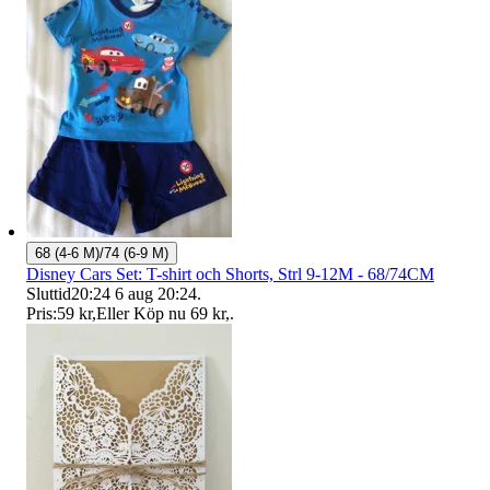
68 (4-6 M)/74 (6-9 M)
Disney Cars Set: T-shirt och Shorts, Strl 9-12M - 68/74CM
Sluttid
20:24
6 aug 20:24
.
Pris:
59 kr
,
Eller Köp nu
69 kr
,
.