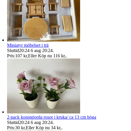
Miniatyr möbelset i trä
Sluttid
20:24
6 aug 20:24
.
Pris:
107 kr
,
Eller Köp nu
116 kr
,
.
2-pack konstgjorda rosor i kruka/ ca 13 cm höga
Sluttid
20:24
6 aug 20:24
.
Pris:
30 kr
,
Eller Köp nu
34 kr
,
.