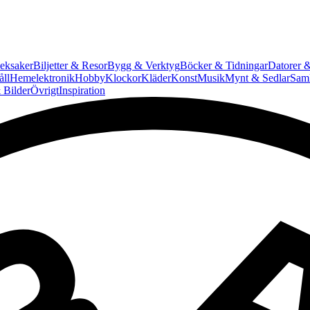
eksaker
Biljetter & Resor
Bygg & Verktyg
Böcker & Tidningar
Datorer &
ll
Hemelektronik
Hobby
Klockor
Kläder
Konst
Musik
Mynt & Sedlar
Saml
 Bilder
Övrigt
Inspiration