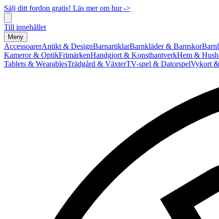
Sälj ditt fordon gratis! Läs mer om hur ->
Till innehållet
Meny
Accessoarer
Antikt & Design
Barnartiklar
Barnkläder & Barnskor
Barnl
Kameror & Optik
Frimärken
Handgjort & Konsthantverk
Hem & Hushå
Tablets & Wearables
Trädgård & Växter
TV-spel & Datorspel
Vykort &