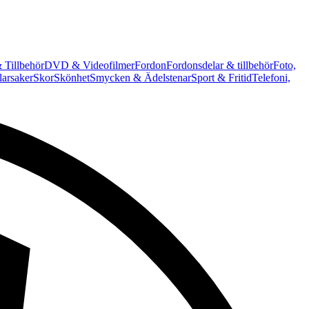
 Tillbehör
DVD & Videofilmer
Fordon
Fordonsdelar & tillbehör
Foto,
arsaker
Skor
Skönhet
Smycken & Ädelstenar
Sport & Fritid
Telefoni,