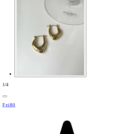
1
/
4
Fei80