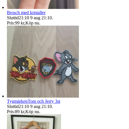
Brosch med kristaller
Sluttid
21:10
9 aug 21:10
.
Pris:
99 kr
,
Köp nu
.
TygmärkenTom och Jerry 3st
Sluttid
21:10
9 aug 21:10
.
Pris:
89 kr
,
Köp nu
.