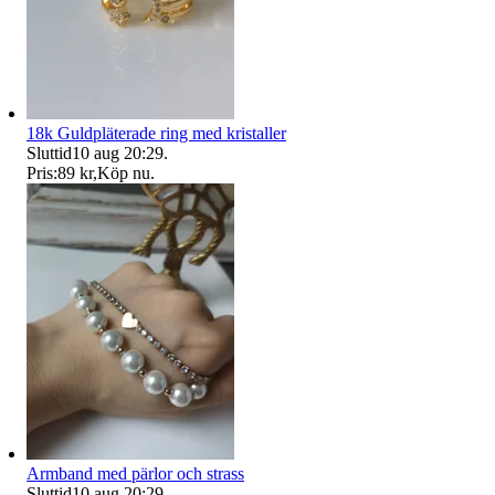
18k Guldpläterade ring med kristaller
Sluttid
10 aug 20:29
.
Pris:
89 kr
,
Köp nu
.
Armband med pärlor och strass
Sluttid
10 aug 20:29
.