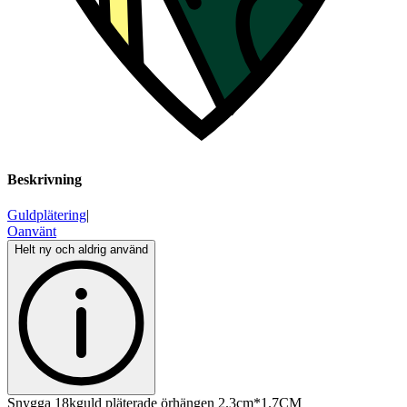
Beskrivning
Guldplätering
|
Oanvänt
Helt ny och aldrig använd
Snygga 18kguld pläterade örhängen 2.3cm*1.7CM