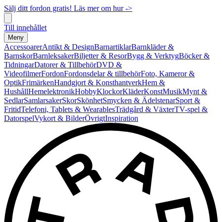
Sälj ditt fordon gratis! Läs mer om hur ->
Till innehållet
Meny
Accessoarer
Antikt & Design
Barnartiklar
Barnkläder &
Barnskor
Barnleksaker
Biljetter & Resor
Bygg & Verktyg
Böcker &
Tidningar
Datorer & Tillbehör
DVD &
Videofilmer
Fordon
Fordonsdelar & tillbehör
Foto, Kameror &
Optik
Frimärken
Handgjort & Konsthantverk
Hem &
Hushåll
Hemelektronik
Hobby
Klockor
Kläder
Konst
Musik
Mynt &
Sedlar
Samlarsaker
Skor
Skönhet
Smycken & Ädelstenar
Sport &
Fritid
Telefoni, Tablets & Wearables
Trädgård & Växter
TV-spel &
Datorspel
Vykort & Bilder
Övrigt
Inspiration