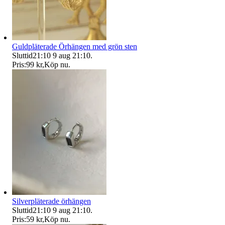
Guldpläterade Örhängen med grön sten
Sluttid
21:10
9 aug 21:10
.
Pris:
99 kr
,
Köp nu
.
Silverpläterade örhängen
Sluttid
21:10
9 aug 21:10
.
Pris:
59 kr
,
Köp nu
.