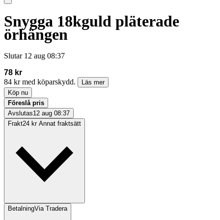
Snygga 18kguld pläterade
örhängen
Slutar
12 aug 08:37
78 kr
84 kr med köparskydd.
Läs mer
Köp nu
Föreslå pris
Avslutas
12 aug 08:37
Frakt
24 kr Annat fraktsätt
Betalning
Via Tradera