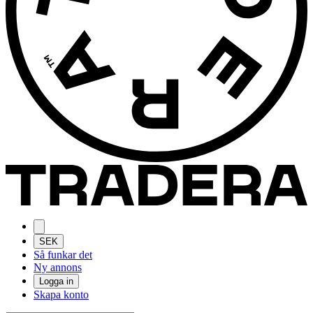
SEK
Så funkar det
Ny annons
Logga in
Skapa konto