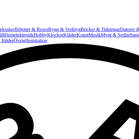
eksaker
Biljetter & Resor
Bygg & Verktyg
Böcker & Tidningar
Datorer &
ll
Hemelektronik
Hobby
Klockor
Kläder
Konst
Musik
Mynt & Sedlar
Saml
 Bilder
Övrigt
Inspiration