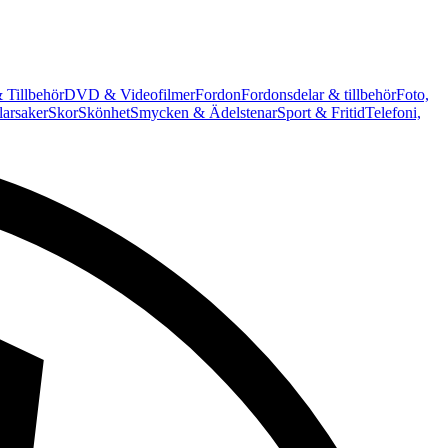
 Tillbehör
DVD & Videofilmer
Fordon
Fordonsdelar & tillbehör
Foto,
arsaker
Skor
Skönhet
Smycken & Ädelstenar
Sport & Fritid
Telefoni,