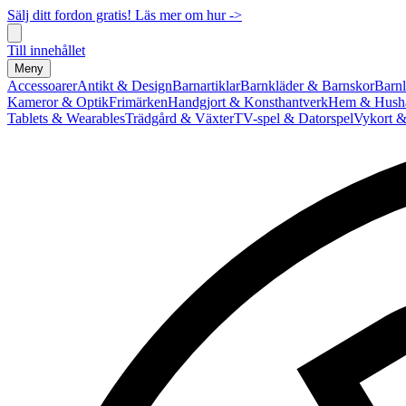
Sälj ditt fordon gratis! Läs mer om hur ->
Till innehållet
Meny
Accessoarer
Antikt & Design
Barnartiklar
Barnkläder & Barnskor
Barnl
Kameror & Optik
Frimärken
Handgjort & Konsthantverk
Hem & Hushå
Tablets & Wearables
Trädgård & Växter
TV-spel & Datorspel
Vykort &