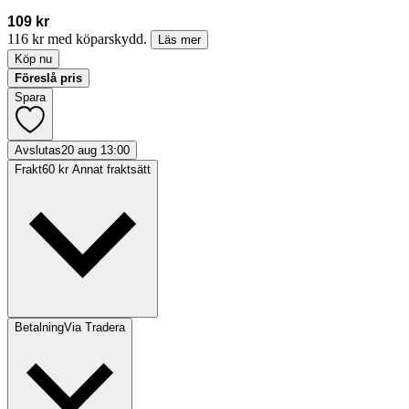
109 kr
116 kr med köparskydd.
Läs mer
Köp nu
Föreslå pris
Spara
Avslutas
20 aug 13:00
Frakt
60 kr Annat fraktsätt
Betalning
Via Tradera