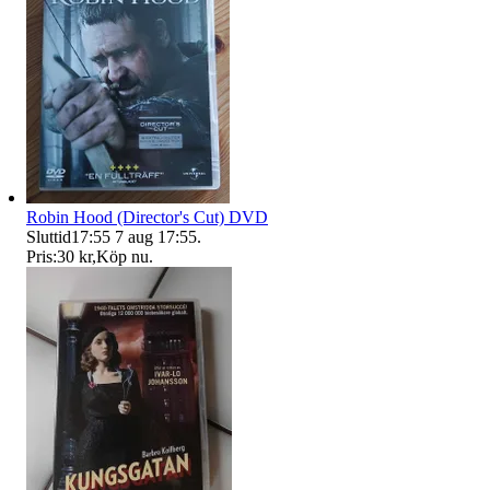
Robin Hood (Director's Cut) DVD
Sluttid
17:55
7 aug 17:55
.
Pris:
30 kr
,
Köp nu
.