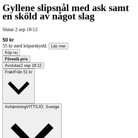
Gyllene slipsnål med ask samt
en sköld av något slag
Slutar
2 sep 18:12
50 kr
55 kr med köparskydd.
Läs mer
Köp nu
Föreslå pris
Avslutas
2 sep 18:12
Frakt
Från 51 kr
Avhämtning
VITTSJÖ, Sverige