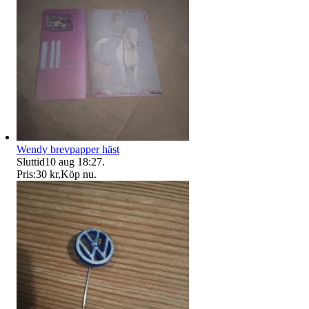
Wendy brevpapper häst
Sluttid
10 aug 18:27
.
Pris:
30 kr
,
Köp nu
.