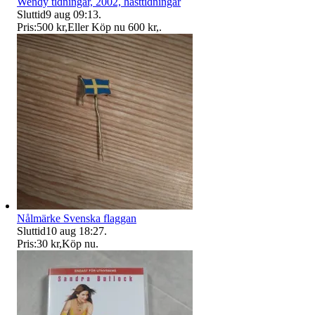
Wendy tidningar, 2002, hästtidningar
Sluttid
9 aug 09:13
.
Pris:
500 kr
,
Eller Köp nu
600 kr
,
.
Nålmärke Svenska flaggan
Sluttid
10 aug 18:27
.
Pris:
30 kr
,
Köp nu
.