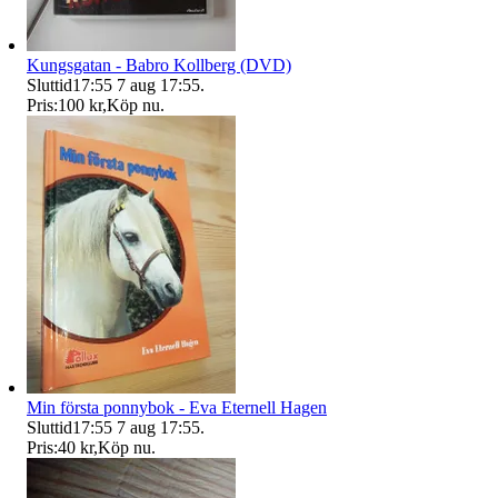
Kungsgatan - Babro Kollberg (DVD)
Sluttid
17:55
7 aug 17:55
.
Pris:
100 kr
,
Köp nu
.
Min första ponnybok - Eva Eternell Hagen
Sluttid
17:55
7 aug 17:55
.
Pris:
40 kr
,
Köp nu
.