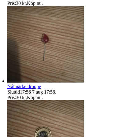
Pris:
30 kr
,
Köp nu
.
Nålmärke droppe
Sluttid
17:56
7 aug 17:56
.
Pris:
30 kr
,
Köp nu
.