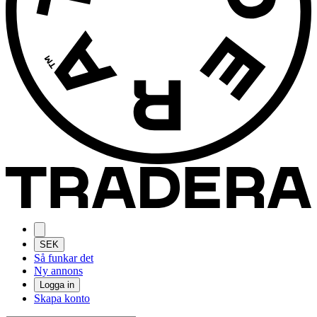
SEK
Så funkar det
Ny annons
Logga in
Skapa konto