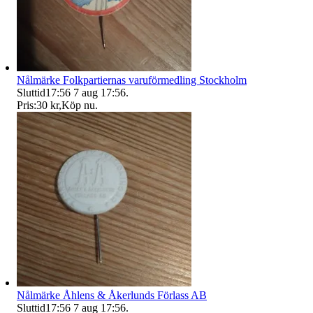
Nålmärke Folkpartiernas varuförmedling Stockholm
Sluttid
17:56
7 aug 17:56
.
Pris:
30 kr
,
Köp nu
.
Nålmärke Åhlens & Åkerlunds Förlass AB
Sluttid
17:56
7 aug 17:56
.