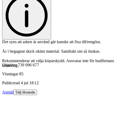
Det syns att asken är använd går kanske att fixa till/rengöra.
Är i begagnat skick okänt material. Samfrakt om så önskas.
Rekommenderar att välja köparskydd. Ansvarar inte för budfirmans
Objektnr
739 096 677
hantering.
Visningar
85
Publicerad
4 jul 18:12
Anmäl
Sälj liknande