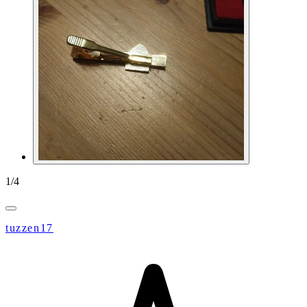
1
/
4
tuzzen17