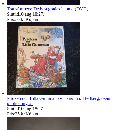
Transformers: De besegrades hämnd (DVD)
Sluttid
10 aug 18:27
.
Pris:
30 kr
,
Köp nu
.
Pricken och Lilla Gumman av Hans-Eric Hellberg, okänt
publiceringsår
Sluttid
10 aug 18:27
.
Pris:
35 kr
,
Köp nu
.