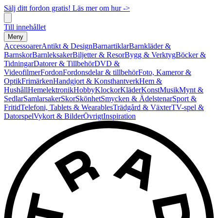
Sälj ditt fordon gratis! Läs mer om hur ->
Till innehållet
Meny
Accessoarer
Antikt & Design
Barnartiklar
Barnkläder &
Barnskor
Barnleksaker
Biljetter & Resor
Bygg & Verktyg
Böcker &
Tidningar
Datorer & Tillbehör
DVD &
Videofilmer
Fordon
Fordonsdelar & tillbehör
Foto, Kameror &
Optik
Frimärken
Handgjort & Konsthantverk
Hem &
Hushåll
Hemelektronik
Hobby
Klockor
Kläder
Konst
Musik
Mynt &
Sedlar
Samlarsaker
Skor
Skönhet
Smycken & Ädelstenar
Sport &
Fritid
Telefoni, Tablets & Wearables
Trädgård & Växter
TV-spel &
Datorspel
Vykort & Bilder
Övrigt
Inspiration