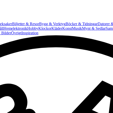
eksaker
Biljetter & Resor
Bygg & Verktyg
Böcker & Tidningar
Datorer &
ll
Hemelektronik
Hobby
Klockor
Kläder
Konst
Musik
Mynt & Sedlar
Saml
 Bilder
Övrigt
Inspiration