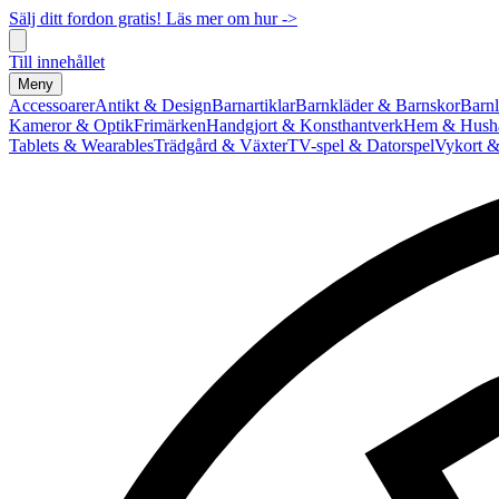
Sälj ditt fordon gratis! Läs mer om hur ->
Till innehållet
Meny
Accessoarer
Antikt & Design
Barnartiklar
Barnkläder & Barnskor
Barnl
Kameror & Optik
Frimärken
Handgjort & Konsthantverk
Hem & Hushå
Tablets & Wearables
Trädgård & Växter
TV-spel & Datorspel
Vykort &