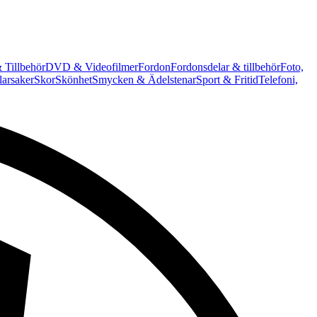
 Tillbehör
DVD & Videofilmer
Fordon
Fordonsdelar & tillbehör
Foto,
arsaker
Skor
Skönhet
Smycken & Ädelstenar
Sport & Fritid
Telefoni,