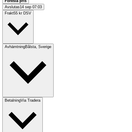
Föreslå pris
Avslutas
14 sep 07:03
Frakt
55 kr DSV
Avhämtning
Bålsta, Sverige
Betalning
Via Tradera