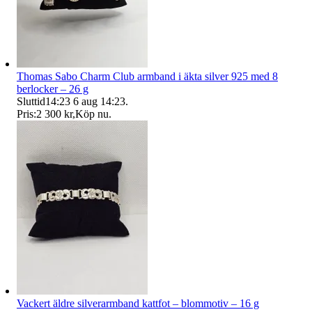
Thomas Sabo Charm Club armband i äkta silver 925 med 8
berlocker – 26 g
Sluttid
14:23
6 aug 14:23
.
Pris:
2 300 kr
,
Köp nu
.
Vackert äldre silverarmband kattfot – blommotiv – 16 g