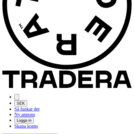
SEK
Så funkar det
Ny annons
Logga in
Skapa konto