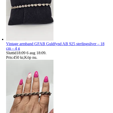
Vintage armband GFAB Guldfynd AB 925 sterlingsilver – 18
cm – 4 g
Sluttid
18:09
6 aug 18:09
.
Pris:
450 kr
,
Köp nu
.