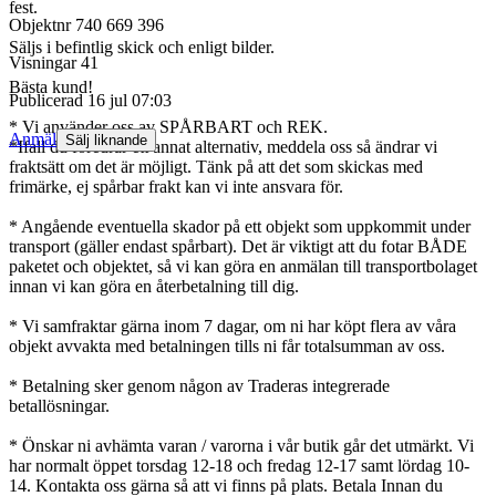
fest.
Objektnr
740 669 396
Säljs i befintlig skick och enligt bilder.
Visningar
41
Bästa kund!
Publicerad
16 jul 07:03
* Vi använder oss av SPÅRBART och REK.
Anmäl
Sälj liknande
*Ifall du föredrar ett annat alternativ, meddela oss så ändrar vi
fraktsätt om det är möjligt. Tänk på att det som skickas med
frimärke, ej spårbar frakt kan vi inte ansvara för.
* Angående eventuella skador på ett objekt som uppkommit under
transport (gäller endast spårbart). Det är viktigt att du fotar BÅDE
paketet och objektet, så vi kan göra en anmälan till transportbolaget
innan vi kan göra en återbetalning till dig.
* Vi samfraktar gärna inom 7 dagar, om ni har köpt flera av våra
objekt avvakta med betalningen tills ni får totalsumman av oss.
* Betalning sker genom någon av Traderas integrerade
betallösningar.
* Önskar ni avhämta varan / varorna i vår butik går det utmärkt. Vi
har normalt öppet torsdag 12-18 och fredag 12-17 samt lördag 10-
14. Kontakta oss gärna så att vi finns på plats. Betala Innan du