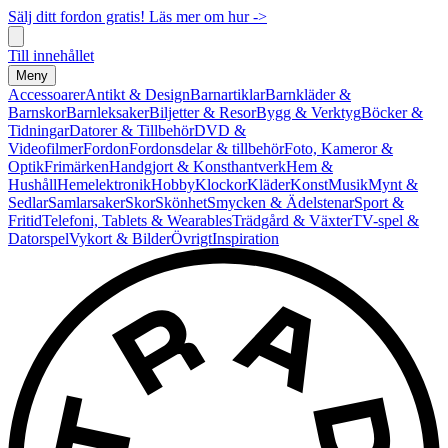
Sälj ditt fordon gratis! Läs mer om hur ->
Till innehållet
Meny
Accessoarer
Antikt & Design
Barnartiklar
Barnkläder &
Barnskor
Barnleksaker
Biljetter & Resor
Bygg & Verktyg
Böcker &
Tidningar
Datorer & Tillbehör
DVD &
Videofilmer
Fordon
Fordonsdelar & tillbehör
Foto, Kameror &
Optik
Frimärken
Handgjort & Konsthantverk
Hem &
Hushåll
Hemelektronik
Hobby
Klockor
Kläder
Konst
Musik
Mynt &
Sedlar
Samlarsaker
Skor
Skönhet
Smycken & Ädelstenar
Sport &
Fritid
Telefoni, Tablets & Wearables
Trädgård & Växter
TV-spel &
Datorspel
Vykort & Bilder
Övrigt
Inspiration