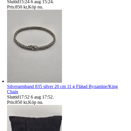
Sluttid
15:24
6 aug 15:24
.
Pris:
850 kr
,
Köp nu
.
Silverarmband 835 silver 20 cm 11 g Flätad Byzantine/King
Chain
Sluttid
17:52
6 aug 17:52
.
Pris:
850 kr
,
Köp nu
.