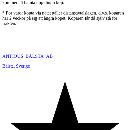
kommer att hämta upp din/-a köp.
* För varor köpta via nätet gäller distansavtalslagen, d.v.s. köparen
har 2 veckor på sig att ångra köpet. Köparen får då själv stå för
frakten.
ANTIQUS_BÅLSTA_AB
Bålsta
,
Sverige