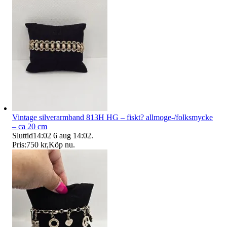
Vintage silverarmband 813H HG – fiskt? allmoge-/folksmycke
– ca 20 cm
Sluttid
14:02
6 aug 14:02
.
Pris:
750 kr
,
Köp nu
.