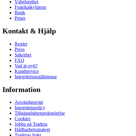
Välgörenhet
Fraktkalkylatorn
Butik
Priser
Kontakt & Hjälp
Regler
Press
Säkerhet
FAQ
Vad är nytt?
Kundservice
Integritetsinställningar
Information
Användaravtal
Integritetspolicy
Tillgänglighetsredogörelse
Cookies
Jobba på Tradera
Hållbarhetsstrategi
Traderas frakt