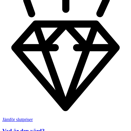
Jämför slutpriser
Vad är den värd?