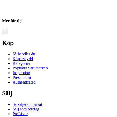
Mer för dig
↑
Köp
Så handlar du
Köparskydd
Kategorier
Populära varumärken
Inspiration
Presentkort
Authenticated
Sälj
Så säljer du privat
Sälj som företag
ProLister