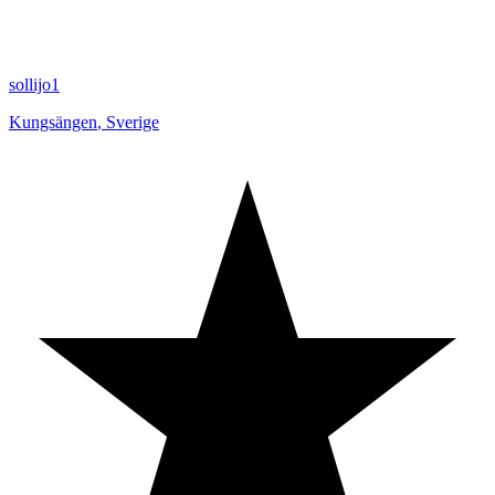
sollijo1
Kungsängen
,
Sverige