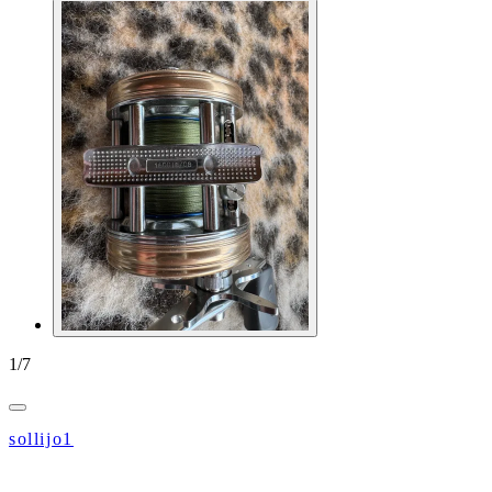
1
/
7
sollijo1