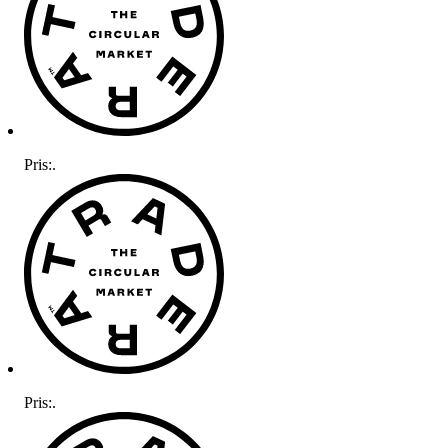
Pris:
.
Pris:
.