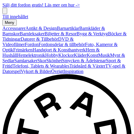
Sälj ditt fordon gratis! Läs mer om hur ->
Till innehållet
Meny
Accessoarer
Antikt & Design
Barnartiklar
Barnkläder &
Barnskor
Barnleksaker
Biljetter & Resor
Bygg & Verktyg
Böcker &
Tidningar
Datorer & Tillbehör
DVD &
Videofilmer
Fordon
Fordonsdelar & tillbehör
Foto, Kameror &
Optik
Frimärken
Handgjort & Konsthantverk
Hem &
Hushåll
Hemelektronik
Hobby
Klockor
Kläder
Konst
Musik
Mynt &
Sedlar
Samlarsaker
Skor
Skönhet
Smycken & Ädelstenar
Sport &
Fritid
Telefoni, Tablets & Wearables
Trädgård & Växter
TV-spel &
Datorspel
Vykort & Bilder
Övrigt
Inspiration