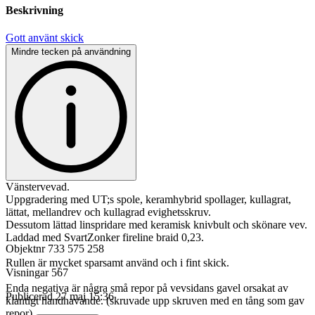
Beskrivning
Gott använt skick
Mindre tecken på användning
Vänstervevad.
Uppgradering med UT;s spole, keramhybrid spollager, kullagrat,
lättat, mellandrev och kullagrad evighetsskruv.
Dessutom lättad linspridare med keramisk knivbult och skönare vev.
Laddad med SvartZonker fireline braid 0,23.
Objektnr
733 575 258
Rullen är mycket sparsamt använd och i fint skick.
Visningar
567
Enda negativa är några små repor på vevsidans gavel orsakat av
Publicerad
27 maj 15:36
klantigt handhavande. (skruvade upp skruven med en tång som gav
repor)