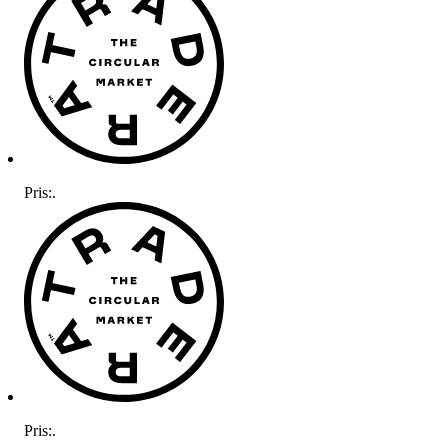
Pris:
.
Pris:
.