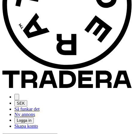
SEK
Så funkar det
Ny annons
Logga in
Skapa konto