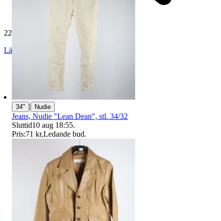
229 491 omdömen
Läs omdömen
Följ
|
34"
Nudie
Jeans, Nudie "Lean Dean", stl. 34/32
Sluttid
10 aug 18:55
.
Pris:
71 kr
,
Ledande bud
.