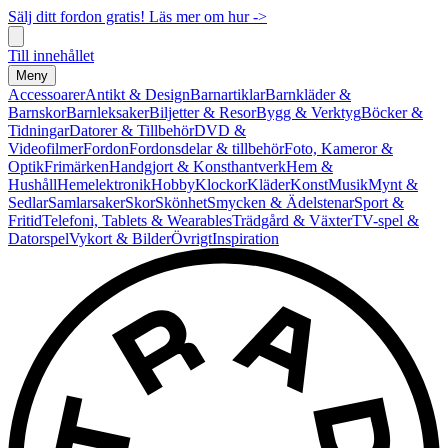
Sälj ditt fordon gratis! Läs mer om hur ->
Till innehållet
Meny
Accessoarer
Antikt & Design
Barnartiklar
Barnkläder &
Barnskor
Barnleksaker
Biljetter & Resor
Bygg & Verktyg
Böcker &
Tidningar
Datorer & Tillbehör
DVD &
Videofilmer
Fordon
Fordonsdelar & tillbehör
Foto, Kameror &
Optik
Frimärken
Handgjort & Konsthantverk
Hem &
Hushåll
Hemelektronik
Hobby
Klockor
Kläder
Konst
Musik
Mynt &
Sedlar
Samlarsaker
Skor
Skönhet
Smycken & Ädelstenar
Sport &
Fritid
Telefoni, Tablets & Wearables
Trädgård & Växter
TV-spel &
Datorspel
Vykort & Bilder
Övrigt
Inspiration