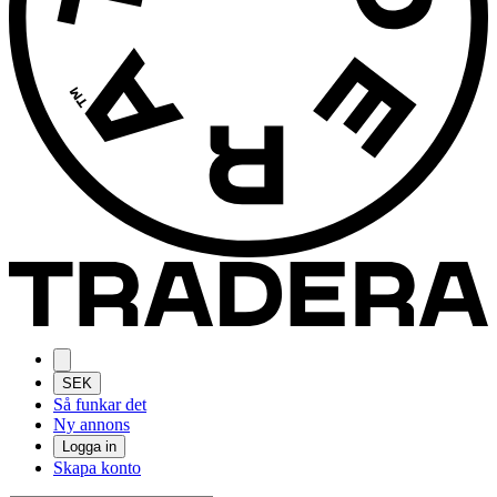
SEK
Så funkar det
Ny annons
Logga in
Skapa konto