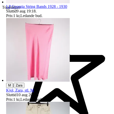
LP Georgia String Bands 1928 - 1930
Toppsäljare
Sluttid
9 aug 19:18
.
Pris:
1 kr
,
Ledande bud
.
|
M
Zara
Kjol, Zara, stl. M
Sluttid
10 aug 20:09
.
Pris:
1 kr
,
Ledande bud
.