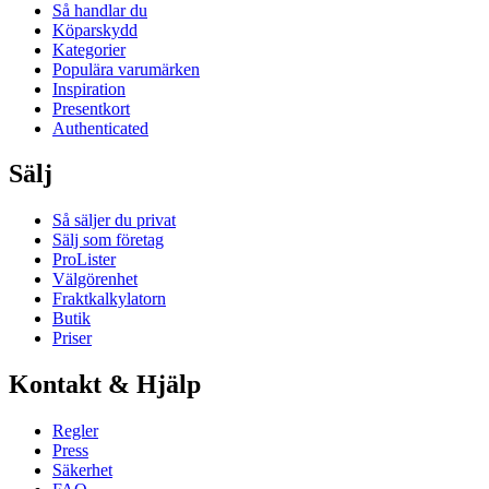
Så handlar du
Köparskydd
Kategorier
Populära varumärken
Inspiration
Presentkort
Authenticated
Sälj
Så säljer du privat
Sälj som företag
ProLister
Välgörenhet
Fraktkalkylatorn
Butik
Priser
Kontakt & Hjälp
Regler
Press
Säkerhet