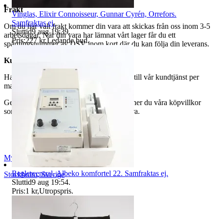
Frakt
Vinglas, Elixir Connoisseur, Gunnar Cyrén, Orrefors.
Samfraktas ej.
Om du har valt frakt kommer din vara att skickas från oss inom 3-5
Sluttid
9 aug 19:39
.
arbetsdagar. När din vara har lämnat vårt lager får du ett
Pris:
227 kr
,
Ledande bud
.
spårningsnummer av DSV inom kort där du kan följa din leverans.
Kundservice
Har du frågor eller funderingar hör av dig till vår kundtjänst per
mail:
webbshop@myrorna.se
.
Genom att buda på våra annonser godkänner du våra köpvillkor
som du hittar på vår infosida här på Tradera.
Myrorna
Reglercentral, Albeko komfortel 22. Samfraktas ej.
Stockholm
,
Sverige
Sluttid
9 aug 19:54
.
Pris:
1 kr
,
Utropspris
.