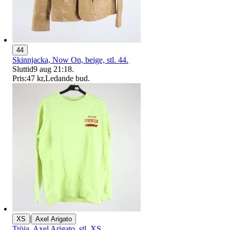
44
Skinnjacka, Now On, beige, stl. 44.
Sluttid
9 aug 21:18
.
Pris:
47 kr
,
Ledande bud
.
|
XS
Axel Arigato
Tröja, Axel Arigato, stl. XS