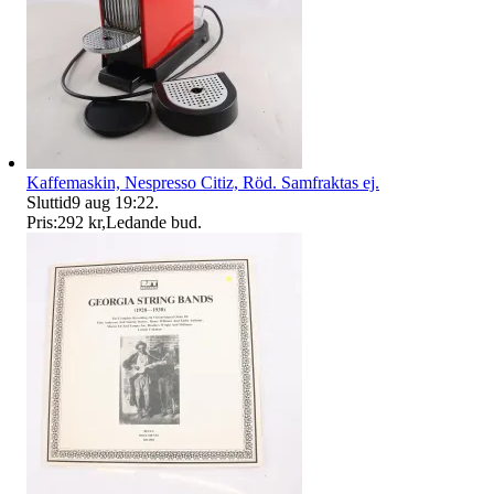
Kaffemaskin, Nespresso Citiz, Röd. Samfraktas ej.
Sluttid
9 aug 19:22
.
Pris:
292 kr
,
Ledande bud
.