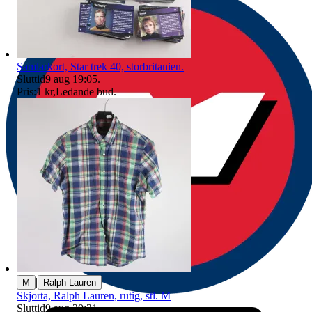
Samlarkort, Star trek 40, storbritanien.
Sluttid
9 aug 19:05
.
Pris:
1 kr
,
Ledande bud
.
|
M
Ralph Lauren
Skjorta, Ralph Lauren, rutig, stl. M
Sluttid
9 aug 20:31
.