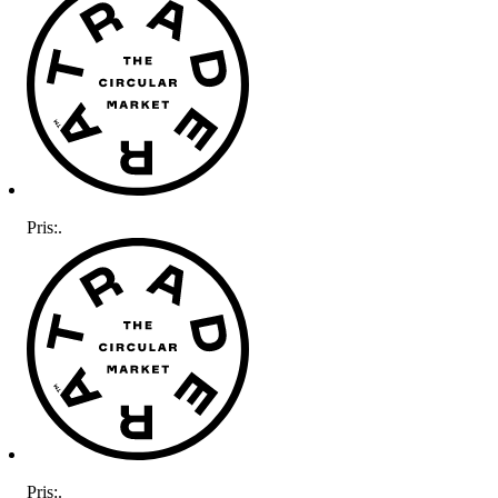
Pris:
.
Pris:
.