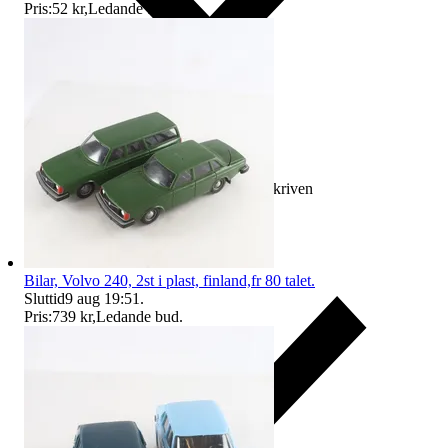
Pris:
52 kr
,
Ledande bud
.
Ersättning om varan inte är som beskriven
Bilar, Volvo 240, 2st i plast, finland,fr 80 talet.
Sluttid
9 aug 19:51
.
Pris:
739 kr
,
Ledande bud
.