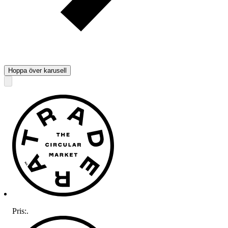
Hoppa över karusell
Pris:
.