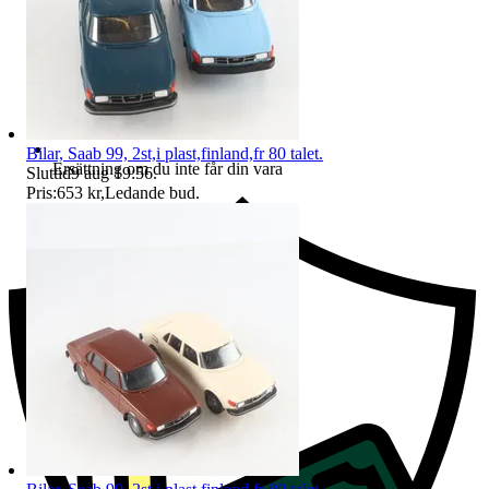
Bilar, Saab 99, 2st,i plast,finland,fr 80 talet.
Ersättning om du inte får din vara
Sluttid
9 aug 19:56
.
Pris:
653 kr
,
Ledande bud
.