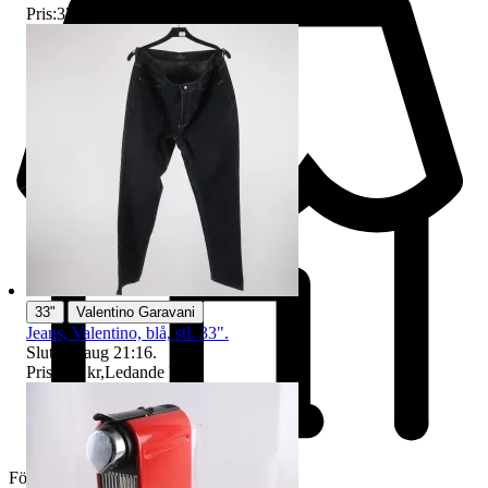
Pris:
37 kr
,
Ledande bud
.
|
33"
Valentino Garavani
Jeans, Valentino, blå, stl. 33".
Sluttid
9 aug 21:16
.
Pris:
237 kr
,
Ledande bud
.
Företag