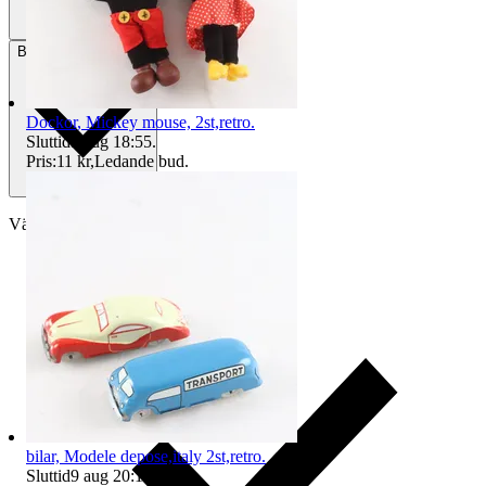
Betalning
Via Tradera
Dockor, Mickey mouse, 2st,retro.
Sluttid
9 aug 18:55
.
Pris:
11 kr
,
Ledande bud
.
Välj till köparskydd
bilar, Modele depose,italy 2st,retro.
Sluttid
9 aug 20:15
.