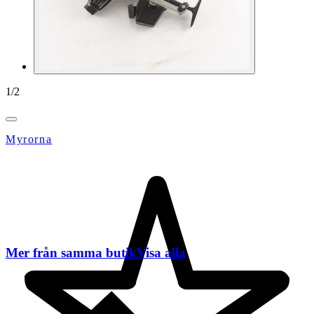
1
/
2
Myrorna
Mer från samma butik
Visa alla