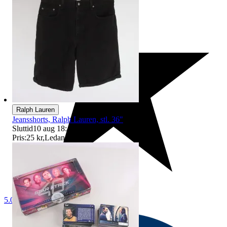
Ralph Lauren
Jeansshorts, Ralph Lauren, stl. 36"
Sluttid
10 aug 18:44
.
Pris:
25 kr
,
Ledande bud
.
5.0