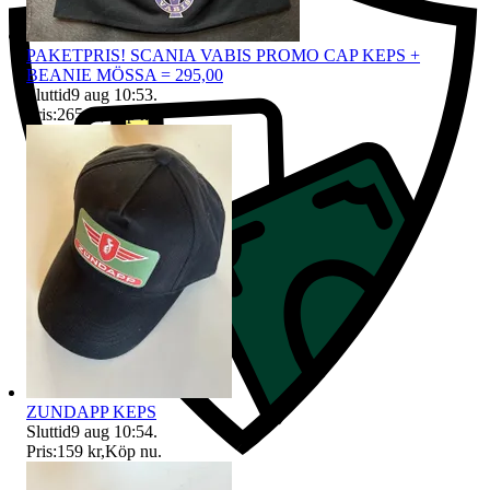
PAKETPRIS! SCANIA VABIS PROMO CAP KEPS +
BEANIE MÖSSA = 295,00
Sluttid
9 aug 10:53
.
Pris:
265 kr
,
Köp nu
.
ZUNDAPP KEPS
Sluttid
9 aug 10:54
.
Pris:
159 kr
,
Köp nu
.