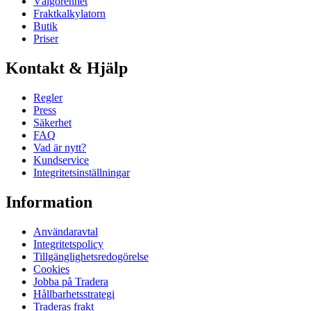
Välgörenhet
Fraktkalkylatorn
Butik
Priser
Kontakt & Hjälp
Regler
Press
Säkerhet
FAQ
Vad är nytt?
Kundservice
Integritetsinställningar
Information
Användaravtal
Integritetspolicy
Tillgänglighetsredogörelse
Cookies
Jobba på Tradera
Hållbarhetsstrategi
Traderas frakt