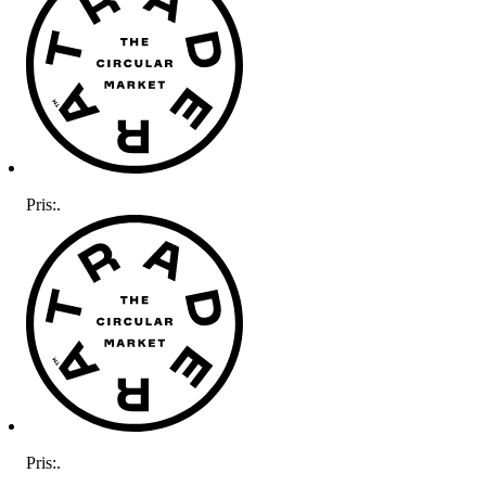
Pris:
.
Pris:
.