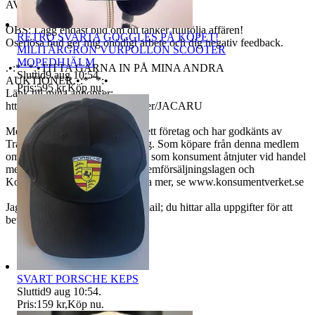
AVSLUT!
OBS: Lägg endast bud om du tänker fullfölja affären!
RETRO SVARTA GOGGLES PÅ KÖPET!
Oseriösa bud ger mig onödigt arbete och dig negativ feedback.
MILITÄRGRÖN VURPOLLON SCOOTER
MOPEDHJÄLM
.•:*¨¨*:•TITTA GÄRNA IN PÅ MINA ANDRA
Sluttid
9 aug 10:54
.
AUKTIONER.•:*¨¨*:•
Pris:
595 kr
,
Köp nu
.
Länk till mina annonser:
http://www.tradera.com/auktioner/JACARU
Medlemmen är registrerad som ett företag och har godkänts av
Tradera efter manuell granskning. Som köpare från denna medlem
omfattas du av de skydd som du som konsument åtnjuter vid handel
med företag, bl a Distans- och hemförsäljningslagen och
Konsumentköplagen. För att läsa mer, se www.konsumentverket.se
Jag skickar ej ut separat vinnarmail; du hittar alla uppgifter för att
betala i Traderas vinnarmail.
SVART PORSCHE KEPS
Sluttid
9 aug 10:54
.
Pris:
159 kr
,
Köp nu
.