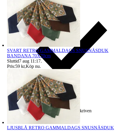
SVART RETRO GAMMALDAGS SNUSNÄSDUK
BANDANA 70X70cm
Sluttid
7 aug 11:17
.
Pris:
59 kr
,
Köp nu
.
Ersättning om varan inte är som beskriven
LJUSBLÅ RETRO GAMMALDAGS SNUSNÄSDUK