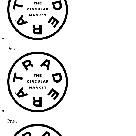
Pris:
.
Pris:
.