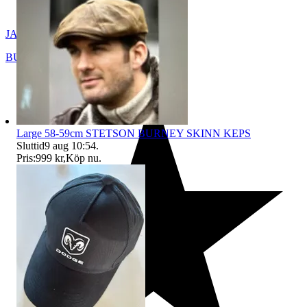
JACARU
BUA
,
Sverige
Large 58-59cm STETSON BURNEY SKINN KEPS
Sluttid
9 aug 10:54
.
Pris:
999 kr
,
Köp nu
.