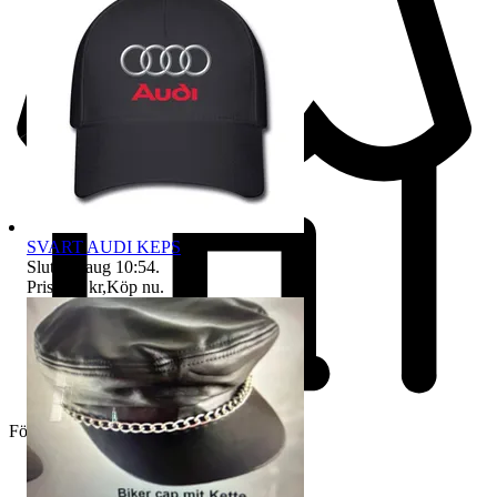
SVART AUDI KEPS
Sluttid
9 aug 10:54
.
Pris:
159 kr
,
Köp nu
.
Företag