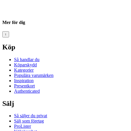
Mer för dig
↑
Köp
Så handlar du
Köparskydd
Kategorier
Populära varumärken
Inspiration
Presentkort
Authenticated
Sälj
Så säljer du privat
Sälj som företag
ProLister