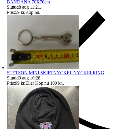
BANDANA 70X70cm
Sluttid
8 aug 11:21
.
Pris:
59 kr
,
Köp nu
.
STETSON MINI SKIFTNYCKEL NYCKELRING
Sluttid
9 aug 10:28
.
Pris:
99 kr
,
Eller Köp nu
100 kr
,
.
Ersättning om du inte får din vara