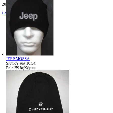
20 173 omdömen
Läs omdömen
Följ
JEEP MÖSSA
Sluttid
9 aug 10:54
.
Pris:
159 kr
,
Köp nu
.