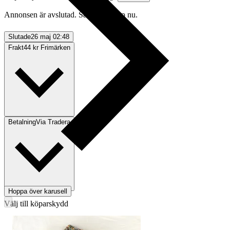
Annonsen är avslutad. Såld med Köp nu.
Slutade
26 maj 02:48
Frakt
44 kr Frimärken
Betalning
Via Tradera
Hoppa över karusell
Välj till köparskydd