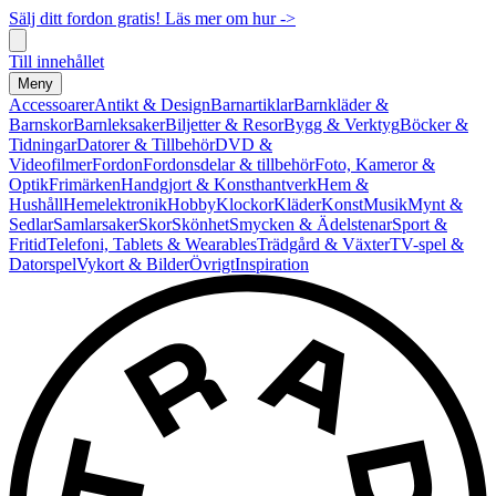
Sälj ditt fordon gratis! Läs mer om hur ->
Till innehållet
Meny
Accessoarer
Antikt & Design
Barnartiklar
Barnkläder &
Barnskor
Barnleksaker
Biljetter & Resor
Bygg & Verktyg
Böcker &
Tidningar
Datorer & Tillbehör
DVD &
Videofilmer
Fordon
Fordonsdelar & tillbehör
Foto, Kameror &
Optik
Frimärken
Handgjort & Konsthantverk
Hem &
Hushåll
Hemelektronik
Hobby
Klockor
Kläder
Konst
Musik
Mynt &
Sedlar
Samlarsaker
Skor
Skönhet
Smycken & Ädelstenar
Sport &
Fritid
Telefoni, Tablets & Wearables
Trädgård & Växter
TV-spel &
Datorspel
Vykort & Bilder
Övrigt
Inspiration