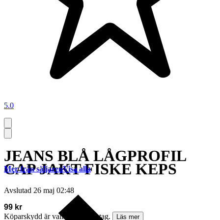
5.0
JEANS BLÅ LÅGPROFIL
CAP JAKT FISKE KEPS
Mer från säljaren
Visa alla
Avslutad
26 maj 02:48
99 kr
Köparskydd är valfritt hos företag.
Läs mer