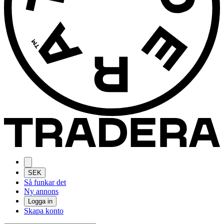
SEK
Så funkar det
Ny annons
Logga in
Skapa konto