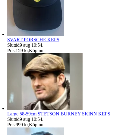
SVART PORSCHE KEPS
Sluttid
9 aug 10:54
.
Pris:
159 kr
,
Köp nu
.
Large 58-59cm STETSON BURNEY SKINN KEPS
Sluttid
9 aug 10:54
.
Pris:
999 kr
,
Köp nu
.