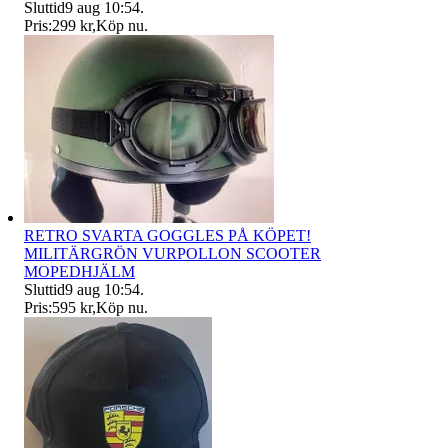
Sluttid
9 aug 10:54
.
Pris:
299 kr
,
Köp nu
.
RETRO SVARTA GOGGLES PÅ KÖPET!
MILITÄRGRÖN VURPOLLON SCOOTER
MOPEDHJÄLM
Sluttid
9 aug 10:54
.
Pris:
595 kr
,
Köp nu
.