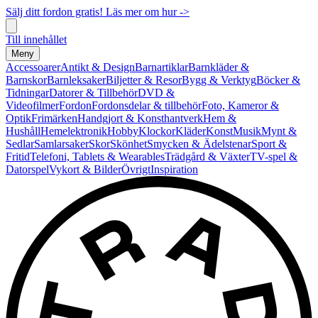
Sälj ditt fordon gratis! Läs mer om hur ->
Till innehållet
Meny
Accessoarer
Antikt & Design
Barnartiklar
Barnkläder &
Barnskor
Barnleksaker
Biljetter & Resor
Bygg & Verktyg
Böcker &
Tidningar
Datorer & Tillbehör
DVD &
Videofilmer
Fordon
Fordonsdelar & tillbehör
Foto, Kameror &
Optik
Frimärken
Handgjort & Konsthantverk
Hem &
Hushåll
Hemelektronik
Hobby
Klockor
Kläder
Konst
Musik
Mynt &
Sedlar
Samlarsaker
Skor
Skönhet
Smycken & Ädelstenar
Sport &
Fritid
Telefoni, Tablets & Wearables
Trädgård & Växter
TV-spel &
Datorspel
Vykort & Bilder
Övrigt
Inspiration