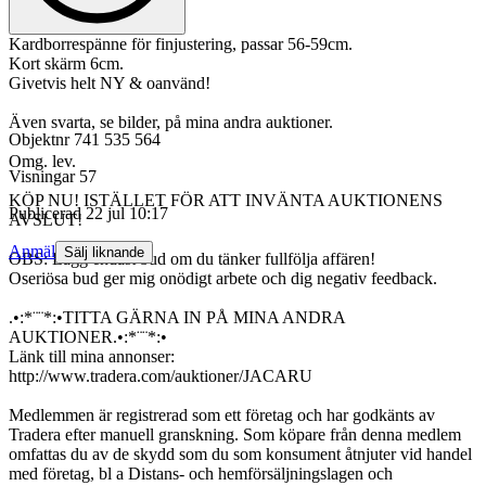
Kardborrespänne för finjustering, passar 56-59cm.
Kort skärm 6cm.
Givetvis helt NY & oanvänd!
Även svarta, se bilder, på mina andra auktioner.
Objektnr
741 535 564
Omg. lev.
Visningar
57
KÖP NU! ISTÄLLET FÖR ATT INVÄNTA AUKTIONENS
Publicerad
22 jul 10:17
AVSLUT!
Anmäl
Sälj liknande
OBS: Lägg endast bud om du tänker fullfölja affären!
Oseriösa bud ger mig onödigt arbete och dig negativ feedback.
.•:*¨¨*:•TITTA GÄRNA IN PÅ MINA ANDRA
AUKTIONER.•:*¨¨*:•
Länk till mina annonser:
http://www.tradera.com/auktioner/JACARU
Medlemmen är registrerad som ett företag och har godkänts av
Tradera efter manuell granskning. Som köpare från denna medlem
omfattas du av de skydd som du som konsument åtnjuter vid handel
med företag, bl a Distans- och hemförsäljningslagen och