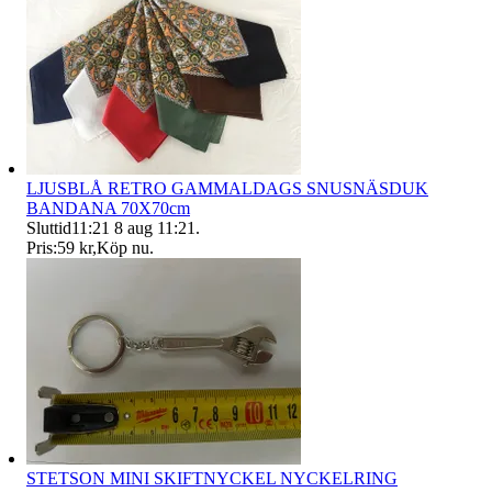
LJUSBLÅ RETRO GAMMALDAGS SNUSNÄSDUK
BANDANA 70X70cm
Sluttid
11:21
8 aug 11:21
.
Pris:
59 kr
,
Köp nu
.
STETSON MINI SKIFTNYCKEL NYCKELRING