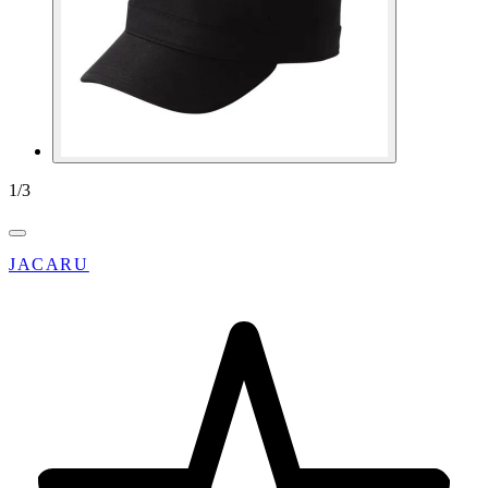
1
/
3
JACARU