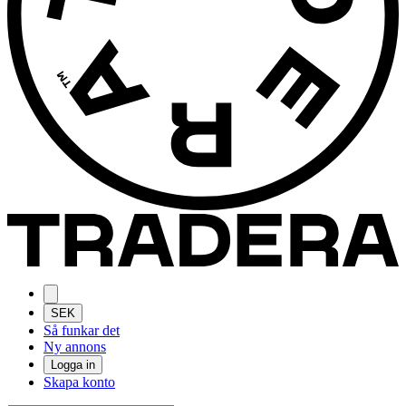
SEK
Så funkar det
Ny annons
Logga in
Skapa konto