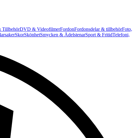
 Tillbehör
DVD & Videofilmer
Fordon
Fordonsdelar & tillbehör
Foto,
arsaker
Skor
Skönhet
Smycken & Ädelstenar
Sport & Fritid
Telefoni,