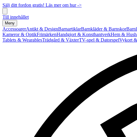
Sälj ditt fordon gratis! Läs mer om hur ->
Till innehållet
Meny
Accessoarer
Antikt & Design
Barnartiklar
Barnkläder & Barnskor
Barnl
Kameror & Optik
Frimärken
Handgjort & Konsthantverk
Hem & Hushå
Tablets & Wearables
Trädgård & Växter
TV-spel & Datorspel
Vykort &