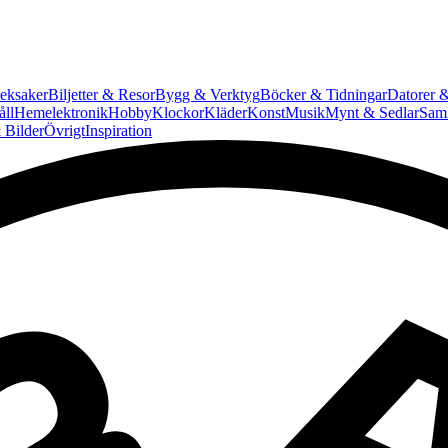
eksaker
Biljetter & Resor
Bygg & Verktyg
Böcker & Tidningar
Datorer &
ll
Hemelektronik
Hobby
Klockor
Kläder
Konst
Musik
Mynt & Sedlar
Saml
 Bilder
Övrigt
Inspiration