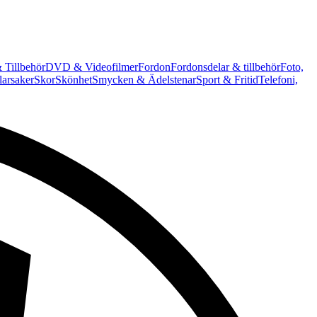
 Tillbehör
DVD & Videofilmer
Fordon
Fordonsdelar & tillbehör
Foto,
arsaker
Skor
Skönhet
Smycken & Ädelstenar
Sport & Fritid
Telefoni,