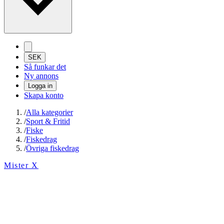
SEK
Så funkar det
Ny annons
Logga in
Skapa konto
/
Alla kategorier
/
Sport & Fritid
/
Fiske
/
Fiskedrag
/
Övriga fiskedrag
Mister X