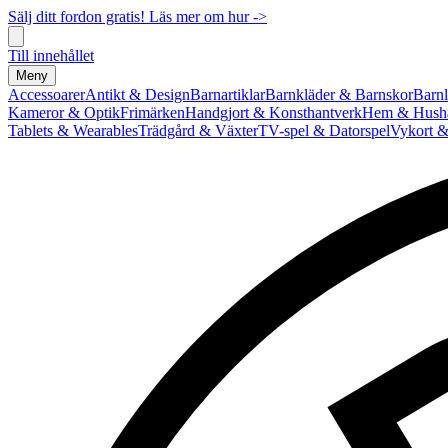
Sälj ditt fordon gratis! Läs mer om hur ->
Till innehållet
Meny
Accessoarer
Antikt & Design
Barnartiklar
Barnkläder & Barnskor
Barnl
Kameror & Optik
Frimärken
Handgjort & Konsthantverk
Hem & Hushå
Tablets & Wearables
Trädgård & Växter
TV-spel & Datorspel
Vykort &