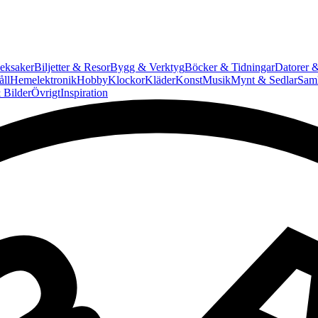
eksaker
Biljetter & Resor
Bygg & Verktyg
Böcker & Tidningar
Datorer &
ll
Hemelektronik
Hobby
Klockor
Kläder
Konst
Musik
Mynt & Sedlar
Saml
 Bilder
Övrigt
Inspiration