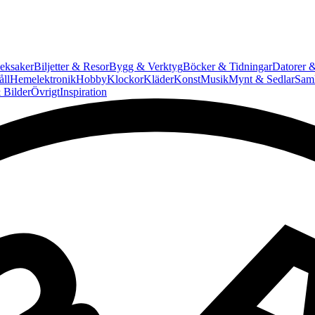
eksaker
Biljetter & Resor
Bygg & Verktyg
Böcker & Tidningar
Datorer &
ll
Hemelektronik
Hobby
Klockor
Kläder
Konst
Musik
Mynt & Sedlar
Saml
 Bilder
Övrigt
Inspiration