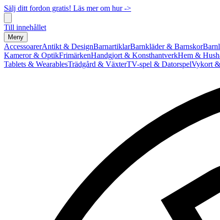
Sälj ditt fordon gratis! Läs mer om hur ->
Till innehållet
Meny
Accessoarer
Antikt & Design
Barnartiklar
Barnkläder & Barnskor
Barnl
Kameror & Optik
Frimärken
Handgjort & Konsthantverk
Hem & Hushå
Tablets & Wearables
Trädgård & Växter
TV-spel & Datorspel
Vykort &