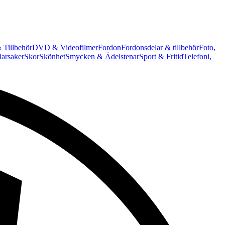
 Tillbehör
DVD & Videofilmer
Fordon
Fordonsdelar & tillbehör
Foto,
arsaker
Skor
Skönhet
Smycken & Ädelstenar
Sport & Fritid
Telefoni,