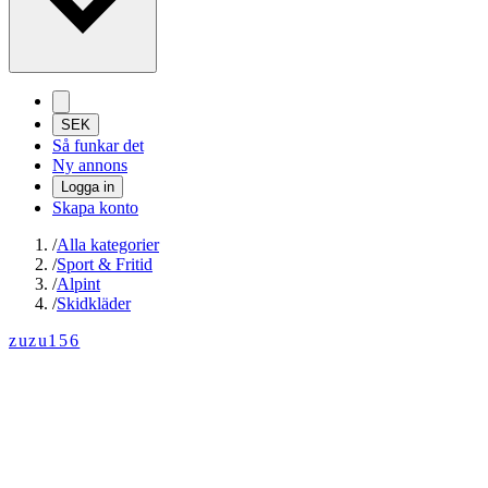
SEK
Så funkar det
Ny annons
Logga in
Skapa konto
/
Alla kategorier
/
Sport & Fritid
/
Alpint
/
Skidkläder
zuzu156