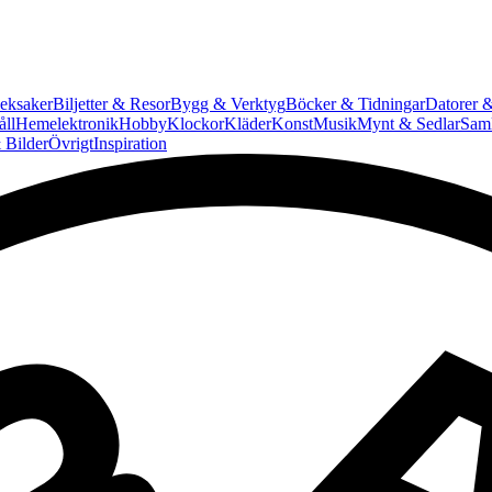
eksaker
Biljetter & Resor
Bygg & Verktyg
Böcker & Tidningar
Datorer &
ll
Hemelektronik
Hobby
Klockor
Kläder
Konst
Musik
Mynt & Sedlar
Saml
 Bilder
Övrigt
Inspiration