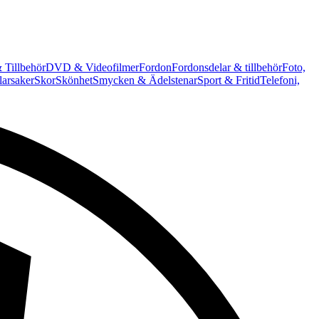
 Tillbehör
DVD & Videofilmer
Fordon
Fordonsdelar & tillbehör
Foto,
arsaker
Skor
Skönhet
Smycken & Ädelstenar
Sport & Fritid
Telefoni,