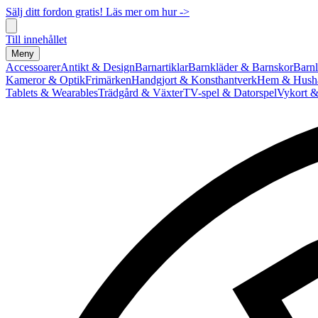
Sälj ditt fordon gratis! Läs mer om hur ->
Till innehållet
Meny
Accessoarer
Antikt & Design
Barnartiklar
Barnkläder & Barnskor
Barnl
Kameror & Optik
Frimärken
Handgjort & Konsthantverk
Hem & Hushå
Tablets & Wearables
Trädgård & Växter
TV-spel & Datorspel
Vykort &