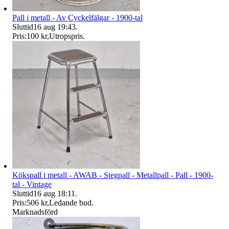
Pall i metall - Av Cyckelfälgar - 1900-tal
Sluttid
16 aug 19:43
.
Pris:
100 kr
,
Utropspris
.
Kökspall i metall - AWAB - Stegpall - Metallpall - Pall - 1900-
tal - Vintage
Sluttid
16 aug 18:11
.
Pris:
506 kr
,
Ledande bud
.
Marknadsförd