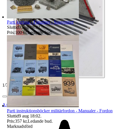
Parti kuriosa - Figuriner - Souvenirer
Sluttid
9 aug 18:01
.
Pris:
100 kr
,
Ledande bud
.
1
/
7
Auktionsbyra
Parti instruktionsböcker militärfordon - Manualer - Fordon
Sluttid
9 aug 18:02
.
Pris:
357 kr
,
Ledande bud
.
Marknadsförd