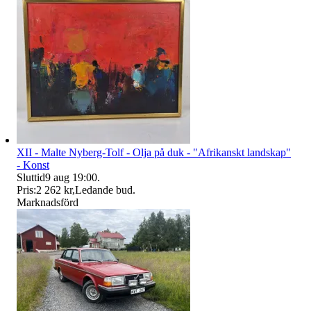
XII - Malte Nyberg-Tolf - Olja på duk - "Afrikanskt landskap"
- Konst
Sluttid
9 aug 19:00
.
Pris:
2 262 kr
,
Ledande bud
.
Marknadsförd