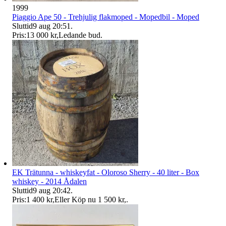
1999
Piaggio Ape 50 - Trehjulig flakmoped - Mopedbil - Moped
Sluttid
9 aug 20:51
.
Pris:
13 000 kr
,
Ledande bud
.
EK Trätunna - whiskeyfat - Oloroso Sherry - 40 liter - Box
whiskey - 2014 Ådalen
Sluttid
9 aug 20:42
.
Pris:
1 400 kr
,
Eller Köp nu
1 500 kr
,
.