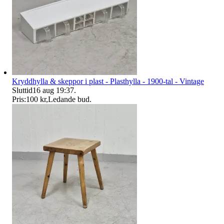
Kryddhylla & skeppor i plast - Plasthylla - 1900-tal - Vintage
Sluttid
16 aug 19:37
.
Pris:
100 kr
,
Ledande bud
.