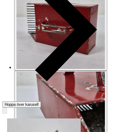
Hoppa över karusell