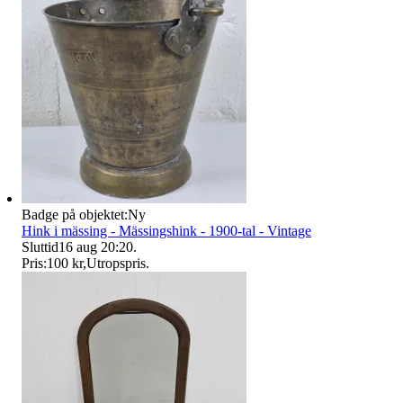
Badge på objektet:
Ny
Hink i mässing - Mässingshink - 1900-tal - Vintage
Sluttid
16 aug 20:20
.
Pris:
100 kr
,
Utropspris
.