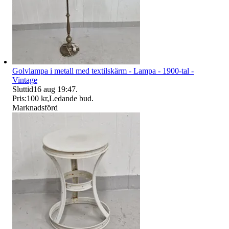
Golvlampa i metall med textilskärm - Lampa - 1900-tal -
Vintage
Sluttid
16 aug 19:47
.
Pris:
100 kr
,
Ledande bud
.
Marknadsförd