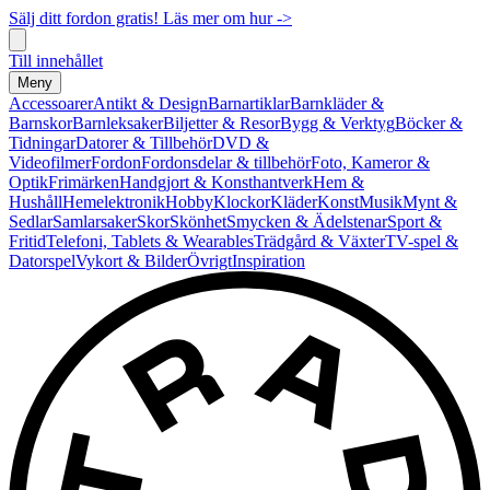
Sälj ditt fordon gratis! Läs mer om hur ->
Till innehållet
Meny
Accessoarer
Antikt & Design
Barnartiklar
Barnkläder &
Barnskor
Barnleksaker
Biljetter & Resor
Bygg & Verktyg
Böcker &
Tidningar
Datorer & Tillbehör
DVD &
Videofilmer
Fordon
Fordonsdelar & tillbehör
Foto, Kameror &
Optik
Frimärken
Handgjort & Konsthantverk
Hem &
Hushåll
Hemelektronik
Hobby
Klockor
Kläder
Konst
Musik
Mynt &
Sedlar
Samlarsaker
Skor
Skönhet
Smycken & Ädelstenar
Sport &
Fritid
Telefoni, Tablets & Wearables
Trädgård & Växter
TV-spel &
Datorspel
Vykort & Bilder
Övrigt
Inspiration