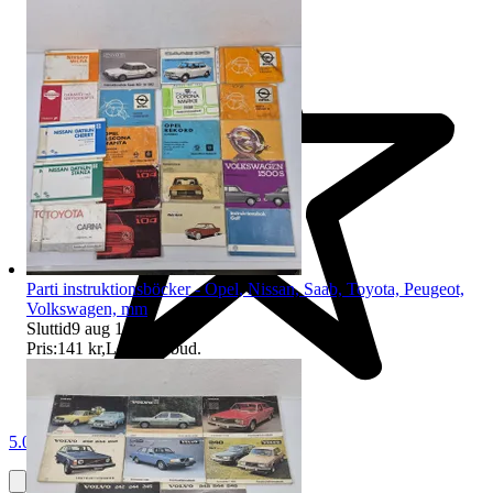
Parti instruktionsböcker - Opel, Nissan, Saab, Toyota, Peugeot,
Volkswagen, mm
Sluttid
9 aug 18:03
.
Pris:
141 kr
,
Ledande bud
.
5.0