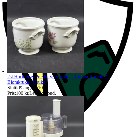
2st Hackefors Porslin ytterfoder - "Linnea Borealis" -
Blomkruka - Kruka
Sluttid
9 aug 18:10
.
Pris:
100 kr
,
Ledande bud
.