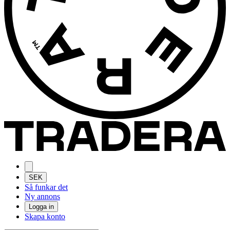
SEK
Så funkar det
Ny annons
Logga in
Skapa konto