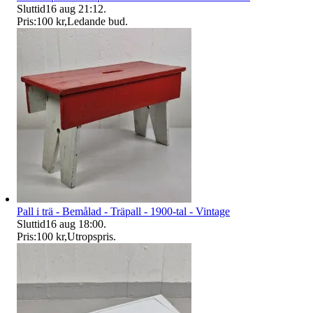
Sluttid
16 aug 21:12
.
Pris:
100 kr
,
Ledande bud
.
Pall i trä - Bemålad - Träpall - 1900-tal - Vintage
Sluttid
16 aug 18:00
.
Pris:
100 kr
,
Utropspris
.