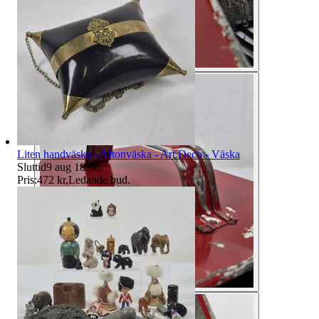
Liten handväska - Aftonväska - Art Deco - Väska
Sluttid
9 aug 18:00
.
Pris:
472 kr
,
Ledande bud
.