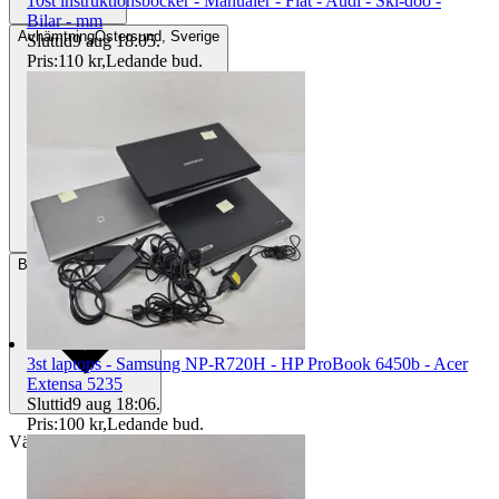
10st instruktionsböcker - Manualer - Fiat - Audi - Ski-doo -
Bilar - mm
Avhämtning
Östersund, Sverige
Sluttid
9 aug 18:05
.
Pris:
110 kr
,
Ledande bud
.
Betalning
Via Tradera
3st laptops - Samsung NP-R720H - HP ProBook 6450b - Acer
Extensa 5235
Sluttid
9 aug 18:06
.
Pris:
100 kr
,
Ledande bud
.
Välj till köparskydd