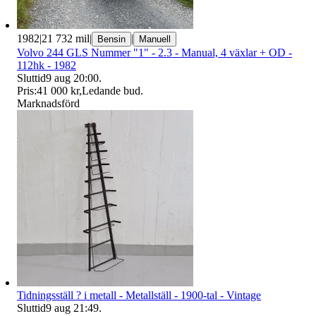
1982
|
21 732 mil
|
|
Bensin
Manuell
Volvo 244 GLS Nummer "1" - 2.3 - Manual, 4 växlar + OD -
112hk - 1982
Sluttid
9 aug 20:00
.
Pris:
41 000 kr
,
Ledande bud
.
Marknadsförd
Tidningsställ ? i metall - Metallställ - 1900-tal - Vintage
Sluttid
9 aug 21:49
.