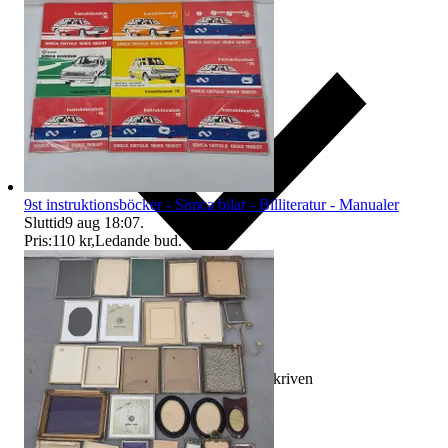
9st instruktionsböcker - Simca bilar - Billiteratur - Manualer
Sluttid
9 aug 18:07
.
Pris:
110 kr
,
Ledande bud
.
Ersättning om varan inte är som beskriven