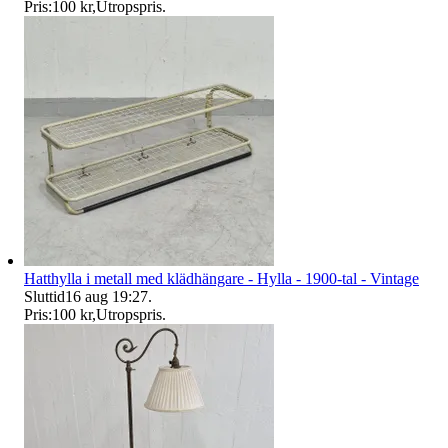
Pris:
100 kr
,
Utropspris
.
Hatthylla i metall med klädhängare - Hylla - 1900-tal - Vintage
Sluttid
16 aug 19:27
.
Pris:
100 kr
,
Utropspris
.