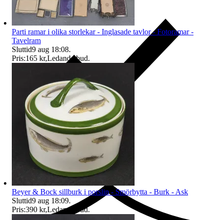
Parti ramar i olika storlekar - Inglasade tavlor - Fotoramar -
Tavelram
Sluttid
9 aug 18:08
.
Pris:
165 kr
,
Ledande bud
.
Ersättning om du inte får din vara
Beyer & Bock sillburk i porslin - Smörbytta - Burk - Ask
Sluttid
9 aug 18:09
.
Pris:
390 kr
,
Ledande bud
.