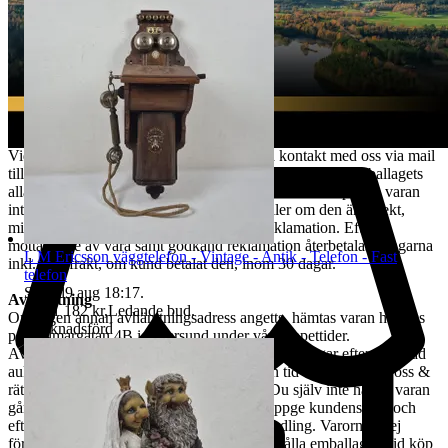
konsumenten/köparen uttryckligen har samtyckt till att tjänsten
börjar utföras och gått med på att det inte finns någon ångerrätt när
tjänsten har fullgjorts. Om misstanke att ångerrätt missbrukas, tex
används för att ej behöva stå fast vid bud och därmed påverka
budgivningsprocessen, förbehåller sig vi oss rätten att stänga av
kundens konto för vidare budgivning hos oss.
REKLAMATION
Vid Reklamation ska kunden omgående ta kontakt med oss via mail
till tradera@jabab.se samt bifoga bilder på varan samt emballagets
alla sidor och packmateriel. Notera att det är skillnad på om varan
inte lever upp till kundens förväntningar eller om den är defekt,
mindre defekter är inte ett giltigt skäl till reklamation. Efter
mottagande av vara samt godkänd reklamation återbetalas pengarna
L M Ericsson väggtelefon - Vintage - Antik - Telefon - Fast
inkl. returfrakt, om kund betalat den, inom 30 dagar.
telefon
Sluttid
9 aug 18:17
.
Avhämtning
Pris:
1 182 kr
,
Ledande bud
.
Om ingen annan avhämtningsadress angetts, hämtas varan hos oss
Marknadsförd
på Tjalmargatan 4B i Östersund under våra öppettider.
Avhämtning av vunna varor skall ske inom 10 dagar efter avslutad
auktion. Om varan ej hämtas inom angiven tid tillfaller varan oss &
rätten till återbetalning är förbrukad. Kan Du själv inte hämta varan
går det skicka ett ombud. Ombudet skall uppge kundens för- och
efternamn, varubeskrivning & egen ID-handling. Varorna är ej
förpackade & kunden måste själv tillhandahålla emballage. Vid köp