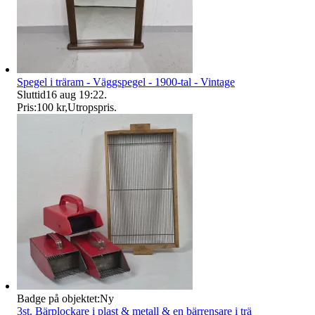
Spegel i träram - Väggspegel - 1900-tal - Vintage
Sluttid
16 aug 19:22
.
Pris:
100 kr
,
Utropspris
.
Badge på objektet:
Ny
3st. Bärplockare i plast & metall & en bärrensare i trä