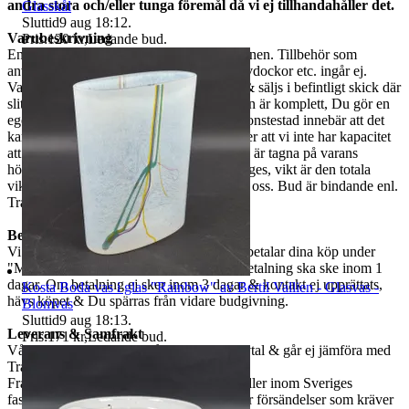
andra stora och/eller tunga föremål då vi ej tillhandahåller det.
Glasskål
Sluttid
9 aug 18:12
.
Varubeskrivning
Pris:
120 kr
,
Ledande bud
.
Endast det ni ser på bilderna ingår i auktionen. Tillbehör som
används vid fotografering, som stativ, provdockor etc. ingår ej.
Varorna är begagnade om ej annat anges & säljs i befintligt skick där
slitage kan finnas. Vi garanterar ej att varan är komplett, Du gör en
egen bedömning enligt bilderna. Ej funktionstestad innebär att det
kan saknas delar, att den är ur funktion eller att vi inte har kapacitet
att utföra ett funktionstest. Mått som anges är tagna på varans
högsta/längsta/bredaste del om annat ej anges, vikt är den totala
vikten på varan. Vid frågor måste ni maila oss. Bud är bindande enl.
Traderas regler.
Betalning
Vi använder oss av Traderabetalning. Du betalar dina köp under
"Mina köp". Ni kan Ej betala i butiken. Betalning ska ske inom 1
dagar. Om betalning ej sker inom 3 dagar & kontakt ej upprättats,
Kosta Boda vas i glas "Rainbow" av Bertil Vallien - Glasvas -
hävs köpet & Du spärras från vidare budgivning.
Blomvas
Sluttid
9 aug 18:13
.
Leverans & Samfrakt
Pris:
171 kr
,
Ledande bud
.
Våra fraktpriser baseras på eget företagsavtal & går ej jämföra med
Traderas rabatterade fraktpriser.
Fraktpriset som står angivet i annonsen gäller inom Sveriges
fastland, extra kostnader kan tillkomma för försändelser som kräver