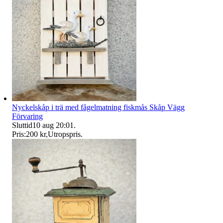
Nyckelskåp i trä med fågelmatning fiskmås Skåp Vägg
Förvaring
Sluttid
10 aug 20:01
.
Pris:
200 kr
,
Utropspris
.