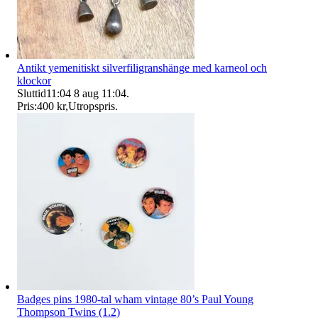
Antikt yemenitiskt silverfiligranshänge med karneol och
klockor
Sluttid
11:04
8 aug 11:04
.
Pris:
400 kr
,
Utropspris
.
Badges pins 1980-tal wham vintage 80’s Paul Young
Thompson Twins (1.2)