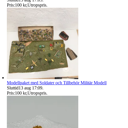
Pris:
100 kr
,
Utropspris
.
Modellpaket med Soldater och Tillbehör Militär Modell
Sluttid
13 aug 17:09
.
Pris:
100 kr
,
Utropspris
.